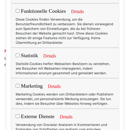
Funktionelle Cookies
Details
Diese Cookies finden Verwendung, um die
Benutzerfreundlichkeit zu verbessern. Sie dienen vorwiegend
zum Speichern von Einstellungen, die du bei früheren
Besuchen der Website gemacht hast. Ohne diese Cookies
stehen dir einige Features nicht zur Verfügung. Keine
Übermittlung an Drittanbieter.
Kate Spade hat einfach die schönsten
... (Das Rote
Statistik
Details
unten mit der analogen Wählscheibe gehört übrigens
mir. Damals war es aber noch um 5 Dollar billiger!)
Statistik-Cookies helfen Webseiten-Besitzern zu verstehen,
wie Besucher mit Webseiten interagieren, indem
Informationen anonym gesammelt und gemeldet werden.
Marketing
Details
6909
0
Marketing Cookies werden von Drittanbietern oder Publishern
verwendet, um personalisierte Werbung anzuzeigen. Sie tun
04.06.2011
dies, indem sie Besucher über Websites hinweg verfolgen.
iphone cover
,
iphone shell
,
kate spade
Externe Dienste
Details
Verwendung von Gravatar-Avataren in Kommentaren und
Einbinden von Schriftarten von myfonts.com erlauben