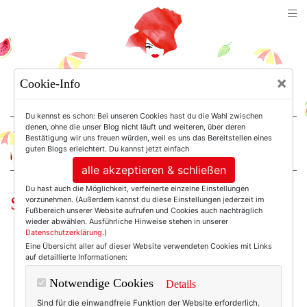
TEXTERELLA
×
Cookie-Info
SUSANNE ACKSTALLER
Du kennst es schon: Bei unseren Cookies hast du die Wahl zwischen
denen, ohne die unser Blog nicht läuft und weiteren, über deren
Bestätigung wir uns freuen würden, weil es uns das Bereitstellen eines
For Women. Not Girls.
guten Blogs erleichtert. Du kannst jetzt einfach
alle akzeptieren & schließen
Du hast auch die Möglichkeit, verfeinerte einzelne Einstellungen
Safari anyone?
vorzunehmen. (Außerdem kannst du diese Einstellungen jederzeit im
Fußbereich unserer Website aufrufen und Cookies auch nachträglich
wieder abwählen. Ausführliche Hinweise stehen in unserer
Datenschutzerklärung
.)
Eine Übersicht aller auf dieser Website verwendeten Cookies mit Links
auf detaillierte Informationen:
Notwendige Cookies
Details
Sind für die einwandfreie Funktion der Website erforderlich.