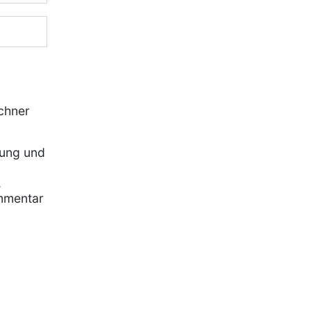
chner
rung und
,
mmentar