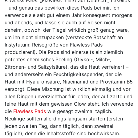
Flawless Pads
. „Flawless“ heißt auf Deutsch „makellos“
– und genau das bewirken diese Pads bei mir. Ich
verwende sie seit gut einem Jahr konsequent morgens
und abends, und lasse sie auch auf Reisen nicht
daheim, obwohl der Tiegel wirklich groß genug wäre,
um ihn nicht einzupacken (versteckte Botschaft an
Instytutum: Reisegröße von Flawless Pads
produzieren!). Die Pads sind einerseits ein ziemlich
potentes chemisches Peeling (Glykol-, Milch-,
Zitronen- und Salizylsäure), das die Haut verfeinert –
und andererseits ein Feuchtigkeitsspender, der die
Haut mit Hyaluronsäure, Niacinamid und Provitamin B5
versorgt. Diese Mischung ist wirklich einmalig und vor
allen Dingen unverzichtbar für jeden, der auf zarte und
feine Haut mit dem gewissen Glow steht. Ich verwende
die
Flawless Pads
wie gesagt zweimal täglich.
Neulinge sollten allerdings langsam starten (ersten
jeden zweiten Tag, dann täglich, dann zweimal
täglich), denn die Inhaltsstoffe sind hochwirksam.