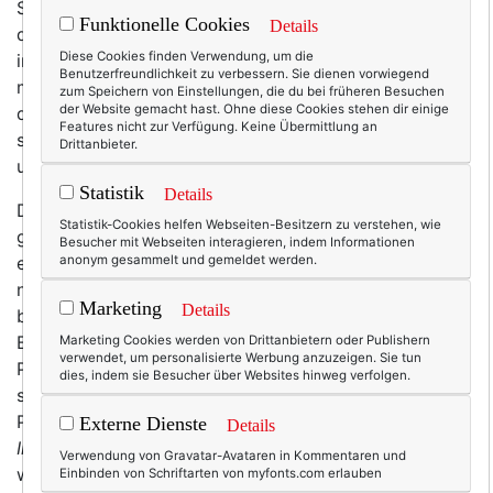
Stimmt schon: Auf Texterella geht es eher selten um
Funktionelle Cookies
Details
das Thema Beauty. Nicht, dass es mich nicht
Diese Cookies finden Verwendung, um die
interessieren würde – hallo? Natürlich interessiert es
Benutzerfreundlichkeit zu verbessern. Sie dienen vorwiegend
mich! Denn ich gestehe: Ich will lieber mit weniger
zum Speichern von Einstellungen, die du bei früheren Besuchen
der Website gemacht hast. Ohne diese Cookies stehen dir einige
denn mit mehr Falten altern. Andere mögen das anders
Features nicht zur Verfügung. Keine Übermittlung an
sehen, aber ich verbinde „gelebtes Leben“ nicht
Drittanbieter.
unbedingt mit faltigem Aussehen.
Statistik
Details
Der Punkt, warum es hier so wenig zum Schönheit
Statistik-Cookies helfen Webseiten-Besitzern zu verstehen, wie
gibt, ist ein anderer: Es gibt bei mir schlichtweg selten
Besucher mit Webseiten interagieren, indem Informationen
etwas Neues zu berichten. Nicht, dass es nicht genug
anonym gesammelt und gemeldet werden.
neue Produkte gäbe, und ein Teil davon landet ja auch
Marketing
Details
bei mir, entweder auf Events oder durch den Hermes-
Boten. Aber so richtig gerne probiere ich neue
Marketing Cookies werden von Drittanbietern oder Publishern
verwendet, um personalisierte Werbung anzuzeigen. Sie tun
Produkte gar nicht aus, weil ich meinen heiligen Gral
dies, indem sie Besucher über Websites hinweg verfolgen.
schon gefunden habe und nicht weiß, was andere
Produkte noch besser machen sollten. Die Rede ist von
Externe Dienste
Details
Instytutum
. Diese Kosmetiklinie aus der Schweiz holt
Verwendung von Gravatar-Avataren in Kommentaren und
wirklich das Beste aus meiner Haut heraus und deshalb
Einbinden von Schriftarten von myfonts.com erlauben