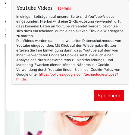
war sie auch schon einige Male hier auf Texterella
YouTube Videos
Details
Thema.
In einigen Beiträgen auf unserer Seite sind YouTube-Videos
Heute stelle ich dir meine drei Lieblingsprodukte
eingebunden. Hierbei wird eine 2-Klick-Lösung verwendet, d. h.
dass keinerlei Daten an Youtube versendet werden, bevor Sie
dieses Labels vor. (Und weiter unten wartet ein
sich dazu entscheiden, durch einen aktiven Klick die Wiedergabe
Rabattcode auf dich.)
zu starten.
Die Videos werden dann im erweiterten Datenschutzmodus von
Youtube eingebunden. Mit Klick auf den Wiedergabe-Button
erteilen Sie Ihre Einwilligung darin, dass Youtube auf dem von
Ihnen verwendeten Endgerät Cookies setzt, die auch einer
Analyse des Nutzungsverhaltens zu Marktforschungs- und
Marketing-Zwecken dienen können. Näheres zur Cookie-
Verwendung durch Youtube finden Sie in der Cookie-Policy von
Google unter
https://policies.google.com/technologies/types?
hl=de
.
Speichern