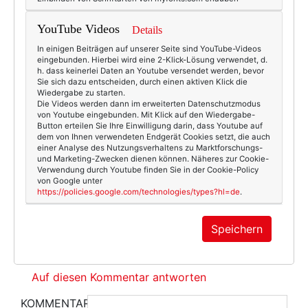
be|es|ha
YouTube Videos
Details
am Donnerstag, 11. Juni 2009 um 17:26 Uhr
In einigen Beiträgen auf unserer Seite sind YouTube-Videos
Ich hab gerade bei fr-online gelesen, dass
eingebunden. Hierbei wird eine 2-Klick-Lösung verwendet, d.
Arethas Hut für 6 neue Arbeitsplätze beim
h. dass keinerlei Daten an Youtube versendet werden, bevor
Hutmacher Mr. Song in Detroit gesorgt hat!
Sie sich dazu entscheiden, durch einen aktiven Klick die
Schöner Artikel: “Der Clou mit der großen
Wiedergabe zu starten.
Die Videos werden dann im erweiterten Datenschutzmodus
Schleife”
http://bit.ly/IFn0k
von Youtube eingebunden. Mit Klick auf den Wiedergabe-
Button erteilen Sie Ihre Einwilligung darin, dass Youtube auf
Auf diesen Kommentar antworten
dem von Ihnen verwendeten Endgerät Cookies setzt, die auch
einer Analyse des Nutzungsverhaltens zu Marktforschungs-
und Marketing-Zwecken dienen können. Näheres zur Cookie-
be|es|ha
Verwendung durch Youtube finden Sie in der Cookie-Policy
von Google unter
am Donnerstag, 11. Juni 2009 um 17:30 Uhr
https://policies.google.com/technologies/types?hl=de
.
Hier kommt er übrigens her, der Hut:
http://www.mrsongmillinery.com/
Speichern
Falls noch jemand zum Jobwunder von Detroit
beitragen möchte ... ;-)
Auf diesen Kommentar antworten
KOMMENTAR