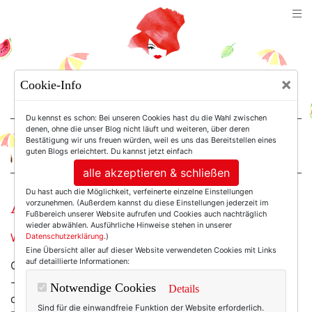
TEXTERELLA
×
Cookie-Info
SUSANNE ACKSTALLER
Du kennst es schon: Bei unseren Cookies hast du die Wahl zwischen
denen, ohne die unser Blog nicht läuft und weiteren, über deren
Bestätigung wir uns freuen würden, weil es uns das Bereitstellen eines
For Women. Not Girls.
guten Blogs erleichtert. Du kannst jetzt einfach
alle akzeptieren & schließen
Du hast auch die Möglichkeit, verfeinerte einzelne Einstellungen
Arethas Hut.
vorzunehmen. (Außerdem kannst du diese Einstellungen jederzeit im
Fußbereich unserer Website aufrufen und Cookies auch nachträglich
wieder abwählen. Ausführliche Hinweise stehen in unserer
Wir erinnern uns.
Datenschutzerklärung
.)
Eine Übersicht aller auf dieser Website verwendeten Cookies mit Links
auf detaillierte Informationen:
Offensichtlich hat dieser Hut - wen würde es wundern
- mittlerweile eine ganze Fangemeinde. Logisch also,
Notwendige Cookies
Details
dass es ihn nun sogar zum ...
Selberhüteln
gibt.
Sind für die einwandfreie Funktion der Website erforderlich.