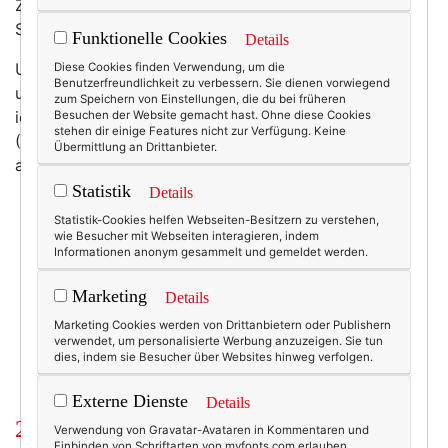
Zugegebenermaßen ist das Original schon noch eine
Spur souveräner ...
Funktionelle Cookies
Details
Und wer dazu dann noch ein lässiges Jäckchen mit
Diese Cookies finden Verwendung, um die
Benutzerfreundlichkeit zu verbessern. Sie dienen vorwiegend
ungesäumten Ärmeln schneidern möchte, den erinnere
zum Speichern von Einstellungen, die du bei früheren
ich gerne an das
Original-Joop-Schnittmuster
.
Besuchen der Website gemacht hast. Ohne diese Cookies
stehen dir einige Features nicht zur Verfügung. Keine
(Irgendjemand wies mich darauf, dieses ergäbe
Übermittlung an Drittanbieter.
ausgedruckt 16 A3-Bögen, huch.)
Statistik
Details
Statistik-Cookies helfen Webseiten-Besitzern zu verstehen,
wie Besucher mit Webseiten interagieren, indem
Informationen anonym gesammelt und gemeldet werden.
5202
2
Beauty & Fashion
20.03.2009
Marketing
Details
aretha franklin
,
auffällige hüte
,
hut
,
obama
Marketing Cookies werden von Drittanbietern oder Publishern
verwendet, um personalisierte Werbung anzuzeigen. Sie tun
dies, indem sie Besucher über Websites hinweg verfolgen.
Externe Dienste
Details
2 Kommentare
Verwendung von Gravatar-Avataren in Kommentaren und
Einbinden von Schriftarten von myfonts.com erlauben