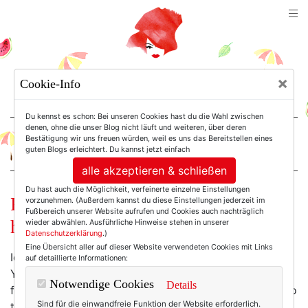
TEXTERELLA
×
Cookie-Info
SUSANNE ACKSTALLER
Du kennst es schon: Bei unseren Cookies hast du die Wahl zwischen
denen, ohne die unser Blog nicht läuft und weiteren, über deren
Bestätigung wir uns freuen würden, weil es uns das Bereitstellen eines
For Women. Not Girls.
guten Blogs erleichtert. Du kannst jetzt einfach
alle akzeptieren & schließen
Du hast auch die Möglichkeit, verfeinerte einzelne Einstellungen
Friday’s Fav: Stressige Tage? Ich
vorzunehmen. (Außerdem kannst du diese Einstellungen jederzeit im
Fußbereich unserer Website aufrufen und Cookies auch nachträglich
habe den Glow für dich!
wieder abwählen. Ausführliche Hinweise stehen in unserer
Datenschutzerklärung
.)
Eine Übersicht aller auf dieser Website verwendeten Cookies mit Links
Ich war ziemlich viel unterwegs die letzte Zeit. New
auf detaillierte Informationen:
York im März, Barcelona im April, Anfang Mai ein paar
Notwendige Cookies
Details
fabelhafte re:publica-Tage in Berlin. Danach ein ebenso
Sind für die einwandfreie Funktion der Website erforderlich.
tolles Netzwerktreffen in Bad Honnef, vergangenes