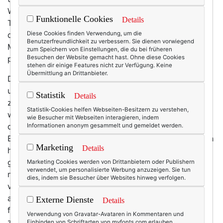
Wochenende Hamburg, wo ich einen Workshop zum
Funktionelle Cookies
Details
Thema
Bessere Blogtexte
hielt. Am Sonntagmorgen
dann mit der ersten Maschine schnell zurück nach
Diese Cookies finden Verwendung, um die
Benutzerfreundlichkeit zu verbessern. Sie dienen vorwiegend
München und am selben Tag mit der Familie für ein
zum Speichern von Einstellungen, die du bei früheren
paar Tage nach Berlin. Puuuuh.
Besuchen der Website gemacht hast. Ohne diese Cookies
stehen dir einige Features nicht zur Verfügung. Keine
Übermittlung an Drittanbieter.
Das ist einerseits toll, weil ich gerne unterwegs bin :-)
und zumeist sehr inspiriert und glücklich nach Hause
Statistik
Details
zurückkehre. Andererseits ist es auch anstrengend,
Statistik-Cookies helfen Webseiten-Besitzern zu verstehen,
weil daheim immer ein Berg Unerledigtes wartet, was
wie Besucher mit Webseiten interagieren, indem
der ganzen Inspiration, den Endorphinen und der
Informationen anonym gesammelt und gemeldet werden.
Erholung einen gehörigen Dämpfer gibt. So ist es auch
Marketing
Details
heute. Gestern noch ganz entspannt in Berlin
gefrühstückt – heute wieder am Schreibtisch, und mit
Marketing Cookies werden von Drittanbietern oder Publishern
verwendet, um personalisierte Werbung anzuzeigen. Sie tun
mir verdrängte, teils überfällige Deadlines, hunderte
dies, indem sie Besucher über Websites hinweg verfolgen.
von Mails (nein, das ist keine Übertreibung!), Anrufe
auf der Mailbox mit der Bitte um Rückruf. Tatsächlich
Externe Dienste
Details
fühle ich mich nach acht Stunden Büro schon wieder
Verwendung von Gravatar-Avataren in Kommentaren und
ziemlich außer Atem – und ja, reif fürs Wochenende.
Einbinden von Schriftarten von myfonts.com erlauben