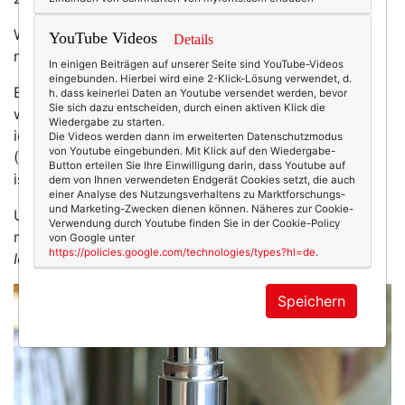
Warum ich mir dennoch die Zeit für dieses Posting
YouTube Videos
Details
nehme?
In einigen Beiträgen auf unserer Seite sind YouTube-Videos
eingebunden. Hierbei wird eine 2-Klick-Lösung verwendet, d.
Erstens, weil mich das Bloggen entspannt. Es ist ein
h. dass keinerlei Daten an Youtube versendet werden, bevor
Sie sich dazu entscheiden, durch einen aktiven Klick die
wenig wie Yoga: Da bin nur ich – und mein Blog. Und
Wiedergabe zu starten.
ich mache, schreibe hier genau das, was mir gut tut.
Die Videos werden dann im erweiterten Datenschutzmodus
von Youtube eingebunden. Mit Klick auf den Wiedergabe-
(Dass genau das auch noch vielen Leserinnen gefällt,
Button erteilen Sie Ihre Einwilligung darin, dass Youtube auf
ist natürlich ein sehr willkommener Nebeneffekt. :-))
dem von Ihnen verwendeten Endgerät Cookies setzt, die auch
einer Analyse des Nutzungsverhaltens zu Marktforschungs-
und Marketing-Zwecken dienen können. Näheres zur Cookie-
Und zweitens, weil ich dir ein Produkt zeigen will, das
Verwendung durch Youtube finden Sie in der Cookie-Policy
mir genau für diese Außer-Atem-Tage perfekt scheint:
von Google unter
https://policies.google.com/technologies/types?hl=de
.
Idéalia Life Serum
von Vichy.
Speichern