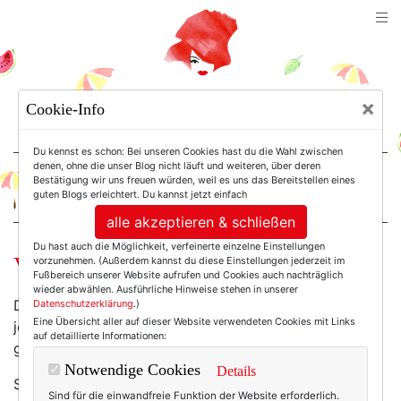
TEXTERELLA
×
Cookie-Info
SUSANNE ACKSTALLER
Du kennst es schon: Bei unseren Cookies hast du die Wahl zwischen
denen, ohne die unser Blog nicht läuft und weiteren, über deren
Bestätigung wir uns freuen würden, weil es uns das Bereitstellen eines
For Women. Not Girls.
guten Blogs erleichtert. Du kannst jetzt einfach
alle akzeptieren & schließen
Du hast auch die Möglichkeit, verfeinerte einzelne Einstellungen
Vergiss Röckl!
vorzunehmen. (Außerdem kannst du diese Einstellungen jederzeit im
Fußbereich unserer Website aufrufen und Cookies auch nachträglich
wieder abwählen. Ausführliche Hinweise stehen in unserer
Den ganzen Winter habe ich danach gesucht, erst
Datenschutzerklärung
.)
Eine Übersicht aller auf dieser Website verwendeten Cookies mit Links
jetzt, schon fast im Frühlingsrausch, bin ich fündig
auf detaillierte Informationen:
geworden. Von was ich sprechen?
Den
Handschuhen!
Notwendige Cookies
Details
Sind diese Stulpen nicht einfach grandios?
Sind für die einwandfreie Funktion der Website erforderlich.