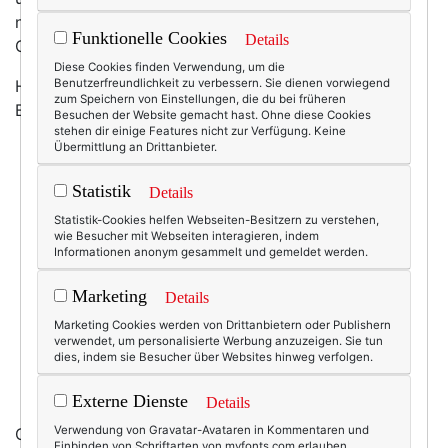
normalerweise was ausmacht, so sehr drückte das
Funktionelle Cookies
Details
Gruselgrau dann doch irgendwann auf die Laune.
Diese Cookies finden Verwendung, um die
Hätte ich da zum Trost doch diese wunderschöne
Benutzerfreundlichkeit zu verbessern. Sie dienen vorwiegend
zum Speichern von Einstellungen, die du bei früheren
Brosche gehabt - oder noch besser: beide!
Besuchen der Website gemacht hast. Ohne diese Cookies
stehen dir einige Features nicht zur Verfügung. Keine
Übermittlung an Drittanbieter.
Statistik
Details
Statistik-Cookies helfen Webseiten-Besitzern zu verstehen,
wie Besucher mit Webseiten interagieren, indem
Informationen anonym gesammelt und gemeldet werden.
Marketing
Details
Marketing Cookies werden von Drittanbietern oder Publishern
verwendet, um personalisierte Werbung anzuzeigen. Sie tun
dies, indem sie Besucher über Websites hinweg verfolgen.
Externe Dienste
Details
Verwendung von Gravatar-Avataren in Kommentaren und
Gefunden habe ich
die beiden jugendstiligen
Einbinden von Schriftarten von myfonts.com erlauben