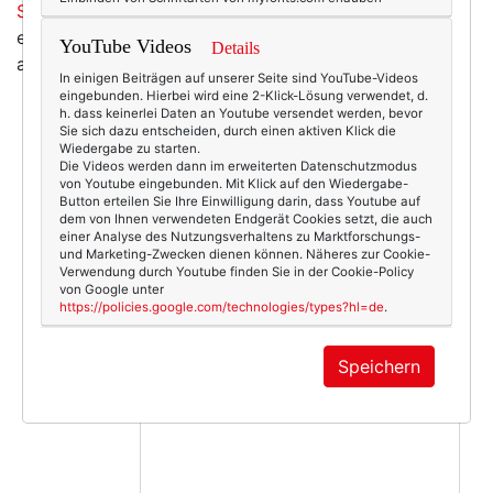
Schmuckstücke bei Brigitte von Boch
, wie so oft zu
einem sehr bezahlbaren Preis (deshalb gucke ich da
YouTube Videos
Details
auch so gerne!).
In einigen Beiträgen auf unserer Seite sind YouTube-Videos
eingebunden. Hierbei wird eine 2-Klick-Lösung verwendet, d.
h. dass keinerlei Daten an Youtube versendet werden, bevor
Sie sich dazu entscheiden, durch einen aktiven Klick die
Wiedergabe zu starten.
5738
0
Die Videos werden dann im erweiterten Datenschutzmodus
von Youtube eingebunden. Mit Klick auf den Wiedergabe-
Beauty & Fashion
13.11.2011
Button erteilen Sie Ihre Einwilligung darin, dass Youtube auf
dem von Ihnen verwendeten Endgerät Cookies setzt, die auch
einer Analyse des Nutzungsverhaltens zu Marktforschungs-
art deco
,
brigitte von boch
,
brosche
,
jugendstil
,
lib
und Marketing-Zwecken dienen können. Näheres zur Cookie-
Verwendung durch Youtube finden Sie in der Cookie-Policy
von Google unter
https://policies.google.com/technologies/types?hl=de
.
Speichern
KOMMENTAR