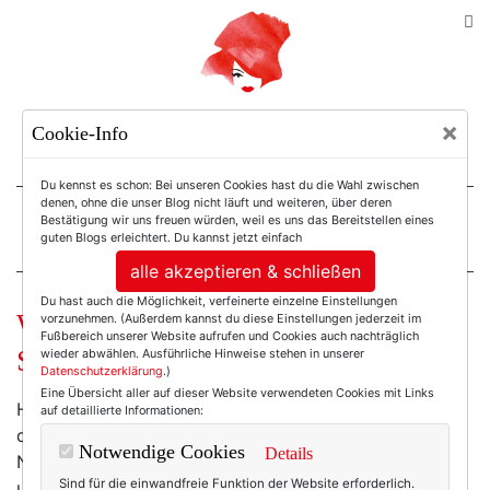
TEXTERELLA
×
Cookie-Info
SUSANNE ACKSTALLER
Du kennst es schon: Bei unseren Cookies hast du die Wahl zwischen
denen, ohne die unser Blog nicht läuft und weiteren, über deren
Bestätigung wir uns freuen würden, weil es uns das Bereitstellen eines
For Women. Not Girls.
guten Blogs erleichtert. Du kannst jetzt einfach
alle akzeptieren & schließen
Du hast auch die Möglichkeit, verfeinerte einzelne Einstellungen
Wochenend-Wow:
vorzunehmen. (Außerdem kannst du diese Einstellungen jederzeit im
Fußbereich unserer Website aufrufen und Cookies auch nachträglich
Sommerreminiszenzen!
wieder abwählen. Ausführliche Hinweise stehen in unserer
Datenschutzerklärung
.)
Eine Übersicht aller auf dieser Website verwendeten Cookies mit Links
Heute scheint ja endlich mal wieder die Sonne, aber
auf detaillierte Informationen:
die letzten Tage saß ich hier in einem wahren
Notwendige Cookies
Details
Nebelloch. Ja, "an der Amper" kommt nicht von
Sind für die einwandfreie Funktion der Website erforderlich.
ungefähr. Und so wenig mir die Herbstelei