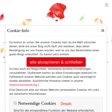
TEXTERELLA
×
Cookie-Info
SUSANNE ACKSTALLER
Du kennst es schon: Bei unseren Cookies hast du die Wahl zwischen
denen, ohne die unser Blog nicht läuft und weiteren, über deren
Bestätigung wir uns freuen würden, weil es uns das Bereitstellen eines
For Women. Not Girls.
guten Blogs erleichtert. Du kannst jetzt einfach
alle akzeptieren & schließen
Du hast auch die Möglichkeit, verfeinerte einzelne Einstellungen
Einträge mit dem
vorzunehmen. (Außerdem kannst du diese Einstellungen jederzeit im
Fußbereich unserer Website aufrufen und Cookies auch nachträglich
wieder abwählen. Ausführliche Hinweise stehen in unserer
Datenschutzerklärung
.)
Tag: Weihnachtslook
Eine Übersicht aller auf dieser Website verwendeten Cookies mit Links
auf detaillierte Informationen:
Notwendige Cookies
Details
Sind für die einwandfreie Funktion der Website erforderlich.