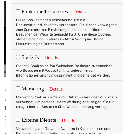
Funktionelle Cookies
Details
Diese Cookies finden Verwendung, um die
Benutzerfreundlichkeit zu verbessern. Sie dienen vorwiegend
zum Speichern von Einstellungen, die du bei früheren
Besuchen der Website gemacht hast. Ohne diese Cookies
stehen dir einige Features nicht zur Verfügung. Keine
Übermittlung an Drittanbieter.
Statistik
Details
Statistik-Cookies helfen Webseiten-Besitzern zu verstehen,
wie Besucher mit Webseiten interagieren, indem
Informationen anonym gesammelt und gemeldet werden.
Marketing
Details
TEXTERELLA PERSÖNLICH.
Advent, Advent: Früher war auch nicht
Marketing Cookies werden von Drittanbietern oder Publishern
verwendet, um personalisierte Werbung anzuzeigen. Sie tun
mehr Lametta.
dies, indem sie Besucher über Websites hinweg verfolgen.
Es ist der dritte Advent – und das Haus Ackstaller
Externe Dienste
Details
besitzt immer noch keinen Adventskranz. Und
Verwendung von Gravatar-Avataren in Kommentaren und
während es um uns herum beeindruckend funkelt und
Einbinden von Schriftarten von myfonts.com erlauben