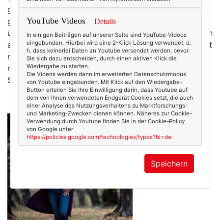
glitzert, ist unser Vorgarten mit keiner Lichterkette
YouTube Videos
geschmückt, die Weihnachtsdeko harrt nach wie vor
Details
unten im Keller auf ihren Einsatz und Glühwein habe ich
In einigen Beiträgen auf unserer Seite sind YouTube-Videos
eingebunden. Hierbei wird eine 2-Klick-Lösung verwendet, d.
auch noch nicht getrunken. Immerhin: Meine Mutter hat
h. dass keinerlei Daten an Youtube versendet werden, bevor
mir am letzten Wochenende eine Dose Vanillekipferl
Sie sich dazu entscheiden, durch einen aktiven Klick die
Wiedergabe zu starten.
mitgegeben, von der ich hoffe, dass sie nie leer wird.
Die Videos werden dann im erweiterten Datenschutzmodus
Sonst dürfte der 24. Dezember…
mehr
von Youtube eingebunden. Mit Klick auf den Wiedergabe-
Button erteilen Sie Ihre Einwilligung darin, dass Youtube auf
dem von Ihnen verwendeten Endgerät Cookies setzt, die auch
einer Analyse des Nutzungsverhaltens zu Marktforschungs-
und Marketing-Zwecken dienen können. Näheres zur Cookie-
Verwendung durch Youtube finden Sie in der Cookie-Policy
von Google unter
https://policies.google.com/technologies/types?hl=de
.
Speichern