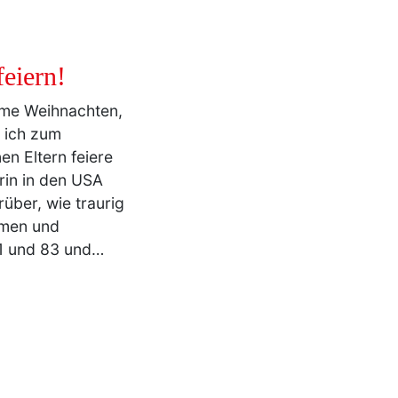
eiern!
same Weihnachten,
s ich zum
en Eltern feiere
in in den USA
über, wie traurig
hmen und
 81 und 83 und…