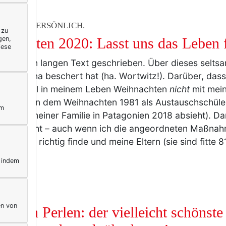
ERELLA PERSÖNLICH.
 zu
gen,
hnachten 2020: Lasst uns das Leben f
iese
atte einen langen Text geschrieben. Über dieses selt
ns Corona beschert hat (ha. Wortwitz!). Darüber, das
ersten Mal in meinem Leben Weihnachten
nicht
mit mein
 man von dem Weihnachten 1981 als Austauschschüler
ym
em mit meiner Familie in Patagonien 2018 absieht). Dar
das macht – auch wenn ich die angeordneten Maßna
hlungen richtig finde und meine Eltern (sie sind fitte
r
, indem
BUNG
en von
 neuen Perlen: der vielleicht schönste