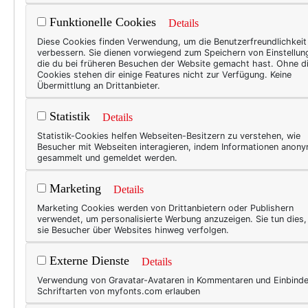
Funktionelle Cookies
Details
TEXT
Diese Cookies finden Verwendung, um die Benutzerfreundlichkeit
verbessern. Sie dienen vorwiegend zum Speichern von Einstellun
Wei
die du bei früheren Besuchen der Website gemacht hast. Ohne d
Cookies stehen dir einige Features nicht zur Verfügung. Keine
Ich h
Übermittlung an Drittanbieter.
das u
Statistik
Details
aller
Statistik-Cookies helfen Webseiten-Besitzern zu verstehen, wie
(wenn
Besucher mit Webseiten interagieren, indem Informationen anon
und d
gesammelt und gemeldet werden.
mich 
Marketing
Details
Empfe
Marketing Cookies werden von Drittanbietern oder Publishern
meh
verwendet, um personalisierte Werbung anzuzeigen. Sie tun dies
sie Besucher über Websites hinweg verfolgen.
Externe Dienste
Details
WER
Verwendung von Gravatar-Avataren in Kommentaren und Einbind
Die
Schriftarten von myfonts.com erlauben