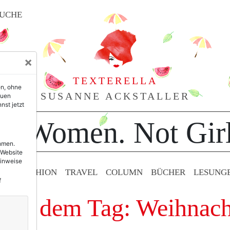
UCHE
×
TEXTERELLA
en, ohne
SUSANNE ACKSTALLER
euen
nst jetzt
or Women. Not Girl
ehmen.
 Website
Hinweise
TY & FASHION
TRAVEL
COLUMN
BÜCHER
LESUNG
f
 mit dem Tag: Weihnac