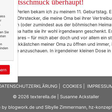
hnachtsschmuck überhaupt!
 ersten Perlen bekam ich zu meinem 11. Geburtstag. E
dass
verzierte Ohrstecker, die meine Oma bei ihrer Vertrei
u
 getragen (oder zumindest aus der böhmischen Heim
.
. Mein Opa hatte sie ihr wohl irgendwann geschenkt. E
en Sie
eten
ich Kostbares – für mich aber doch und vor allem ein s
e Schmuckkästchen meiner Oma zu öffnen und immer,
en
inden
 Ohrringe anzuschauen. In irgendeiner kleinen Dose in
r
hern
DATENSCHUTZERKLÄRUNG
|
COOKIES
|
IMPRESSU
© 2026
texterella.de
| Susanne Ackstaller
e by
blogwork.de
und
Sibylle Zimmermann, hz-konzep