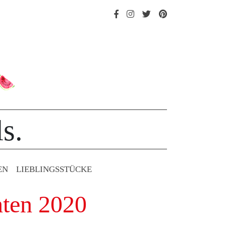
s.
EN
LIEBLINGS­STÜCKE
hten 2020