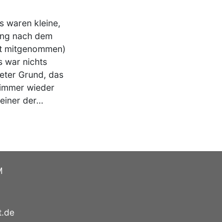
s waren kleine,
bung nach dem
at mitgenommen)
s war nichts
teter Grund, das
 immer wieder
 einer der…
M
t.de