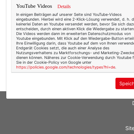
Wei
YouTube Videos
Details
Meine
In einigen Beiträgen auf unserer Seite sind YouTube-Videos
eingebunden. Hierbei wird eine 2-Klick-Lösung verwendet, d. h. 
fein 
keinerlei Daten an Youtube versendet werden, bevor Sie sich daz
Krieg
entscheiden, durch einen aktiven Klick die Wiedergabe zu starten
Die Videos werden dann im erweiterten Datenschutzmodus von
hatte
Youtube eingebunden. Mit Klick auf den Wiedergabe-Button erteil
Ihre Einwilligung darin, dass Youtube auf dem von Ihnen verwend
wirkl
Endgerät Cookies setzt, die auch einer Analyse des
klein
Nutzungsverhaltens zu Marktforschungs- und Marketing-Zweck
dienen können. Näheres zur Cookie-Verwendung durch Youtube f
diese
Sie in der Cookie-Policy von Google unter
https://policies.google.com/technologies/types?hl=de
.
meh
Speic
Sit