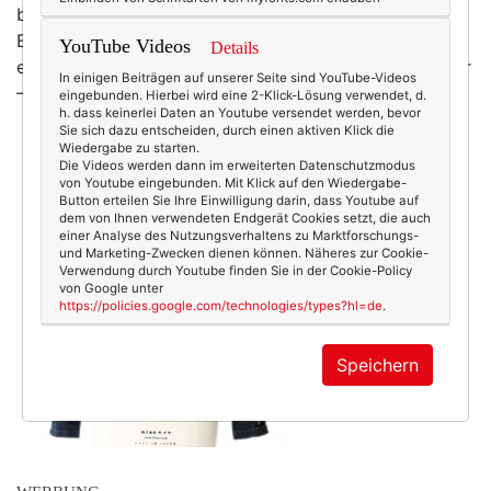
bestickter Seide ist zum Beispiel dieser wunderbare
Blumenrock aus ihrer neuen Sommerkollektion
YouTube Videos
Details
entstanden ... traumhaft! (Foto/Kaufen: Christine Mayer
In einigen Beiträgen auf unserer Seite sind YouTube-Videos
– Into the Light)
eingebunden. Hierbei wird eine 2-Klick-Lösung verwendet, d.
h. dass keinerlei Daten an Youtube versendet werden, bevor
Sie sich dazu entscheiden, durch einen aktiven Klick die
Wiedergabe zu starten.
Die Videos werden dann im erweiterten Datenschutzmodus
von Youtube eingebunden. Mit Klick auf den Wiedergabe-
Button erteilen Sie Ihre Einwilligung darin, dass Youtube auf
dem von Ihnen verwendeten Endgerät Cookies setzt, die auch
einer Analyse des Nutzungsverhaltens zu Marktforschungs-
und Marketing-Zwecken dienen können. Näheres zur Cookie-
Verwendung durch Youtube finden Sie in der Cookie-Policy
von Google unter
https://policies.google.com/technologies/types?hl=de
.
Speichern