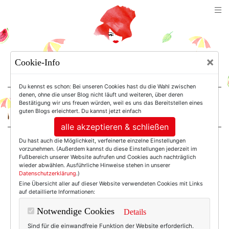
TEXTERELLA
×
Cookie-Info
SUSANNE ACKSTALLER
Du kennst es schon: Bei unseren Cookies hast du die Wahl zwischen
denen, ohne die unser Blog nicht läuft und weiteren, über deren
Bestätigung wir uns freuen würden, weil es uns das Bereitstellen eines
For Women. Not Girls.
guten Blogs erleichtert. Du kannst jetzt einfach
alle akzeptieren & schließen
Du hast auch die Möglichkeit, verfeinerte einzelne Einstellungen
Einträge mit dem
vorzunehmen. (Außerdem kannst du diese Einstellungen jederzeit im
Fußbereich unserer Website aufrufen und Cookies auch nachträglich
wieder abwählen. Ausführliche Hinweise stehen in unserer
Datenschutzerklärung
.)
Tag: Upcycling
Eine Übersicht aller auf dieser Website verwendeten Cookies mit Links
auf detaillierte Informationen:
Notwendige Cookies
Details
Sind für die einwandfreie Funktion der Website erforderlich.