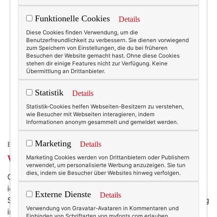
Funktionelle Cookies
Details
Diese Cookies finden Verwendung, um die
Benutzerfreundlichkeit zu verbessern. Sie dienen vorwiegend
zum Speichern von Einstellungen, die du bei früheren
Besuchen der Website gemacht hast. Ohne diese Cookies
stehen dir einige Features nicht zur Verfügung. Keine
Übermittlung an Drittanbieter.
Statistik
Details
Statistik-Cookies helfen Webseiten-Besitzern zu verstehen,
wie Besucher mit Webseiten interagieren, indem
Informationen anonym gesammelt und gemeldet werden.
Marketing
Details
BEAUTY & FASHION
Wochenend-Wow: Frühlingsrock!
Marketing Cookies werden von Drittanbietern oder Publishern
verwendet, um personalisierte Werbung anzuzeigen. Sie tun
dies, indem sie Besucher über Websites hinweg verfolgen.
Christine Mayer und ihre Modelinie
Into the light
liebe
ich seit diesem Interview ganz besonders. Für ihre
Externe Dienste
Details
Spiritualität und für das tatsächlich gelebten Upcycling
Verwendung von Gravatar-Avataren in Kommentaren und
in ihrer Mode. Aus einem alten Mangeltuch und
Einbinden von Schriftarten von myfonts.com erlauben