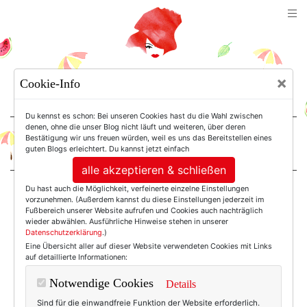
TEXTERELLA
×
Cookie-Info
SUSANNE ACKSTALLER
Du kennst es schon: Bei unseren Cookies hast du die Wahl zwischen
denen, ohne die unser Blog nicht läuft und weiteren, über deren
Bestätigung wir uns freuen würden, weil es uns das Bereitstellen eines
For Women. Not Girls.
guten Blogs erleichtert. Du kannst jetzt einfach
alle akzeptieren & schließen
Du hast auch die Möglichkeit, verfeinerte einzelne Einstellungen
Einträge mit dem
vorzunehmen. (Außerdem kannst du diese Einstellungen jederzeit im
Fußbereich unserer Website aufrufen und Cookies auch nachträglich
wieder abwählen. Ausführliche Hinweise stehen in unserer
Datenschutzerklärung
.)
Tag: Strickmode
Eine Übersicht aller auf dieser Website verwendeten Cookies mit Links
auf detaillierte Informationen:
Notwendige Cookies
Details
Sind für die einwandfreie Funktion der Website erforderlich.