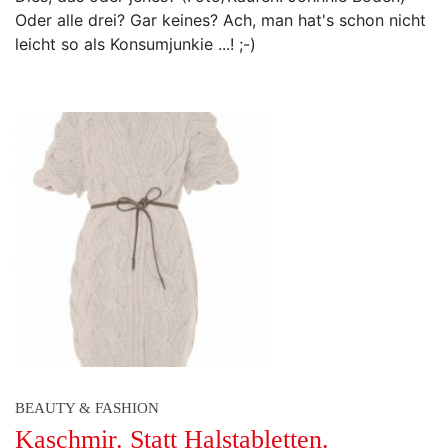
Oder alle drei? Gar keines? Ach, man hat's schon nicht
leicht so als Konsumjunkie ...! ;-)
BEAUTY & FASHION
Kaschmir. Statt Halstabletten.