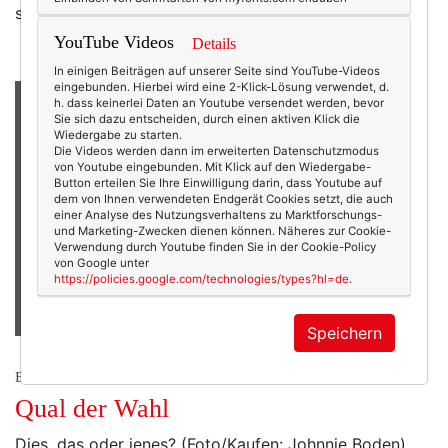
schon werdet ihr mich alle drum beneiden! :-)
YouTube Videos
Details
In einigen Beiträgen auf unserer Seite sind YouTube-Videos
eingebunden. Hierbei wird eine 2-Klick-Lösung verwendet, d.
h. dass keinerlei Daten an Youtube versendet werden, bevor
Sie sich dazu entscheiden, durch einen aktiven Klick die
Wiedergabe zu starten.
Die Videos werden dann im erweiterten Datenschutzmodus
von Youtube eingebunden. Mit Klick auf den Wiedergabe-
Button erteilen Sie Ihre Einwilligung darin, dass Youtube auf
dem von Ihnen verwendeten Endgerät Cookies setzt, die auch
einer Analyse des Nutzungsverhaltens zu Marktforschungs-
und Marketing-Zwecken dienen können. Näheres zur Cookie-
Verwendung durch Youtube finden Sie in der Cookie-Policy
von Google unter
https://policies.google.com/technologies/types?hl=de
.
Speichern
BEAUTY & FASHION
Qual der Wahl
Dies, das oder jenes? (Foto/Kaufen: Johnnie Boden)