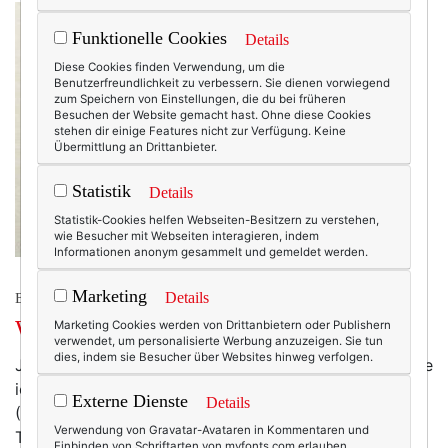
Funktionelle Cookies
Details
Diese Cookies finden Verwendung, um die
Benutzerfreundlichkeit zu verbessern. Sie dienen vorwiegend
zum Speichern von Einstellungen, die du bei früheren
Besuchen der Website gemacht hast. Ohne diese Cookies
stehen dir einige Features nicht zur Verfügung. Keine
Übermittlung an Drittanbieter.
Statistik
Details
Statistik-Cookies helfen Webseiten-Besitzern zu verstehen,
wie Besucher mit Webseiten interagieren, indem
Informationen anonym gesammelt und gemeldet werden.
Marketing
Details
BEAUTY & FASHION
Was auf die Ohren
Marketing Cookies werden von Drittanbietern oder Publishern
verwendet, um personalisierte Werbung anzuzeigen. Sie tun
dies, indem sie Besucher über Websites hinweg verfolgen.
Ja, mein Mützengeschmack ist legendär. Und hier habe
ich mal wieder ein williges Opfer gefunden:
Externe Dienste
Details
(Foto/Kaufen: Arhaus Jewels) Jetzt müssen die
Verwendung von Gravatar-Avataren in Kommentaren und
Temperaturen nur noch ein wenig weiter sinken, und
Einbinden von Schriftarten von myfonts.com erlauben