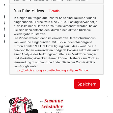
nicht unbedingt selbstverständlich. Aber das Buch von
YouTube Videos
Jasmin Khezri, die unter
„Irma‘s World“
auf Instagram
Details
für ihre zauberhaften Illustrationen bekannt ist, das
In einigen Beiträgen auf unserer Seite sind YouTube-Videos
eingebunden. Hierbei wird eine 2-Klick-Lösung verwendet, d.
konnte ich mir einfach nicht verkneifen. Überhaupt:
h. dass keinerlei Daten an Youtube versendet werden, bevor
Man muss auch gönnen können.
„Irma‘s World“
heißt
Sie sich dazu entscheiden, durch einen aktiven Klick die
Wiedergabe zu starten.
auch das Buch, das vor ein paar Tagen bei mir als
Die Videos werden dann im erweiterten Datenschutzmodus
Rezensionsexemplar…
mehr
von Youtube eingebunden. Mit Klick auf den Wiedergabe-
Button erteilen Sie Ihre Einwilligung darin, dass Youtube auf
dem von Ihnen verwendeten Endgerät Cookies setzt, die auch
einer Analyse des Nutzungsverhaltens zu Marktforschungs-
und Marketing-Zwecken dienen können. Näheres zur Cookie-
Verwendung durch Youtube finden Sie in der Cookie-Policy
von Google unter
https://policies.google.com/technologies/types?hl=de
.
Speichern