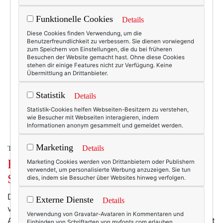
Funktionelle Cookies
Details
Diese Cookies finden Verwendung, um die
Benutzerfreundlichkeit zu verbessern. Sie dienen vorwiegend
zum Speichern von Einstellungen, die du bei früheren
Besuchen der Website gemacht hast. Ohne diese Cookies
stehen dir einige Features nicht zur Verfügung. Keine
Übermittlung an Drittanbieter.
Statistik
Details
Statistik-Cookies helfen Webseiten-Besitzern zu verstehen,
wie Besucher mit Webseiten interagieren, indem
Informationen anonym gesammelt und gemeldet werden.
Marketing
Details
TEXTERELLA LIEST.
Für dich gelesen: “Irma’s World.
Marketing Cookies werden von Drittanbietern oder Publishern
verwendet, um personalisierte Werbung anzuzeigen. Sie tun
Stilvoll in allen Lebenslagen”
dies, indem sie Besucher über Websites hinweg verfolgen.
Dass jemand wie ich, die ein Buch über Stil und Mode
Externe Dienste
Details
veröffentlicht hat, den Styleguide einer anderen
Verwendung von Gravatar-Avataren in Kommentaren und
Autorin rezensiert und vorstellt … nun, das ist vielleicht
Einbinden von Schriftarten von myfonts.com erlauben