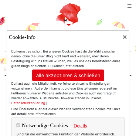
TEXTERELLA
×
Cookie-Info
SUSANNE ACKSTALLER
Du kennst es schon: Bei unseren Cookies hast du die Wahl zwischen
denen, ohne die unser Blog nicht läuft und weiteren, über deren
Bestätigung wir uns freuen würden, weil es uns das Bereitstellen eines
For Women. Not Girls.
guten Blogs erleichtert. Du kannst jetzt einfach
alle akzeptieren & schließen
Du hast auch die Möglichkeit, verfeinerte einzelne Einstellungen
Einträge mit dem
vorzunehmen. (Außerdem kannst du diese Einstellungen jederzeit im
Fußbereich unserer Website aufrufen und Cookies auch nachträglich
wieder abwählen. Ausführliche Hinweise stehen in unserer
Datenschutzerklärung
.)
Tag: Stilratgeber
Eine Übersicht aller auf dieser Website verwendeten Cookies mit Links
auf detaillierte Informationen:
Notwendige Cookies
Details
Sind für die einwandfreie Funktion der Website erforderlich.