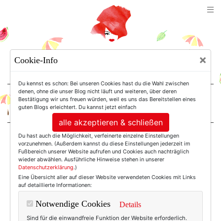
TEXTERELLA
×
Cookie-Info
SUSANNE ACKSTALLER
Du kennst es schon: Bei unseren Cookies hast du die Wahl zwischen
denen, ohne die unser Blog nicht läuft und weiteren, über deren
Bestätigung wir uns freuen würden, weil es uns das Bereitstellen eines
For Women. Not Girls.
guten Blogs erleichtert. Du kannst jetzt einfach
alle akzeptieren & schließen
Du hast auch die Möglichkeit, verfeinerte einzelne Einstellungen
Einträge mit dem
vorzunehmen. (Außerdem kannst du diese Einstellungen jederzeit im
Fußbereich unserer Website aufrufen und Cookies auch nachträglich
wieder abwählen. Ausführliche Hinweise stehen in unserer
Datenschutzerklärung
.)
Tag: Sister Magazine
Eine Übersicht aller auf dieser Website verwendeten Cookies mit Links
auf detaillierte Informationen:
Notwendige Cookies
Details
Sind für die einwandfreie Funktion der Website erforderlich.