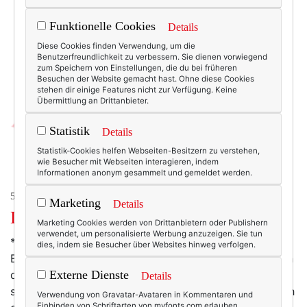
Funktionelle Cookies
Details
Diese Cookies finden Verwendung, um die
Benutzerfreundlichkeit zu verbessern. Sie dienen vorwiegend
zum Speichern von Einstellungen, die du bei früheren
Besuchen der Website gemacht hast. Ohne diese Cookies
stehen dir einige Features nicht zur Verfügung. Keine
Übermittlung an Drittanbieter.
Statistik
Details
Statistik-Cookies helfen Webseiten-Besitzern zu verstehen,
wie Besucher mit Webseiten interagieren, indem
Informationen anonym gesammelt und gemeldet werden.
50+ LIFESTYLE
Marketing
Details
Dienstagsschnipsel.
Marketing Cookies werden von Drittanbietern oder Publishern
verwendet, um personalisierte Werbung anzuzeigen. Sie tun
* Es gibt eine neue Manomama-Kollektion.
dies, indem sie Besucher über Websites hinweg verfolgen.
Endlichendlichendlich! Wie so viele Menschen habe ich
darauf schon sehr lange gewartet - und freue mich
Externe Dienste
Details
sehr. Und weil Sina schon dabei war, gab es dann auch
Verwendung von Gravatar-Avataren in Kommentaren und
Einbinden von Schriftarten von myfonts.com erlauben