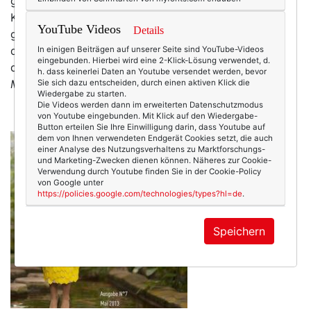
gleich noch ein neues Seitenlayout. Ich liebe beides:
Kollektion und Layout. Und kann mich zwischen den
YouTube Videos
Details
gezeigten Kleidern gar nicht entscheiden ... lieber
dieses oder jenes? Fotografiert wurde übrigens nur an
In einigen Beiträgen auf unserer Seite sind YouTube-Videos
eingebunden. Hierbei wird eine 2-Klick-Lösung verwendet, d.
den Mitarbeiterinnen - toll, oder? * Apropos
h. dass keinerlei Daten an Youtube versendet werden, bevor
Manomama
: Der Länderspiegel hat einen…
mehr
Sie sich dazu entscheiden, durch einen aktiven Klick die
Wiedergabe zu starten.
Die Videos werden dann im erweiterten Datenschutzmodus
von Youtube eingebunden. Mit Klick auf den Wiedergabe-
Button erteilen Sie Ihre Einwilligung darin, dass Youtube auf
dem von Ihnen verwendeten Endgerät Cookies setzt, die auch
einer Analyse des Nutzungsverhaltens zu Marktforschungs-
und Marketing-Zwecken dienen können. Näheres zur Cookie-
Verwendung durch Youtube finden Sie in der Cookie-Policy
von Google unter
https://policies.google.com/technologies/types?hl=de
.
Speichern