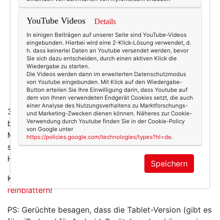
YouTube Videos
Details
In einigen Beiträgen auf unserer Seite sind YouTube-Videos
eingebunden. Hierbei wird eine 2-Klick-Lösung verwendet, d.
h. dass keinerlei Daten an Youtube versendet werden, bevor
Sie sich dazu entscheiden, durch einen aktiven Klick die
Wiedergabe zu starten.
Die Videos werden dann im erweiterten Datenschutzmodus
von Youtube eingebunden. Mit Klick auf den Wiedergabe-
Button erteilen Sie Ihre Einwilligung darin, dass Youtube auf
dem von Ihnen verwendeten Endgerät Cookies setzt, die auch
einer Analyse des Nutzungsverhaltens zu Marktforschungs-
314 Seiten ist sie diesmal stark und wunderbar
und Marketing-Zwecken dienen können. Näheres zur Cookie-
Verwendung durch Youtube finden Sie in der Cookie-Policy
betextet, gestaltet und fotografiert! Ein mitreißender
von Google unter
Mix aus Business, DIY, Mode und Lifestyligem. Und
https://policies.google.com/technologies/types?hl=de
.
sogar mit einem New-York-Spezial, aus
Hundeperspektive!
Speichern
Kurz: Ich liebe es! Und ihr müsste un-be-dingt
reinblättern
!
PS: Gerüchte besagen, dass die Tablet-Version (gibt es