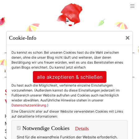
TEXTERELLA
×
Cookie-Info
SUSANNE ACKSTALLER
Du kennst es schon: Bei unseren Cookies hast du die Wahl zwischen
denen, ohne die unser Blog nicht läuft und weiteren, über deren
Bestätigung wir uns freuen würden, weil es uns das Bereitstellen eines
For Women. Not Girls.
guten Blogs erleichtert. Du kannst jetzt einfach
alle akzeptieren & schließen
Du hast auch die Möglichkeit, verfeinerte einzelne Einstellungen
Sister Magazine: Die
vorzunehmen. (Außerdem kannst du diese Einstellungen jederzeit im
Fußbereich unserer Website aufrufen und Cookies auch nachträglich
Weihnachtsausgabe ist da!
wieder abwählen. Ausführliche Hinweise stehen in unserer
Datenschutzerklärung
.)
Eine Übersicht aller auf dieser Website verwendeten Cookies mit Links
Hohoho und Hurra! Der Nikolaus hat mir nicht nur
auf detaillierte Informationen:
Mandarinen, Nüsse und Marzipankartoffeln in den
Notwendige Cookies
Details
Stiefel gesteckt, sondern uns allen die
Sind für die einwandfreie Funktion der Website erforderlich.
Weihnachtsausgabe des fabulösen
Sister Magazine
!