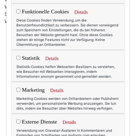
Wie immer mit einem grandiosen Titelbild - bei diesen
Funktionelle Cookies
Details
Shootings wäre ich doch zu gerne mal
Weihnachtsmaus.
Diese Cookies finden Verwendung, um die
Benutzerfreundlichkeit zu verbessern. Sie dienen vorwiegend
zum Speichern von Einstellungen, die du bei früheren
Besuchen der Website gemacht hast. Ohne diese Cookies
stehen dir einige Features nicht zur Verfügung. Keine
Übermittlung an Drittanbieter.
Statistik
Details
Statistik-Cookies helfen Webseiten-Besitzern zu verstehen,
wie Besucher mit Webseiten interagieren, indem
Informationen anonym gesammelt und gemeldet werden.
Marketing
Details
Marketing Cookies werden von Drittanbietern oder Publishern
verwendet, um personalisierte Werbung anzuzeigen. Sie tun
dies, indem sie Besucher über Websites hinweg verfolgen.
Externe Dienste
Details
Verwendung von Gravatar-Avataren in Kommentaren und
Einbinden von Schriftarten von myfonts.com erlauben