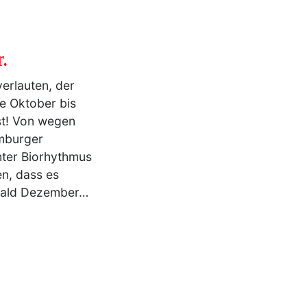
.
erlauten, der
e Oktober bis
st! Von wegen
amburger
mter Biorhythmus
en, dass es
 bald Dezember…