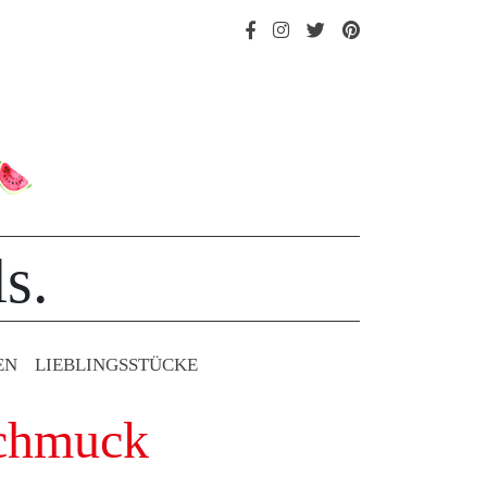
s.
EN
LIEBLINGS­STÜCKE
schmuck