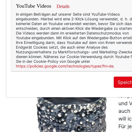
Valen
YouTube Videos
Details
wir F
In einigen Beiträgen auf unserer Seite sind YouTube-Videos
wenn 
eingebunden. Hierbei wird eine 2-Klick-Lösung verwendet, d. h. 
keinerlei Daten an Youtube versendet werden, bevor Sie sich daz
natür
entscheiden, durch einen aktiven Klick die Wiedergabe zu starten
Die Videos werden dann im erweiterten Datenschutzmodus von
lecke
Youtube eingebunden. Mit Klick auf den Wiedergabe-Button erteil
ich v
Ihre Einwilligung darin, dass Youtube auf dem von Ihnen verwend
Endgerät Cookies setzt, die auch einer Analyse des
wahrs
Nutzungsverhaltens zu Marktforschungs- und Marketing-Zweck
dienen können. Näheres zur Cookie-Verwendung durch Youtube f
Sie in der Cookie-Policy von Google unter
https://policies.google.com/technologies/types?hl=de
.
BEAU
Speic
Woc
Ich p
und V
auch 
will 
Für j