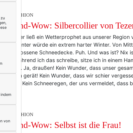
TY & FASHION
 zu
gen,
henend-Wow: Silbercollier von Tezer
iese
ätsommer ließ ein Wetterprophet aus unserer Region v
nde Winter würde ein extrem harter Winter. Von Mitt
n geschlossene Schneedecke. Puh. Und was ist? Nix i
kälte! Während ich das schreibe, sitze ich in einem H
ym
encafe … Ja, draußen! Kein Wunder, dass unser gesa
en Fugen gerät! Kein Wunder, dass wir schier vergess
ber ist. Kein Schneeregen, der uns vermeldet, dass
r
, indem
TY & FASHION
en von
henend-Wow: Selbst ist die Frau!