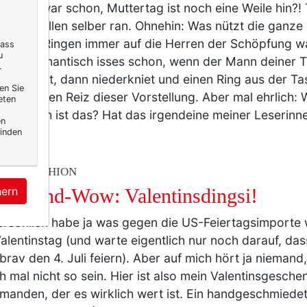
tinstag war schon, Muttertag ist noch eine Weile hin?!
rauen wollen selber ran. Ohnehin: Was nützt die ganze
wir bei Ringen immer auf die Herren der Schöpfung wa
dass
u
lich – romantisch isses schon, wenn der Mann deiner 
.
r bekocht, dann niederkniet und einen Ring aus der Tas
en Sie
erstehe den Reiz dieser Vorstellung. Aber mal ehrlich: 
eten
cheinlich ist das? Hat das irgendeine meiner Leserin
en
inden
TY & FASHION
hern
henend-Wow: Valentinsdingsi!
ersönlich habe ja was gegen die US-Feiertagsimporte
alentinstag (und warte eigentlich nur noch darauf, da
brav den 4. Juli feiern). Aber auf mich hört ja nieman
ich mal nicht so sein. Hier ist also mein Valentinsgesche
emanden, der es wirklich wert ist. Ein handgeschmiede