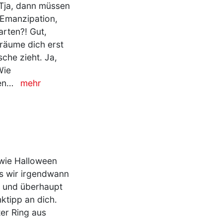
 Tja, dann müssen
 Emanzipation,
rten?! Gut,
Träume dich erst
che zieht. Ja,
Wie
nen…
mehr
 wie Halloween
ss wir irgendwann
d, und überhaupt
nktipp an dich.
ter Ring aus