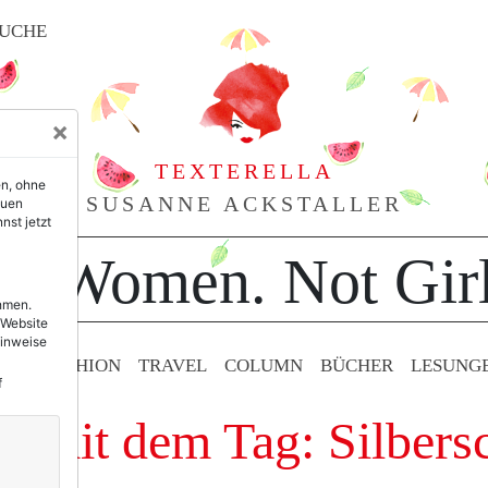
UCHE
×
TEXTERELLA
en, ohne
SUSANNE ACKSTALLER
euen
nst jetzt
or Women. Not Girl
ehmen.
 Website
Hinweise
TY & FASHION
TRAVEL
COLUMN
BÜCHER
LESUNG
f
ge mit dem Tag: Silber