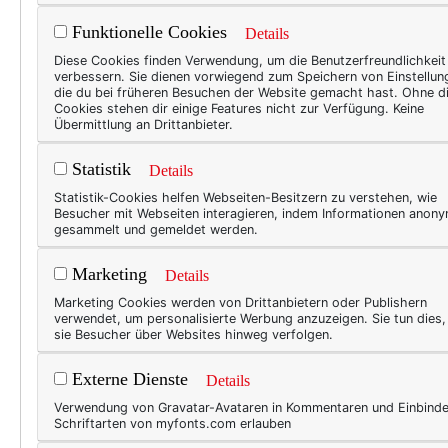
Funktionelle Cookies
Details
BEAU
Diese Cookies finden Verwendung, um die Benutzerfreundlichkeit
verbessern. Sie dienen vorwiegend zum Speichern von Einstellun
Woc
die du bei früheren Besuchen der Website gemacht hast. Ohne d
Cookies stehen dir einige Features nicht zur Verfügung. Keine
Im Sp
Übermittlung an Drittanbieter.
komme
Statistik
Details
Oster
Statistik-Cookies helfen Webseiten-Besitzern zu verstehen, wie
Eises
Besucher mit Webseiten interagieren, indem Informationen anon
Straß
gesammelt und gemeldet werden.
aus d
Marketing
Details
Novem
Marketing Cookies werden von Drittanbietern oder Publishern
meh
verwendet, um personalisierte Werbung anzuzeigen. Sie tun dies
sie Besucher über Websites hinweg verfolgen.
Externe Dienste
Details
BEAU
Verwendung von Gravatar-Avataren in Kommentaren und Einbind
Woc
Schriftarten von myfonts.com erlauben