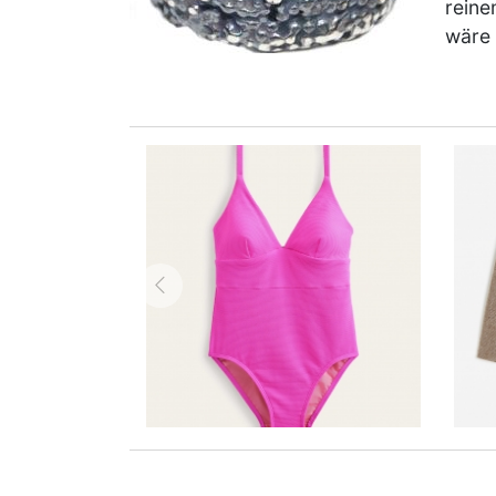
reine
wäre
zurück