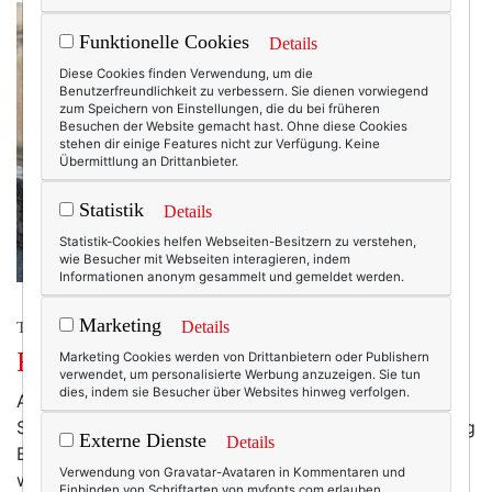
Funktionelle Cookies
Details
Diese Cookies finden Verwendung, um die
Benutzerfreundlichkeit zu verbessern. Sie dienen vorwiegend
zum Speichern von Einstellungen, die du bei früheren
Besuchen der Website gemacht hast. Ohne diese Cookies
stehen dir einige Features nicht zur Verfügung. Keine
Übermittlung an Drittanbieter.
Statistik
Details
Statistik-Cookies helfen Webseiten-Besitzern zu verstehen,
wie Besucher mit Webseiten interagieren, indem
Informationen anonym gesammelt und gemeldet werden.
Marketing
Details
TEXTERELLA IN DER PROVENCE
Blaue Stunde in der Provence
Marketing Cookies werden von Drittanbietern oder Publishern
verwendet, um personalisierte Werbung anzuzeigen. Sie tun
dies, indem sie Besucher über Websites hinweg verfolgen.
Als wir am Samstag vor einer Woche gen
Südfrankreich starteten, hatte ich tatsächlich ein wenig
Externe Dienste
Details
Bammel. Die lange Strecke (über 1.000 Kilometer, die
Verwendung von Gravatar-Avataren in Kommentaren und
wir in einem Rutsch durchfahren wollten!) in einem 10
Einbinden von Schriftarten von myfonts.com erlauben