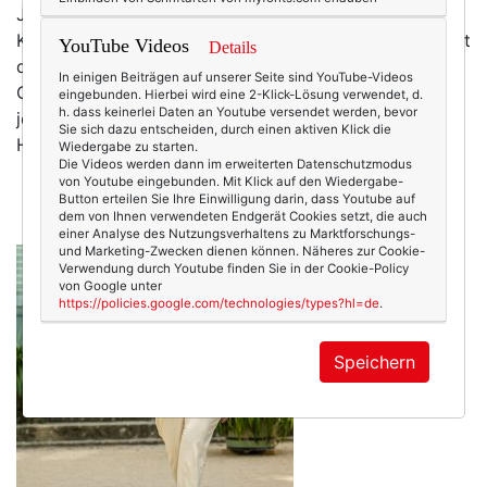
Jahre alten Auto (bei dem erst kürzlich die
Klimaanlage geschwächelt hatte)! Die Hitze! Überhaupt
YouTube Videos
Details
die Unsicherheit, diverse Kundenaufträge in einer
In einigen Beiträgen auf unserer Seite sind YouTube-Videos
Gegend umzusetzen, die weder Martina noch ich
eingebunden. Hierbei wird eine 2-Klick-Lösung verwendet, d.
h. dass keinerlei Daten an Youtube versendet werden, bevor
jemals vorher besucht hatten! Würde das gemietete
Sie sich dazu entscheiden, durch einen aktiven Klick die
Häuschen aus dem 16. Jahrhundert tatsächlich so…
Wiedergabe zu starten.
Die Videos werden dann im erweiterten Datenschutzmodus
mehr
von Youtube eingebunden. Mit Klick auf den Wiedergabe-
Button erteilen Sie Ihre Einwilligung darin, dass Youtube auf
dem von Ihnen verwendeten Endgerät Cookies setzt, die auch
einer Analyse des Nutzungsverhaltens zu Marktforschungs-
und Marketing-Zwecken dienen können. Näheres zur Cookie-
Verwendung durch Youtube finden Sie in der Cookie-Policy
von Google unter
https://policies.google.com/technologies/types?hl=de
.
Speichern