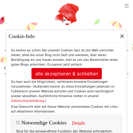
TEXTERELLA
×
Cookie-Info
SUSANNE ACKSTALLER
Du kennst es schon: Bei unseren Cookies hast du die Wahl zwischen
denen, ohne die unser Blog nicht läuft und weiteren, über deren
Bestätigung wir uns freuen würden, weil es uns das Bereitstellen eines
For Women. Not Girls.
guten Blogs erleichtert. Du kannst jetzt einfach
alle akzeptieren & schließen
Du hast auch die Möglichkeit, verfeinerte einzelne Einstellungen
Einträge mit dem
vorzunehmen. (Außerdem kannst du diese Einstellungen jederzeit im
Fußbereich unserer Website aufrufen und Cookies auch nachträglich
wieder abwählen. Ausführliche Hinweise stehen in unserer
Datenschutzerklärung
.)
Tag: Südfrankreich
Eine Übersicht aller auf dieser Website verwendeten Cookies mit Links
auf detaillierte Informationen:
Notwendige Cookies
Details
Sind für die einwandfreie Funktion der Website erforderlich.