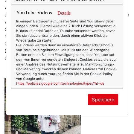
zelebriert man. Schon Wochen vor der Anreise
verbringt man (ich!) Stunden in Buchungsportalen, um
YouTube Videos
Details
das vielleicht schönste Appartement über den Dächern
von Paris zu ergattern (Hotels, pardonnez-moi!, wären
In einigen Beiträgen auf unserer Seite sind YouTube-Videos
eingebunden. Hierbei wird eine 2-Klick-Lösung verwendet, d.
doch ein wenig zu einfach). Die neuesten Reiseführer
h. dass keinerlei Daten an Youtube versendet werden, bevor
mit den absoluten Insider-Tipps müssen ebenso
Sie sich dazu entscheiden, durch einen aktiven Klick die
Wiedergabe zu starten.
gefunden werden wie die besten Restaurants
Die Videos werden dann im erweiterten Datenschutzmodus
(von Einheimischen besucht, nicht von Touristen!) und
von Youtube eingebunden. Mit Klick auf den Wiedergabe-
Button erteilen Sie Ihre Einwilligung darin, dass Youtube auf
die Vintage-Stores mit den besten und…
mehr
dem von Ihnen verwendeten Endgerät Cookies setzt, die auch
einer Analyse des Nutzungsverhaltens zu Marktforschungs-
und Marketing-Zwecken dienen können. Näheres zur Cookie-
Verwendung durch Youtube finden Sie in der Cookie-Policy
von Google unter
https://policies.google.com/technologies/types?hl=de
.
Speichern