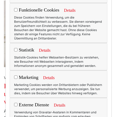
Funktionelle Cookies
Details
Diese Cookies finden Verwendung, um die
Benutzerfreundlichkeit zu verbessern. Sie dienen vorwiegend
zum Speichern von Einstellungen, die du bei früheren
Besuchen der Website gemacht hast. Ohne diese Cookies
stehen dir einige Features nicht zur Verfügung. Keine
Übermittlung an Drittanbieter.
Statistik
Details
Statistik-Cookies helfen Webseiten-Besitzern zu verstehen,
wie Besucher mit Webseiten interagieren, indem
Informationen anonym gesammelt und gemeldet werden.
Marketing
Details
WERBUNG
French Chic, die Leichtigkeit des Seins
Marketing Cookies werden von Drittanbietern oder Publishern
verwendet, um personalisierte Werbung anzuzeigen. Sie tun
und warum man sich in Paris immer
dies, indem sie Besucher über Websites hinweg verfolgen.
wieder neu verliebt!
Externe Dienste
Details
Ach, Paris! In diese Stadt reist man nicht einfach. Paris
Verwendung von Gravatar-Avataren in Kommentaren und
Einbinden von Schriftarten von myfonts.com erlauben