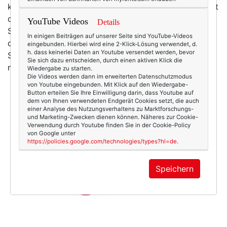
kein Selbstmitleid! Denn nächste Woche ist Schluss mit
dem kollektiven Frösteln. Nächste Woche wird's
YouTube Videos
Details
Sommer! (Behaupten das Radio und mein iPhone. Und
In einigen Beiträgen auf unserer Seite sind YouTube-Videos
die lügen ja bekanntlich nie.) Sommer! Ja genau, diese
eingebunden. Hierbei wird eine 2-Klick-Lösung verwendet, d.
h. dass keinerlei Daten an Youtube versendet werden, bevor
Sache mit dem strahlenden ... wie hieß dieses Dings
Sie sich dazu entscheiden, durch einen aktiven Klick die
noch mal? ... am Himmel…
mehr
Wiedergabe zu starten.
Die Videos werden dann im erweiterten Datenschutzmodus
von Youtube eingebunden. Mit Klick auf den Wiedergabe-
Button erteilen Sie Ihre Einwilligung darin, dass Youtube auf
dem von Ihnen verwendeten Endgerät Cookies setzt, die auch
einer Analyse des Nutzungsverhaltens zu Marktforschungs-
und Marketing-Zwecken dienen können. Näheres zur Cookie-
Verwendung durch Youtube finden Sie in der Cookie-Policy
von Google unter
https://policies.google.com/technologies/types?hl=de
.
Speichern