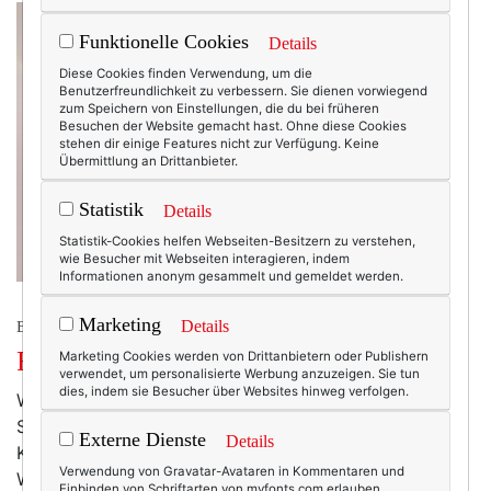
Funktionelle Cookies
Details
Diese Cookies finden Verwendung, um die
Benutzerfreundlichkeit zu verbessern. Sie dienen vorwiegend
zum Speichern von Einstellungen, die du bei früheren
Besuchen der Website gemacht hast. Ohne diese Cookies
stehen dir einige Features nicht zur Verfügung. Keine
Übermittlung an Drittanbieter.
Statistik
Details
Statistik-Cookies helfen Webseiten-Besitzern zu verstehen,
wie Besucher mit Webseiten interagieren, indem
Informationen anonym gesammelt und gemeldet werden.
Marketing
Details
BEAUTY & FASHION
Friday’s Fav: Sommerschminke!
Marketing Cookies werden von Drittanbietern oder Publishern
verwendet, um personalisierte Werbung anzuzeigen. Sie tun
dies, indem sie Besucher über Websites hinweg verfolgen.
Wir schreiben Mai 2014. Draußen toben sich die Kalte
Sophie und Konsorten aus, drinnen brennt der offene
Externe Dienste
Details
Kamin, heißer Tee wird in Eimern serviert und
Verwendung von Gravatar-Avataren in Kommentaren und
Wollsocken feiern ihr fröhliches Comeback. Aber hey,
Einbinden von Schriftarten von myfonts.com erlauben