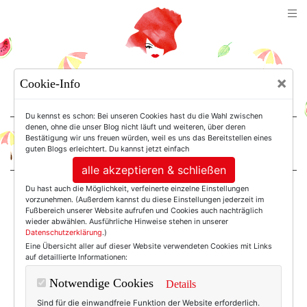
TEXTERELLA
×
Cookie-Info
SUSANNE ACKSTALLER
Du kennst es schon: Bei unseren Cookies hast du die Wahl zwischen
denen, ohne die unser Blog nicht läuft und weiteren, über deren
Bestätigung wir uns freuen würden, weil es uns das Bereitstellen eines
For Women. Not Girls.
guten Blogs erleichtert. Du kannst jetzt einfach
alle akzeptieren & schließen
Du hast auch die Möglichkeit, verfeinerte einzelne Einstellungen
Einträge mit dem
vorzunehmen. (Außerdem kannst du diese Einstellungen jederzeit im
Fußbereich unserer Website aufrufen und Cookies auch nachträglich
wieder abwählen. Ausführliche Hinweise stehen in unserer
Datenschutzerklärung
.)
Tag: Mascara
Eine Übersicht aller auf dieser Website verwendeten Cookies mit Links
auf detaillierte Informationen:
Notwendige Cookies
Details
Sind für die einwandfreie Funktion der Website erforderlich.