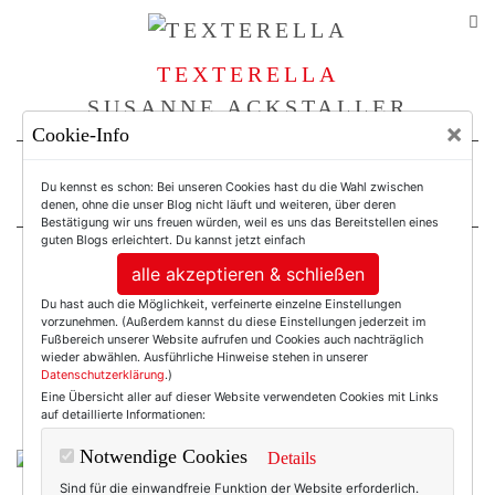
TEXTERELLA
SUSANNE ACKSTALLER
×
Cookie-Info
For Women. Not Girls.
Du kennst es schon: Bei unseren Cookies hast du die Wahl zwischen
denen, ohne die unser Blog nicht läuft und weiteren, über deren
Bestätigung wir uns freuen würden, weil es uns das Bereitstellen eines
guten Blogs erleichtert. Du kannst jetzt einfach
alle akzeptieren & schließen
Einträge mit dem
Du hast auch die Möglichkeit, verfeinerte einzelne Einstellungen
vorzunehmen. (Außerdem kannst du diese Einstellungen jederzeit im
Tag: Lederjacke
Fußbereich unserer Website aufrufen und Cookies auch nachträglich
wieder abwählen. Ausführliche Hinweise stehen in unserer
Datenschutzerklärung
.)
Eine Übersicht aller auf dieser Website verwendeten Cookies mit Links
auf detaillierte Informationen:
Notwendige Cookies
Details
Sind für die einwandfreie Funktion der Website erforderlich.