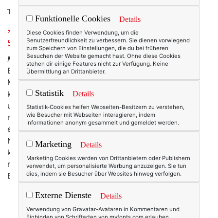
TEXTERELLA LIEBT MODE.
Funktionelle Cookies
Details
„Aus alt mach Trend!“: So shoppt es
Diese Cookies finden Verwendung, um die
sich im eigenen Kleiderschrank!
Benutzerfreundlichkeit zu verbessern. Sie dienen vorwiegend
zum Speichern von Einstellungen, die du bei früheren
Besuchen der Website gemacht hast. Ohne diese Cookies
Modebloggerin.
Vor ein paar Jahren war diese
stehen dir einige Features nicht zur Verfügung. Keine
Bezeichnung fast schon ein Schimpfwort.
Übermittlung an Drittanbieter.
Modebloggerinnen galten als oberflächlich,
Statistik
konsumgeil und völlig uninteressiert am Zustand
Details
unseres Planeten. Hauptsache, sie konnten die
Statistik-Cookies helfen Webseiten-Besitzern zu verstehen,
wie Besucher mit Webseiten interagieren, indem
neuesten Trends präsentieren, am liebsten jede Woche
Informationen anonym gesammelt und gemeldet werden.
einen komplett neuen Look. Umwelt und
Nachhaltigkeit? Who cares! Alte Kleidung neu
Marketing
Details
kombinieren – so geht’s! Nun sollte man meinen, dass
Marketing Cookies werden von Drittanbietern oder Publishern
mit einem zunehmenden gesellschaftlichen
verwendet, um personalisierte Werbung anzuzeigen. Sie tun
dies, indem sie Besucher über Websites hinweg verfolgen.
Bewusstsein in puncto Umwelt- und Klimaschutz…
mehr
Externe Dienste
Details
Verwendung von Gravatar-Avataren in Kommentaren und
Einbinden von Schriftarten von myfonts.com erlauben