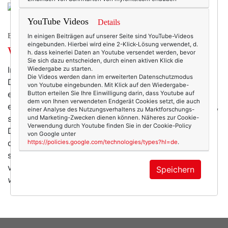
YouTube Videos
Details
BEAUTY & FASHION
In einigen Beiträgen auf unserer Seite sind YouTube-Videos
eingebunden. Hierbei wird eine 2-Klick-Lösung verwendet, d.
Wochenend-Dings: wärmend!
h. dass keinerlei Daten an Youtube versendet werden, bevor
Sie sich dazu entscheiden, durch einen aktiven Klick die
Irgendwie denke ich ja immer noch, es ist Sommer.
Wiedergabe zu starten.
Die Videos werden dann im erweiterten Datenschutzmodus
Deshalb hatte ich heute – ganz in diesem Sinne –
von Youtube eingebunden. Mit Klick auf den Wiedergabe-
eigentlich ein Paar handgefertigte Espandrillos
Button erteilen Sie Ihre Einwilligung darin, dass Youtube auf
dem von Ihnen verwendeten Endgerät Cookies setzt, die auch
eingeplant. Dieses hier nämlich (falls du in Afrika lebst,
einer Analyse des Nutzungsverhaltens zu Marktforschungs-
sind sie vielleicht für dich interessant.) Aber dann.
und Marketing-Zwecken dienen können. Näheres zur Cookie-
Verwendung durch Youtube finden Sie in der Cookie-Policy
Dann wachte ich heute von einem Hagelschauer auf,
von Google unter
das iPhone beharrte auf 13 Grad und ein Newsletter
https://policies.google.com/technologies/types?hl=de
.
schlug mir praktischerweise die ersten Wintersachen
vor. Unter anderem diese Jacke:
Lederjacke "Samira"
Speichern
von Deerberg*.
Ja,…
mehr