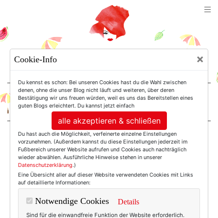
TEXTERELLA
×
Cookie-Info
SUSANNE ACKSTALLER
Du kennst es schon: Bei unseren Cookies hast du die Wahl zwischen
denen, ohne die unser Blog nicht läuft und weiteren, über deren
Bestätigung wir uns freuen würden, weil es uns das Bereitstellen eines
For Women. Not Girls.
guten Blogs erleichtert. Du kannst jetzt einfach
alle akzeptieren & schließen
Du hast auch die Möglichkeit, verfeinerte einzelne Einstellungen
Einträge mit dem
vorzunehmen. (Außerdem kannst du diese Einstellungen jederzeit im
Fußbereich unserer Website aufrufen und Cookies auch nachträglich
wieder abwählen. Ausführliche Hinweise stehen in unserer
Datenschutzerklärung
.)
Tag: Bommel
Eine Übersicht aller auf dieser Website verwendeten Cookies mit Links
auf detaillierte Informationen:
Notwendige Cookies
Details
Sind für die einwandfreie Funktion der Website erforderlich.