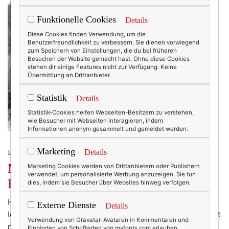
Funktionelle Cookies
Details
Diese Cookies finden Verwendung, um die
Benutzerfreundlichkeit zu verbessern. Sie dienen vorwiegend
zum Speichern von Einstellungen, die du bei früheren
Besuchen der Website gemacht hast. Ohne diese Cookies
stehen dir einige Features nicht zur Verfügung. Keine
Übermittlung an Drittanbieter.
Statistik
Details
Statistik-Cookies helfen Webseiten-Besitzern zu verstehen,
wie Besucher mit Webseiten interagieren, indem
Informationen anonym gesammelt und gemeldet werden.
Marketing
Details
BEAUTY & FASHION
Mode am Mittwoch: The Bommel.
Marketing Cookies werden von Drittanbietern oder Publishern
verwendet, um personalisierte Werbung anzuzeigen. Sie tun
Reloaded.
dies, indem sie Besucher über Websites hinweg verfolgen.
Huch. HUCH! Sind alle wach? Call me Mrs Expresso!
Externe Dienste
Details
Ich hoffe, ihr habt euch nicht verschluckt. ;-) Dezent ist
Verwendung von Gravatar-Avataren in Kommentaren und
nicht meine Stärke. Q. E. D. War es noch nie. Wird es
Einbinden von Schriftarten von myfonts.com erlauben