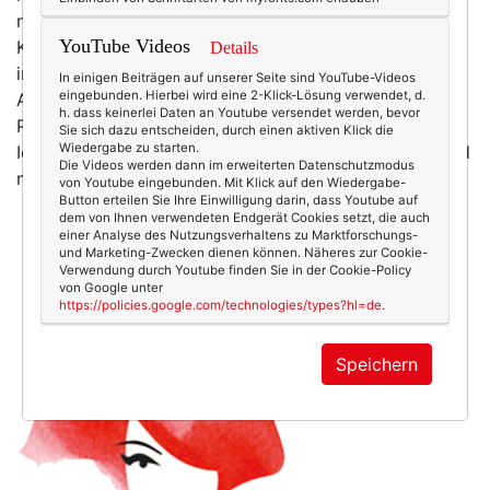
nie sein. Hoffentlich! Als Schülerin trug ich die
YouTube Videos
Klamotten meiner Tante aus den 50ern, noch bevor
Details
irgendjemand das Wort "Vintage" überhaupt kannte.
In einigen Beiträgen auf unserer Seite sind YouTube-Videos
eingebunden. Hierbei wird eine 2-Klick-Lösung verwendet, d.
Als Studentin gab ich viel viel viel zu viel Geld für ein
h. dass keinerlei Daten an Youtube versendet werden, bevor
Paar Schuhe mit silbernen Hermes-Flügeln (sic!) aus.
Sie sich dazu entscheiden, durch einen aktiven Klick die
Wiedergabe zu starten.
Ich trage Knall-Lila hemmungslos zu Knall-Orange (und
Die Videos werden dann im erweiterten Datenschutzmodus
mische noch ein…
mehr
von Youtube eingebunden. Mit Klick auf den Wiedergabe-
Button erteilen Sie Ihre Einwilligung darin, dass Youtube auf
dem von Ihnen verwendeten Endgerät Cookies setzt, die auch
einer Analyse des Nutzungsverhaltens zu Marktforschungs-
und Marketing-Zwecken dienen können. Näheres zur Cookie-
Verwendung durch Youtube finden Sie in der Cookie-Policy
von Google unter
https://policies.google.com/technologies/types?hl=de
.
Speichern