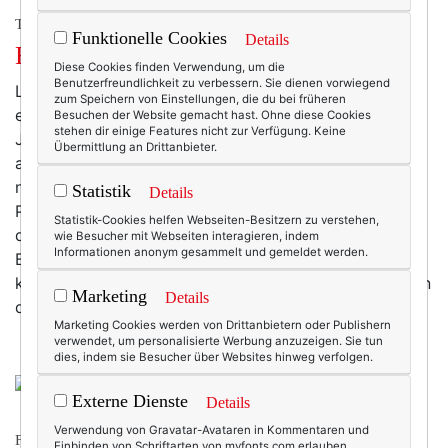
TEXTERELLA LIEBT!
Funktionelle Cookies
Details
Bequemlichkeit wird jetzt vergoldet!
Diese Cookies finden Verwendung, um die
Benutzerfreundlichkeit zu verbessern. Sie dienen vorwiegend
Liebe Birkenstocks, ich möchte mich bei euch
zum Speichern von Einstellungen, die du bei früheren
entschuldigen. Hochoffiziell. Dafür, dass ich euch
Besuchen der Website gemacht hast. Ohne diese Cookies
stehen dir einige Features nicht zur Verfügung. Keine
Jahre, nein: Jahrzehnte, höchstens zur Gartenarbeit
Übermittlung an Drittanbieter.
angezogen habe. Oder im Urlaub, wenn ich abends
noch mal schnell an den Strand wollte und schnell ein
Statistik
Details
Paar Schlappen brauchte, die auch sandig werden
Statistik-Cookies helfen Webseiten-Besitzern zu verstehen,
durften. Nicht mal zu den Zeiten, als Marc Jacobs auf
wie Besucher mit Webseiten interagieren, indem
Informationen anonym gesammelt und gemeldet werden.
Birkis stand und unbedingt ein Paar designen wollte,
konnte ich eurem Look & Feel mehr abgewinnen als ein
Marketing
Details
desinteressiertes…
mehr
Marketing Cookies werden von Drittanbietern oder Publishern
verwendet, um personalisierte Werbung anzuzeigen. Sie tun
dies, indem sie Besucher über Websites hinweg verfolgen.
Externe Dienste
Details
Verwendung von Gravatar-Avataren in Kommentaren und
FRISCH KOLUMNISIERT.
Einbinden von Schriftarten von myfonts.com erlauben