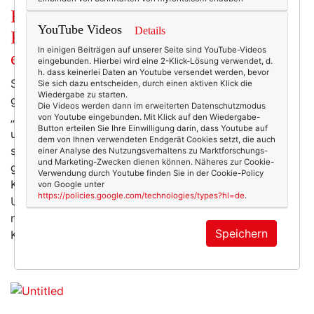
Beige Birkenstocks und politische
YouTube Videos
Details
Korrektheit. Oder: Wie viel Lachen ist
In einigen Beiträgen auf unserer Seite sind YouTube-Videos
erlaubt?
eingebunden. Hierbei wird eine 2-Klick-Lösung verwendet, d.
h. dass keinerlei Daten an Youtube versendet werden, bevor
Selbstverständlich bemühe ich mich. Wirklich. Ich
Sie sich dazu entscheiden, durch einen aktiven Klick die
Wiedergabe zu starten.
gendere, so gut ich kann, sage „Mitarbeitende“ statt
Die Videos werden dann im erweiterten Datenschutzmodus
„Mitarbeiter“. „Flüchtlinge“ sind für mich „Geflüchtete“
von Youtube eingebunden. Mit Klick auf den Wiedergabe-
Button erteilen Sie Ihre Einwilligung darin, dass Youtube auf
und „Schwarze“ heißen bei mir politisch korrekt genau
dem von Ihnen verwendeten Endgerät Cookies setzt, die auch
so: Schwarze. Im Restaurant bestelle ich (selten
einer Analyse des Nutzungsverhaltens zu Marktforschungs-
und Marketing-Zwecken dienen können. Näheres zur Cookie-
genug!) Balkan- statt Zigeuner-Schnitzel (uuups!), auf
Verwendung durch Youtube finden Sie in der Cookie-Policy
Kindergeburtstagen wurden Schaumküsse genascht.
von Google unter
https://policies.google.com/technologies/types?hl=de
.
Und wehe ein Kind sagte das N-Wort! Das ging gar
nicht! Nur „Pippi Langstrumpf“ habe ich meinen
Speichern
Kindern im Original meiner eigenen…
mehr