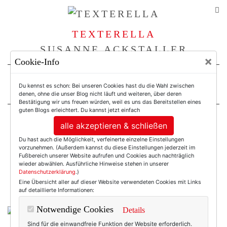
TEXTERELLA
SUSANNE ACKSTALLER
×
Cookie-Info
For Women. Not Girls.
Du kennst es schon: Bei unseren Cookies hast du die Wahl zwischen
denen, ohne die unser Blog nicht läuft und weiteren, über deren
Bestätigung wir uns freuen würden, weil es uns das Bereitstellen eines
guten Blogs erleichtert. Du kannst jetzt einfach
alle akzeptieren & schließen
Einträge mit dem
Du hast auch die Möglichkeit, verfeinerte einzelne Einstellungen
vorzunehmen. (Außerdem kannst du diese Einstellungen jederzeit im
Tag: Birkenstocks
Fußbereich unserer Website aufrufen und Cookies auch nachträglich
wieder abwählen. Ausführliche Hinweise stehen in unserer
Datenschutzerklärung
.)
Eine Übersicht aller auf dieser Website verwendeten Cookies mit Links
auf detaillierte Informationen:
Notwendige Cookies
Details
Sind für die einwandfreie Funktion der Website erforderlich.