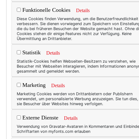
Funktionelle Cookies
Details
TEXT
Diese Cookies finden Verwendung, um die Benutzerfreundlichkeit
verbessern. Sie dienen vorwiegend zum Speichern von Einstellun
Bei
die du bei früheren Besuchen der Website gemacht hast. Ohne d
Cookies stehen dir einige Features nicht zur Verfügung. Keine
Mod
Übermittlung an Drittanbieter.
loc
Statistik
Details
Natür
Statistik-Cookies helfen Webseiten-Besitzern zu verstehen, wie
Besucher mit Webseiten interagieren, indem Informationen anon
schon
gesammelt und gemeldet werden.
Ja, m
Sonnt
Marketing
Details
Und d
Marketing Cookies werden von Drittanbietern oder Publishern
verwendet, um personalisierte Werbung anzuzeigen. Sie tun dies
es da
sie Besucher über Websites hinweg verfolgen.
verpa
meh
Externe Dienste
Details
Verwendung von Gravatar-Avataren in Kommentaren und Einbind
Schriftarten von myfonts.com erlauben