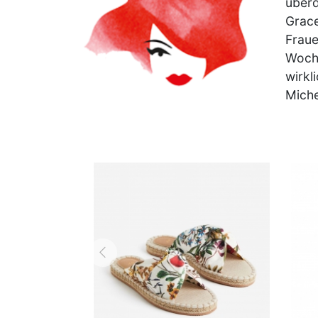
überd
Grace
Fraue
Woche
wirkl
Miche
zurück