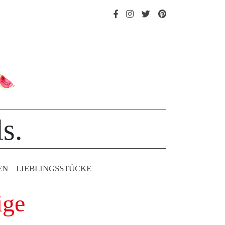
s.
EN
LIEBLINGS­STÜCKE
ige