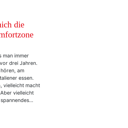
ich die
mfortzone
as man immer
vor drei Jahren.
 hören, am
aliener essen.
, vielleicht macht
Aber vielleicht
s spannendes…