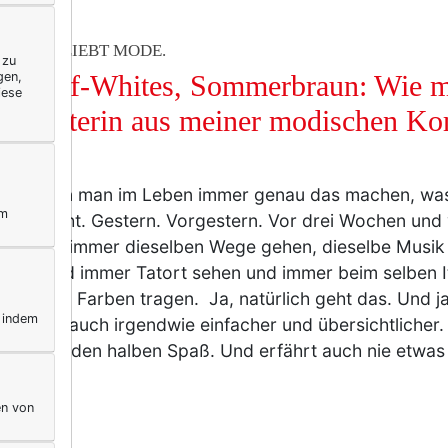
ERELLA LIEBT MODE.
 zu
gen,
ge, Off-Whites, Sommerbraun: Wie m
iese
eflüsterin aus meiner modischen Ko
kte!
lich kann man im Leben immer genau das machen, w
ym
 gemacht. Gestern. Vorgestern. Vor drei Wochen und 
an kann immer dieselben Wege gehen, dieselbe Musik
agabend immer Tatort sehen und immer beim selben It
ieselben Farben tragen. Ja, natürlich geht das. Und ja
, indem
s Leben auch irgendwie einfacher und übersichtlicher. 
sst man den halben Spaß. Und erfährt auch nie etwa
r
en von