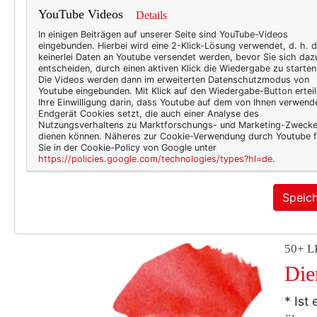
TEXT
YouTube Videos
Details
Das
In einigen Beiträgen auf unserer Seite sind YouTube-Videos
eingebunden. Hierbei wird eine 2-Klick-Lösung verwendet, d. h. 
den
keinerlei Daten an Youtube versendet werden, bevor Sie sich daz
entscheiden, durch einen aktiven Klick die Wiedergabe zu starten
Die Videos werden dann im erweiterten Datenschutzmodus von
Mit d
Youtube eingebunden. Mit Klick auf den Wiedergabe-Button erteil
kann 
Ihre Einwilligung darin, dass Youtube auf dem von Ihnen verwend
Endgerät Cookies setzt, die auch einer Analyse des
auch 
Nutzungsverhaltens zu Marktforschungs- und Marketing-Zweck
Inter
dienen können. Näheres zur Cookie-Verwendung durch Youtube f
Sie in der Cookie-Policy von Google unter
Texte
https://policies.google.com/technologies/types?hl=de
.
behau
letzt
Speic
50+ L
Die
* Ist