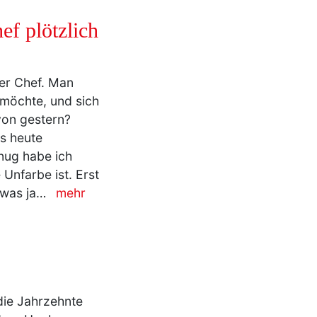
f plötzlich
ner Chef. Man
 möchte, und sich
von gestern?
es heute
enug habe ich
Unfarbe ist. Erst
(was ja…
mehr
die Jahrzehnte