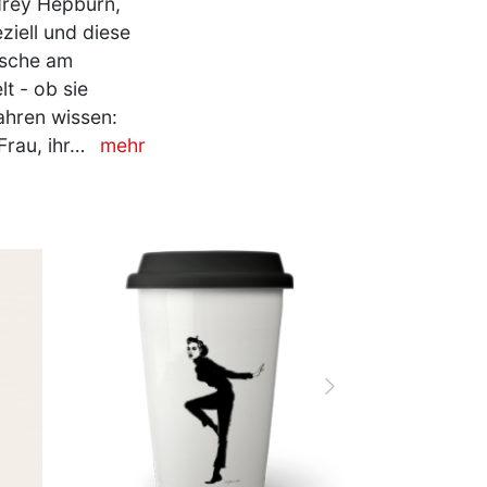
drey Hepburn,
ziell und diese
tsche am
t - ob sie
Jahren wissen:
Frau, ihr…
mehr
vor