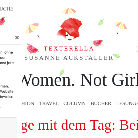
UCHE
×
TEXTERELLA
en, ohne
SUSANNE ACKSTALLER
euen
nst jetzt
or Women. Not Girl
ehmen.
 Website
Hinweise
TY & FASHION
TRAVEL
COLUMN
BÜCHER
LESUNG
f
nträge mit dem Tag: Be