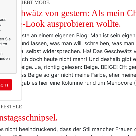
ERELLA LIEBT MODE.
 Geschwätz von gestern: Als mein Che
dass
 Beige-Look ausprobieren wollte.
u
.
as Schönste an einem eigenen Blog: Man ist sein eige
en Sie
hier tun und lassen, was man will, schreiben, was man
eten
gerne mal selbst widersprechen. Ha! Das Geschwätz 
en
essiert mich doch heute nicht mehr! Und deshalb gibt 
inden
rella in Beige. Ja, richtig gelesen: Beige. BEIGE! Oft g
ptet, dass Beige so gar nicht meine Farbe, eher meine 
e Woche gab es hier eine Kolumne rund um Menocore 
hern
IFESTYLE
nstagsschnipsel.
 es nicht beeindruckend, dass der Stil mancher Frauen 