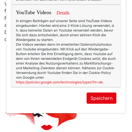
Vanille. Jetzt noch den Christbaum aufstellen - und
fertig ist die Weihnachtsgeschichte. :-) Und ist diese
YouTube Videos
Details
Flasche nicht fabelhaft nostalgisch? (Gerade lese ich
In einigen Beiträgen auf unserer Seite sind YouTube-Videos
auf der Website etwas von einem echt mediterranen
eingebunden. Hierbei wird eine 2-Klick-Lösung verwendet, d.
h. dass keinerlei Daten an Youtube versendet werden, bevor
Duft?! So ein Unsinn, das Ding riecht nach Bethlehem,
Sie sich dazu entscheiden, durch einen aktiven Klick die
definitiv. ;-))
Wiedergabe zu starten.
Die Videos werden dann im erweiterten Datenschutzmodus
von Youtube eingebunden. Mit Klick auf den Wiedergabe-
Button erteilen Sie Ihre Einwilligung darin, dass Youtube auf
dem von Ihnen verwendeten Endgerät Cookies setzt, die auch
einer Analyse des Nutzungsverhaltens zu Marktforschungs-
und Marketing-Zwecken dienen können. Näheres zur Cookie-
Verwendung durch Youtube finden Sie in der Cookie-Policy
von Google unter
https://policies.google.com/technologies/types?hl=de
.
Speichern