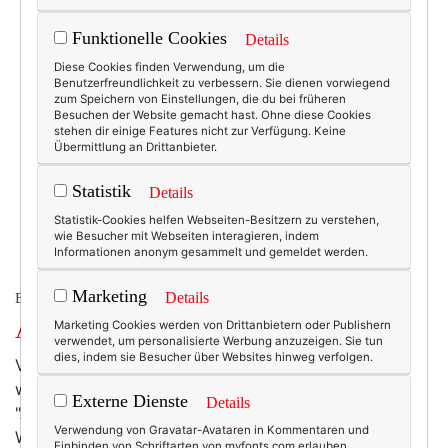
Funktionelle Cookies
Details
Diese Cookies finden Verwendung, um die
Benutzerfreundlichkeit zu verbessern. Sie dienen vorwiegend
zum Speichern von Einstellungen, die du bei früheren
Besuchen der Website gemacht hast. Ohne diese Cookies
stehen dir einige Features nicht zur Verfügung. Keine
Übermittlung an Drittanbieter.
Statistik
Details
Statistik-Cookies helfen Webseiten-Besitzern zu verstehen,
wie Besucher mit Webseiten interagieren, indem
Informationen anonym gesammelt und gemeldet werden.
Marketing
Details
BEAUTY & FASHION
Ach was, “Angel”!
Marketing Cookies werden von Drittanbietern oder Publishern
verwendet, um personalisierte Werbung anzuzeigen. Sie tun
dies, indem sie Besucher über Websites hinweg verfolgen.
Vergiss Thierry Mugler. Wenn du wirklich wissen willst,
wie Weihnachten riecht, dann versuch das hier:
Externe Dienste
Details
"Ambre" von L'Occitane. Da ist alles drin, was
Verwendung von Gravatar-Avataren in Kommentaren und
Weihnachten braucht: Myrrthe, Weihrauch, ein wenig
Einbinden von Schriftarten von myfonts.com erlauben