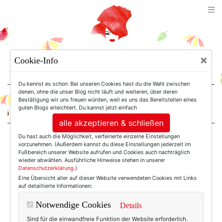
TEXTERELLA
×
Cookie-Info
SUSANNE ACKSTALLER
Du kennst es schon: Bei unseren Cookies hast du die Wahl zwischen
denen, ohne die unser Blog nicht läuft und weiteren, über deren
Bestätigung wir uns freuen würden, weil es uns das Bereitstellen eines
For Women. Not Girls.
guten Blogs erleichtert. Du kannst jetzt einfach
alle akzeptieren & schließen
Du hast auch die Möglichkeit, verfeinerte einzelne Einstellungen
Einträge mit dem
vorzunehmen. (Außerdem kannst du diese Einstellungen jederzeit im
Fußbereich unserer Website aufrufen und Cookies auch nachträglich
wieder abwählen. Ausführliche Hinweise stehen in unserer
Datenschutzerklärung
.)
Tag: Angel
Eine Übersicht aller auf dieser Website verwendeten Cookies mit Links
auf detaillierte Informationen:
Notwendige Cookies
Details
Sind für die einwandfreie Funktion der Website erforderlich.