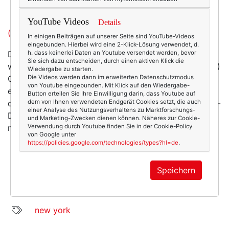
YouTube Videos
Details
(Gibt es hier bei Amazon)
In einigen Beiträgen auf unserer Seite sind YouTube-Videos
eingebunden. Hierbei wird eine 2-Klick-Lösung verwendet, d.
Die Domain zur Reise gibt es übrigens auch schon:
h. dass keinerlei Daten an Youtube versendet werden, bevor
Sie sich dazu entscheiden, durch einen aktiven Klick die
www.textandthecity.de. Man gönnt sich ja sonst nix. ;-)
Wiedergabe zu starten.
Oder soll ich euch lieber hier auf texterella alles
Die Videos werden dann im erweiterten Datenschutzmodus
von Youtube eingebunden. Mit Klick auf den Wiedergabe-
erzählen? - wenn ich vor lauter von einer Ohnmacht in
Button erteilen Sie Ihre Einwilligung darin, dass Youtube auf
die nächste fallen, New York leer kaufen (hehe!), Patio-
dem von Ihnen verwendeten Endgerät Cookies setzt, die auch
einer Analyse des Nutzungsverhaltens zu Marktforschungs-
Dining (hopefully!) und Karaokesingen (Ich üb schon
und Marketing-Zwecken dienen können. Näheres zur Cookie-
mal Dancing Queen) überhaupt dazu komme ... :-D
Verwendung durch Youtube finden Sie in der Cookie-Policy
von Google unter
https://policies.google.com/technologies/types?hl=de
.
Speichern
4179
2
Travel
06.01.2011
new york