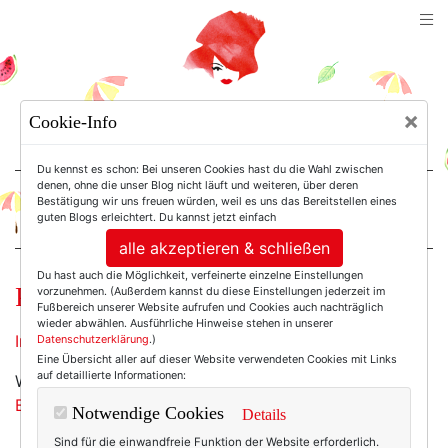
TEXTERELLA
×
Cookie-Info
SUSANNE ACKSTALLER
Du kennst es schon: Bei unseren Cookies hast du die Wahl zwischen
denen, ohne die unser Blog nicht läuft und weiteren, über deren
Bestätigung wir uns freuen würden, weil es uns das Bereitstellen eines
For Women. Not Girls.
guten Blogs erleichtert. Du kannst jetzt einfach
alle akzeptieren & schließen
Du hast auch die Möglichkeit, verfeinerte einzelne Einstellungen
Pflichtlektüre.
vorzunehmen. (Außerdem kannst du diese Einstellungen jederzeit im
Fußbereich unserer Website aufrufen und Cookies auch nachträglich
wieder abwählen. Ausführliche Hinweise stehen in unserer
In Ergänzung. :-)
Datenschutzerklärung
.)
Eine Übersicht aller auf dieser Website verwendeten Cookies mit Links
auf detaillierte Informationen:
Wat mut, dat mutt (oder wie heißt das noch mal,
Biggi
?)! Ich will schließlich nix falsch machen:
Notwendige Cookies
Details
Sind für die einwandfreie Funktion der Website erforderlich.