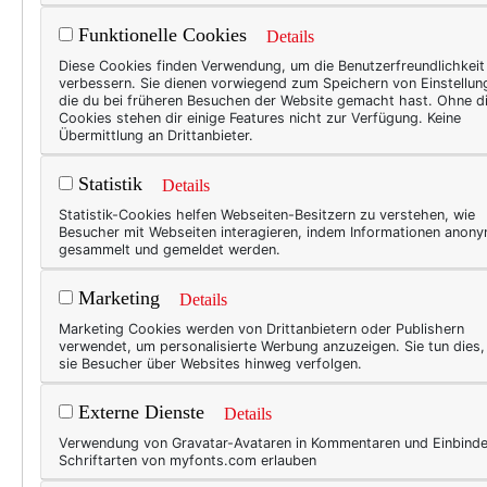
schlechthin? Lan-vin. Ihr m
Funktionelle Cookies
Details
der (für mich) noch klangvoll
Diese Cookies finden Verwendung, um die Benutzerfreundlichkeit
verbessern. Sie dienen vorwiegend zum Speichern von Einstellun
Wie also kann man Lanvin nic
die du bei früheren Besuchen der Website gemacht hast. Ohne d
Cookies stehen dir einige Features nicht zur Verfügung. Keine
ersten Haute-Couture-Häuse
Übermittlung an Drittanbieter.
später geführt von Namen wi
Statistik
gespickt.;-)), heute online a
Details
Statistik-Cookies helfen Webseiten-Besitzern zu verstehen, wie
Und dieses Buch habe ich a
Besucher mit Webseiten interagieren, indem Informationen anon
gesammelt und gemeldet werden.
Marketing
Details
Marketing Cookies werden von Drittanbietern oder Publishern
verwendet, um personalisierte Werbung anzuzeigen. Sie tun dies
sie Besucher über Websites hinweg verfolgen.
Externe Dienste
Details
Verwendung von Gravatar-Avataren in Kommentaren und Einbind
Schriftarten von myfonts.com erlauben