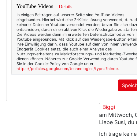
YouTube Videos
Details
In einigen Beiträgen auf unserer Seite sind YouTube-Videos
Kleider wie Blüten -
sagte ic
eingebunden. Hierbei wird eine 2-Klick-Lösung verwendet, d. h. 
keinerlei Daten an Youtube versendet werden, bevor Sie sich daz
entscheiden, durch einen aktiven Klick die Wiedergabe zu starten
Die Videos werden dann im erweiterten Datenschutzmodus von
Youtube eingebunden. Mit Klick auf den Wiedergabe-Button erteil
Ihre Einwilligung darin, dass Youtube auf dem von Ihnen verwend
5165
3
Endgerät Cookies setzt, die auch einer Analyse des
Nutzungsverhaltens zu Marktforschungs- und Marketing-Zweck
dienen können. Näheres zur Cookie-Verwendung durch Youtube f
lanvin
Sie in der Cookie-Policy von Google unter
https://policies.google.com/technologies/types?hl=de
.
Speic
3 Kommentare
Biggi
am Mittwoch, 0
Liebe Susi, du
Ich trage keine