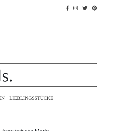
s.
EN
LIEBLINGS­STÜCKE
 - französische Mode