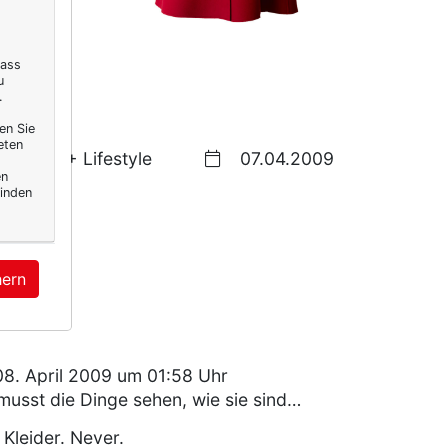
h doch
.
dass
u
.
en Sie
eten
50+ Lifestyle
07.04.2009
en
inden
hern
8. April 2009 um 01:58 Uhr
 musst die Dinge sehen, wie sie sind…
 Kleider. Never.