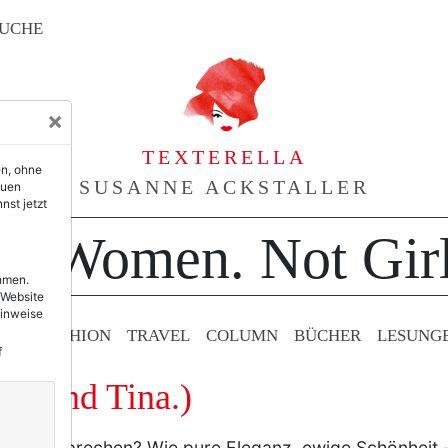
UCHE
×
TEXTERELLA
en, ohne
SUSANNE ACKSTALLER
euen
nst jetzt
or Women. Not Girl
ehmen.
 Website
Hinweise
TY & FASHION
TRAVEL
COLUMN
BÜCHER
LESUNG
f
ggi und Tina.)
ie ein Versprechen? Wie pure Eleganz, ewige Schönheit