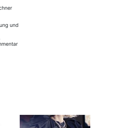
chner
rung und
,
mmentar