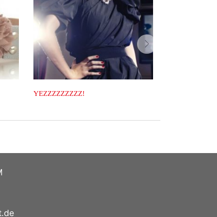
vor
Morgen, Kinder, wird’s was geben ...
Wochenend-Wow: weiße 
Tasche. Von Lanvin!
M
t.de