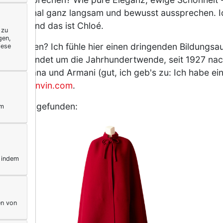
üsst das mal ganz langsam und bewusst aussprechen. 
er ist - und das ist Chloé.
 zu
gen,
ht kennen? Ich fühle hier einen dringenden Bildungsauf
iese
r, gegründet um die Jahrhundertwende, seit 1927 nach
e Montana und Armani (gut, ich geb's zu: Ich habe ein
uf
www.lanvin.com
.
uch noch gefunden:
ym
, indem
en von