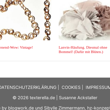
w: Noch mehr
Das Taschendesaster. Immerhin:
 Lanvin!
Lanvin macht in Liebe.
DATENSCHUTZERKLÄRUNG
|
COOKIES
|
IMPRESSU
© 2026
texterella.de
| Susanne Ackstaller
e by
blogwork.de
und
Sibylle Zimmermann, hz-konzep