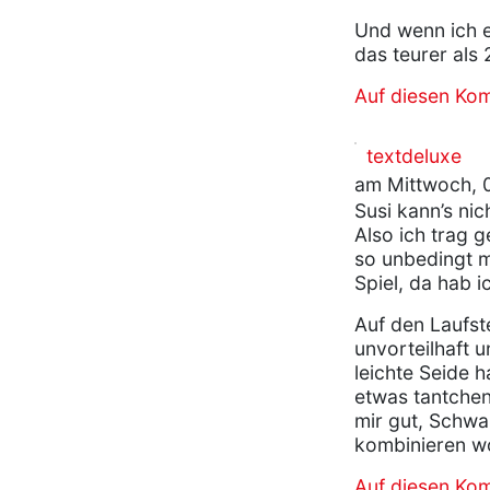
Und wenn ich es
das teurer als 
Auf diesen Ko
textdeluxe
am Mittwoch, 0
Susi kann’s nich
Also ich trag g
so unbedingt m
Spiel, da hab ic
Auf den Laufst
unvorteilhaft 
leichte Seide h
etwas tantchen
mir gut, Schwa
kombinieren wo
Auf diesen Ko