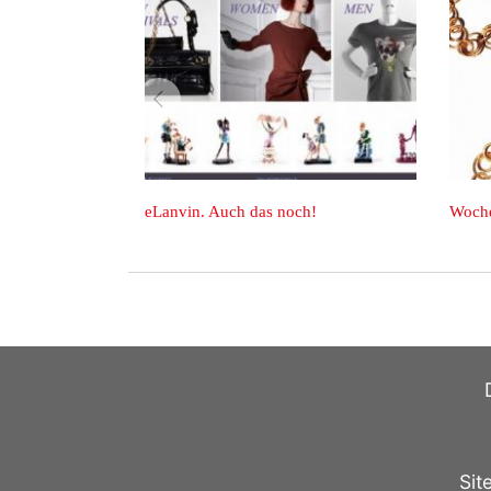
zurück
YEZZZZZZZZZ!
Wochenend-Wo
Blümchen. Von
Sit