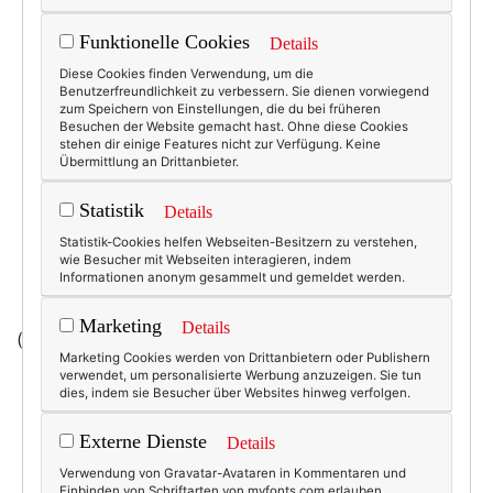
Funktionelle Cookies
Details
Diese Cookies finden Verwendung, um die
Benutzerfreundlichkeit zu verbessern. Sie dienen vorwiegend
zum Speichern von Einstellungen, die du bei früheren
Besuchen der Website gemacht hast. Ohne diese Cookies
stehen dir einige Features nicht zur Verfügung. Keine
Übermittlung an Drittanbieter.
Statistik
Details
Statistik-Cookies helfen Webseiten-Besitzern zu verstehen,
wie Besucher mit Webseiten interagieren, indem
Informationen anonym gesammelt und gemeldet werden.
Marketing
Details
(
Garland in Silber; Design: Studio Tord Boontje
)
Marketing Cookies werden von Drittanbietern oder Publishern
verwendet, um personalisierte Werbung anzuzeigen. Sie tun
dies, indem sie Besucher über Websites hinweg verfolgen.
3421
0
Externe Dienste
Details
13.03.2012
Verwendung von Gravatar-Avataren in Kommentaren und
Einbinden von Schriftarten von myfonts.com erlauben