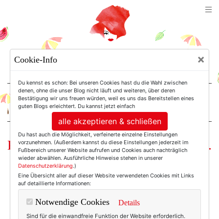
TEXTERELLA
×
Cookie-Info
SUSANNE ACKSTALLER
Du kennst es schon: Bei unseren Cookies hast du die Wahl zwischen
denen, ohne die unser Blog nicht läuft und weiteren, über deren
Bestätigung wir uns freuen würden, weil es uns das Bereitstellen eines
For Women. Not Girls.
guten Blogs erleichtert. Du kannst jetzt einfach
alle akzeptieren & schließen
Du hast auch die Möglichkeit, verfeinerte einzelne Einstellungen
Küchenlampenkunst aus dem MoMa.
vorzunehmen. (Außerdem kannst du diese Einstellungen jederzeit im
Fußbereich unserer Website aufrufen und Cookies auch nachträglich
wieder abwählen. Ausführliche Hinweise stehen in unserer
Datenschutzerklärung
.)
Eine Übersicht aller auf dieser Website verwendeten Cookies mit Links
auf detaillierte Informationen:
Notwendige Cookies
Details
Sind für die einwandfreie Funktion der Website erforderlich.