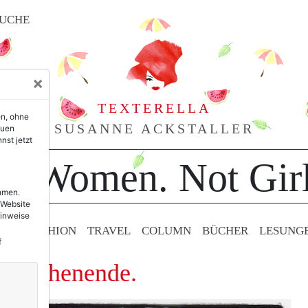
UCHE
×
TEXTERELLA
en, ohne
SUSANNE ACKSTALLER
euen
nst jetzt
or Women. Not Girl
ehmen.
 Website
Hinweise
TY & FASHION
TRAVEL
COLUMN
BÜCHER
LESUNG
f
n Wochenende.