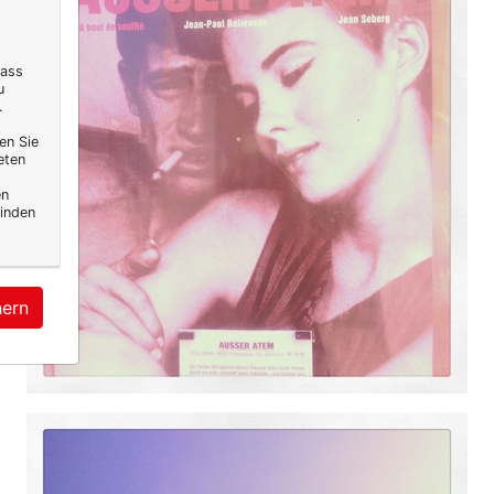
dass
u
.
en Sie
eten
en
inden
hern