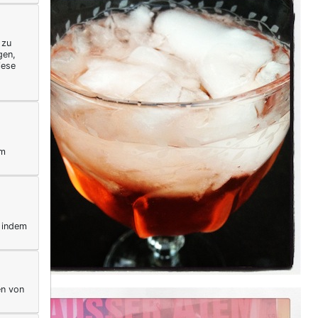
 zu
gen,
iese
ym
, indem
en von