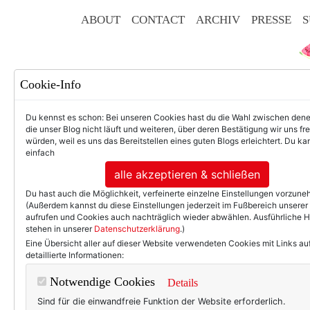
ABOUT
CONTACT
ARCHIV
PRESSE
S
Cookie-Info
Du kennst es schon: Bei unseren Cookies hast du die Wahl zwischen den
die unser Blog nicht läuft und weiteren, über deren Bestätigung wir uns fr
würden, weil es uns das Bereitstellen eines guten Blogs erleichtert. Du kan
einfach
F
alle akzeptieren & schließen
Du hast auch die Möglichkeit, verfeinerte einzelne Einstellungen vorzun
(Außerdem kannst du diese Einstellungen jederzeit im Fußbereich unserer
aufrufen und Cookies auch nachträglich wieder abwählen. Ausführliche 
stehen in unserer
Datenschutzerklärung
.)
50+ LIFESTYLE
BEAU
Eine Übersicht aller auf dieser Website verwendeten Cookies mit Links au
detaillierte Informationen:
Fünf Bilder. Ei
Notwendige Cookies
Details
Sind für die einwandfreie Funktion der Website erforderlich.