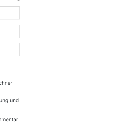
chner
rung und
,
mmentar