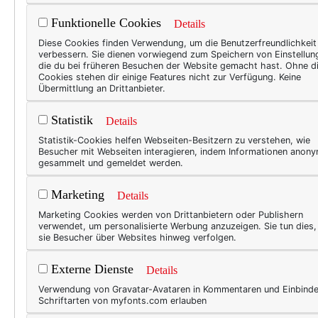
Funktionelle Cookies
Details
BEAU
Diese Cookies finden Verwendung, um die Benutzerfreundlichkeit
verbessern. Sie dienen vorwiegend zum Speichern von Einstellun
Das
die du bei früheren Besuchen der Website gemacht hast. Ohne d
Cookies stehen dir einige Features nicht zur Verfügung. Keine
Nes
Übermittlung an Drittanbieter.
Krebs
Statistik
Details
zum B
Statistik-Cookies helfen Webseiten-Besitzern zu verstehen, wie
ausfü
Besucher mit Webseiten interagieren, indem Informationen anon
gesammelt und gemeldet werden.
übers
ein P
Marketing
Details
hatte
Marketing Cookies werden von Drittanbietern oder Publishern
und a
verwendet, um personalisierte Werbung anzuzeigen. Sie tun dies
sie Besucher über Websites hinweg verfolgen.
Externe Dienste
Details
BEAU
Verwendung von Gravatar-Avataren in Kommentaren und Einbind
Wim
Schriftarten von myfonts.com erlauben