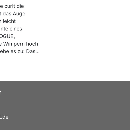
 curlt die
st das Auge
 leicht
nte eines
 VOGUE,
ie Wimpern hoch
gebe es zu: Das…
M
t.de