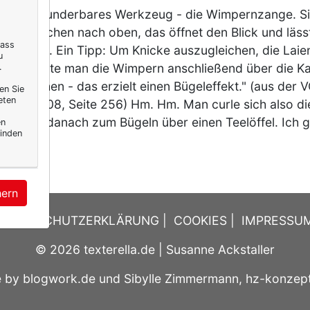
ibt ein wunderbares Werkzeug - die Wimpernzange. Sie
lnen Härchen nach oben, das öffnet den Blick und läs
dass
r wirken. Ein Tipp: Um Knicke auszugleichen, die Laien
u
eren, sollte man die Wimpern anschließend über die Ka
.
ffels ziehen - das erzielt einen Bügeleffekt." (aus der
en Sie
eten
ber 2008, Seite 256) Hm. Hm. Man curle sich also d
iehe sie danach zum Bügeln über einen Teelöffel. Ich 
en
inden
r
hern
DATENSCHUTZERKLÄRUNG
|
COOKIES
|
IMPRESSU
© 2026
texterella.de
| Susanne Ackstaller
e by
blogwork.de
und
Sibylle Zimmermann, hz-konzep