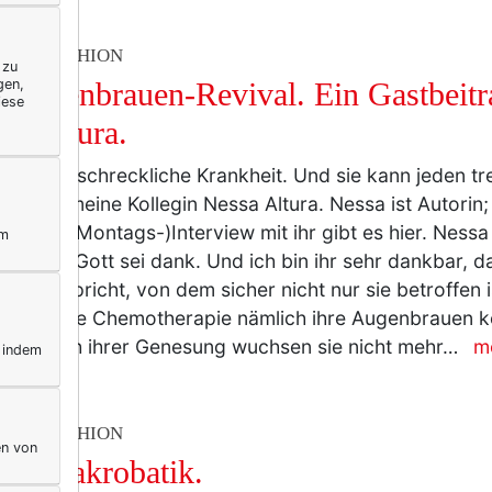
TY & FASHION
 zu
gen,
 Augenbrauen-Revival. Ein Gastbeitr
iese
sa Altura.
 ist eine schreckliche Krankheit. Und sie kann jeden tr
eispiel meine Kollegin Nessa Altura. Nessa ist Autorin;
hrliches(Montags-)Interview mit ihr gibt es hier. Ness
ym
tanden. Gott sei dank. Und ich bin ihr sehr dankbar, d
roblem spricht, von dem sicher nicht nur sie betroffen i
 durch die Chemotherapie nämlich ihre Augenbrauen k
uch nach ihrer Genesung wuchsen sie nicht mehr…
m
, indem
TY & FASHION
en von
pernakrobatik.