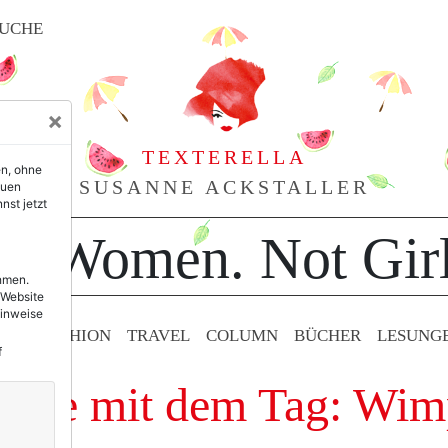
UCHE
×
TEXTERELLA
en, ohne
SUSANNE ACKSTALLER
euen
nst jetzt
or Women. Not Girl
ehmen.
 Website
Hinweise
TY & FASHION
TRAVEL
COLUMN
BÜCHER
LESUNG
f
träge mit dem Tag: Wim