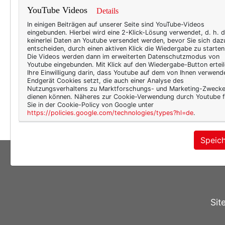
"Es g
YouTube Videos
Details
einze
In einigen Beiträgen auf unserer Seite sind YouTube-Videos
eingebunden. Hierbei wird eine 2-Klick-Lösung verwendet, d. h. 
größe
keinerlei Daten an Youtube versendet werden, bevor Sie sich daz
passi
entscheiden, durch einen aktiven Klick die Wiedergabe zu starten
Die Videos werden dann im erweiterten Datenschutzmodus von
Teelö
Youtube eingebunden. Mit Klick auf den Wiedergabe-Button erteil
Ihre Einwilligung darin, dass Youtube auf dem von Ihnen verwend
Dezem
Endgerät Cookies setzt, die auch einer Analyse des
und z
Nutzungsverhaltens zu Marktforschungs- und Marketing-Zweck
dienen können. Näheres zur Cookie-Verwendung durch Youtube f
meh
Sie in der Cookie-Policy von Google unter
https://policies.google.com/technologies/types?hl=de
.
Speic
Sit