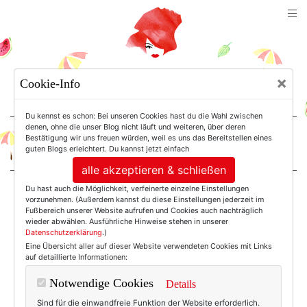
TEXTERELLA
×
Cookie-Info
SUSANNE ACKSTALLER
Du kennst es schon: Bei unseren Cookies hast du die Wahl zwischen
denen, ohne die unser Blog nicht läuft und weiteren, über deren
Bestätigung wir uns freuen würden, weil es uns das Bereitstellen eines
For Women. Not Girls.
guten Blogs erleichtert. Du kannst jetzt einfach
alle akzeptieren & schließen
Du hast auch die Möglichkeit, verfeinerte einzelne Einstellungen
Einträge mit dem
vorzunehmen. (Außerdem kannst du diese Einstellungen jederzeit im
Fußbereich unserer Website aufrufen und Cookies auch nachträglich
wieder abwählen. Ausführliche Hinweise stehen in unserer
Datenschutzerklärung
.)
Tag: Ulrike Zecher
Eine Übersicht aller auf dieser Website verwendeten Cookies mit Links
auf detaillierte Informationen:
Notwendige Cookies
Details
Sind für die einwandfreie Funktion der Website erforderlich.