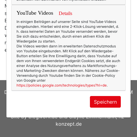
Montagsinterviews sind ein wahrer Fundus für ein
YouTube Videos
solches Buch. Aktuelles Beispiel:
Ulrike Zecher.
Details
Eigentlich wollte sie aus Liebe zu Goethe
In einigen Beiträgen auf unserer Seite sind YouTube-Videos
eingebunden. Hierbei wird eine 2-Klick-Lösung verwendet, d.
Deutschlehrerin werden. Dafür gab es damals aber zu
h. dass keinerlei Daten an Youtube versendet werden, bevor
wenig Stellen. Oder Gymnastiklehrerin. Dafür fehlte ihr
Sie sich dazu entscheiden, durch einen aktiven Klick die
Wiedergabe zu starten.
mit Anfang 20 aber der Mut. Sodass sie dann erstmal
Die Videos werden dann im erweiterten Datenschutzmodus
eine Ausbildung zur Industriekauffrau absolvierte…
von Youtube eingebunden. Mit Klick auf den Wiedergabe-
Button erteilen Sie Ihre Einwilligung darin, dass Youtube auf
mehr
dem von Ihnen verwendeten Endgerät Cookies setzt, die auch
einer Analyse des Nutzungsverhaltens zu Marktforschungs-
und Marketing-Zwecken dienen können. Näheres zur Cookie-
Verwendung durch Youtube finden Sie in der Cookie-Policy
von Google unter
https://policies.google.com/technologies/types?hl=de
.
DATENSCHUTZERKLÄRUNG
|
COOKIES
|
IMPRESSUM
Speichern
© 2026
texterella.de
| Susanne Ackstaller
Site by
blogwork.de
und
Sibylle Zimmermann, hz-
konzept.de