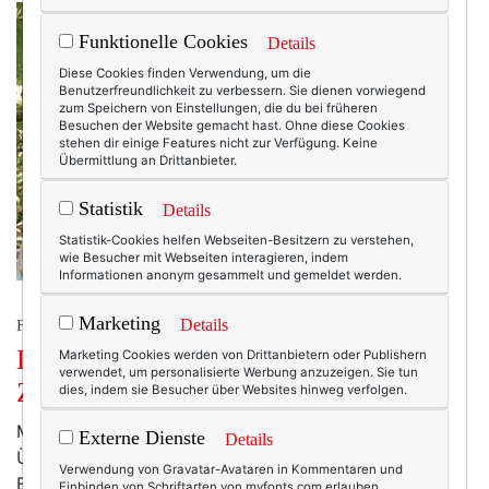
Funktionelle Cookies
Details
Diese Cookies finden Verwendung, um die
Benutzerfreundlichkeit zu verbessern. Sie dienen vorwiegend
zum Speichern von Einstellungen, die du bei früheren
Besuchen der Website gemacht hast. Ohne diese Cookies
stehen dir einige Features nicht zur Verfügung. Keine
Übermittlung an Drittanbieter.
Statistik
Details
Statistik-Cookies helfen Webseiten-Besitzern zu verstehen,
wie Besucher mit Webseiten interagieren, indem
Informationen anonym gesammelt und gemeldet werden.
Marketing
Details
FRAUEN AB 50.
Das Montagsinterview mit Ulrike
Marketing Cookies werden von Drittanbietern oder Publishern
verwendet, um personalisierte Werbung anzuzeigen. Sie tun
Zecher.
dies, indem sie Besucher über Websites hinweg verfolgen.
Manchmal denke ich, ich sollte ein Buch schreiben.
Externe Dienste
Details
Über Lebenswege. Irrungen und Wirrungen. Und das
Verwendung von Gravatar-Avataren in Kommentaren und
Erreichen von ganz persönlichen Zielen. Die
Einbinden von Schriftarten von myfonts.com erlauben