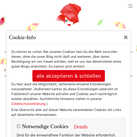
TEXTERELLA
×
Cookie-Info
SUSANNE ACKSTALLER
Du kennst es schon: Bei unseren Cookies hast du die Wahl zwischen
denen, ohne die unser Blog nicht läuft und weiteren, über deren
Bestätigung wir uns freuen würden, weil es uns das Bereitstellen eines
For Women. Not Girls.
guten Blogs erleichtert. Du kannst jetzt einfach
alle akzeptieren & schließen
Du hast auch die Möglichkeit, verfeinerte einzelne Einstellungen
Einträge mit dem
vorzunehmen. (Außerdem kannst du diese Einstellungen jederzeit im
Fußbereich unserer Website aufrufen und Cookies auch nachträglich
wieder abwählen. Ausführliche Hinweise stehen in unserer
Datenschutzerklärung
.)
Tag: Trainerin
Eine Übersicht aller auf dieser Website verwendeten Cookies mit Links
auf detaillierte Informationen:
Notwendige Cookies
Details
Sind für die einwandfreie Funktion der Website erforderlich.