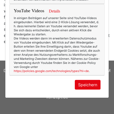
ist nicht nur ihr einprägsamer Slogan. Es ist auch das,
YouTube Videos
was Bettina ausstrahlt und ausmacht! In ihrer Nähe
Details
fühlt man sich automatisch ein bisschen besser, toller,
In einigen Beiträgen auf unserer Seite sind YouTube-Videos
eingebunden. Hierbei wird eine 2-Klick-Lösung verwendet, d.
außerordentlicher - und selbstbewusster. Dass sie
h. dass keinerlei Daten an Youtube versendet werden, bevor
selbst sehr früh Selbstbewusstsein entwickelte (und
Sie sich dazu entscheiden, durch einen aktiven Klick die
Wiedergabe zu starten.
entwickeln musste), lag sicher auch daran, dass sie mit
Die Videos werden dann im erweiterten Datenschutzmodus
einer Größe von…
mehr
von Youtube eingebunden. Mit Klick auf den Wiedergabe-
Button erteilen Sie Ihre Einwilligung darin, dass Youtube auf
dem von Ihnen verwendeten Endgerät Cookies setzt, die auch
einer Analyse des Nutzungsverhaltens zu Marktforschungs-
und Marketing-Zwecken dienen können. Näheres zur Cookie-
Verwendung durch Youtube finden Sie in der Cookie-Policy
von Google unter
DATENSCHUTZERKLÄRUNG
|
COOKIES
|
IMPRESSUM
https://policies.google.com/technologies/types?hl=de
.
© 2026
texterella.de
| Susanne Ackstaller
Speichern
Site by
blogwork.de
und
Sibylle Zimmermann, hz-
konzept.de