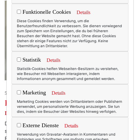
Funktionelle Cookies
Details
Diese Cookies finden Verwendung, um die
Benutzerfreundlichkeit zu verbessern. Sie dienen vorwiegend
zum Speichern von Einstellungen, die du bei früheren
Besuchen der Website gemacht hast. Ohne diese Cookies
stehen dir einige Features nicht zur Verfügung. Keine
Übermittlung an Drittanbieter.
Statistik
Details
Statistik-Cookies helfen Webseiten-Besitzern zu verstehen,
wie Besucher mit Webseiten interagieren, indem
Informationen anonym gesammelt und gemeldet werden.
Marketing
Details
50+ LIFESTYLE
Frauen ab 40: Das Montagsinterview
Marketing Cookies werden von Drittanbietern oder Publishern
verwendet, um personalisierte Werbung anzuzeigen. Sie tun
mit Bettina Stackelberg.
dies, indem sie Besucher über Websites hinweg verfolgen.
Das erste, das einem an Bettina Stackelberg auffällt,
Externe Dienste
Details
sind ihre strahlend blauen Augen - und ihre
Verwendung von Gravatar-Avataren in Kommentaren und
Begeisterungsfähigkeit. "Frau fürs Selbstbewusstsein"
Einbinden von Schriftarten von myfonts.com erlauben