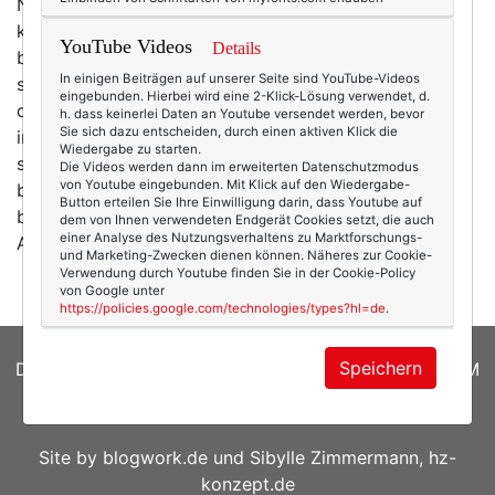
Noch bevor ich
Maria Al-Mana
persönlich
kennenlernte, wusste ich, dass sie besonders ist. Ein
YouTube Videos
Details
bisschen auffällig. Anders, im besten Sinne. Ihre Art zu
In einigen Beiträgen auf unserer Seite sind YouTube-Videos
schreiben, das „Fabulierende“ in ihren Mails, sprachen
eingebunden. Hierbei wird eine 2-Klick-Lösung verwendet, d.
da eine sehr deutliche Sprache. Als ich dann
h. dass keinerlei Daten an Youtube versendet werden, bevor
Sie sich dazu entscheiden, durch einen aktiven Klick die
irgendwann ein erstes Foto von ihr sah und sie dann
Wiedergabe zu starten.
später auch persönlich kennenlernte, war ich kein
Die Videos werden dann im erweiterten Datenschutzmodus
von Youtube eingebunden. Mit Klick auf den Wiedergabe-
bisschen überrascht. Ja, das war Maria. Bunt. Ein
Button erteilen Sie Ihre Einwilligung darin, dass Youtube auf
bisschen exzentrisch. Sehr genial. Ebenso bunt wie ihr
dem von Ihnen verwendeten Endgerät Cookies setzt, die auch
einer Analyse des Nutzungsverhaltens zu Marktforschungs-
Auftritt ist ihr ganzes Leben.…
mehr
und Marketing-Zwecken dienen können. Näheres zur Cookie-
Verwendung durch Youtube finden Sie in der Cookie-Policy
von Google unter
https://policies.google.com/technologies/types?hl=de
.
Speichern
DATENSCHUTZERKLÄRUNG
|
COOKIES
|
IMPRESSUM
© 2026
texterella.de
| Susanne Ackstaller
Site by
blogwork.de
und
Sibylle Zimmermann, hz-
konzept.de