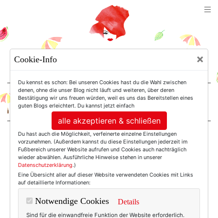
TEXTERELLA
×
Cookie-Info
SUSANNE ACKSTALLER
Du kennst es schon: Bei unseren Cookies hast du die Wahl zwischen
denen, ohne die unser Blog nicht läuft und weiteren, über deren
Bestätigung wir uns freuen würden, weil es uns das Bereitstellen eines
For Women. Not Girls.
guten Blogs erleichtert. Du kannst jetzt einfach
alle akzeptieren & schließen
Du hast auch die Möglichkeit, verfeinerte einzelne Einstellungen
Einträge mit dem
vorzunehmen. (Außerdem kannst du diese Einstellungen jederzeit im
Fußbereich unserer Website aufrufen und Cookies auch nachträglich
wieder abwählen. Ausführliche Hinweise stehen in unserer
Datenschutzerklärung
.)
Tag:
Eine Übersicht aller auf dieser Website verwendeten Cookies mit Links
auf detaillierte Informationen:
Texthandwerkerin
Notwendige Cookies
Details
Sind für die einwandfreie Funktion der Website erforderlich.