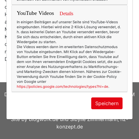
die kleine Bucht gebracht hat, in der das Wasser den
YouTube Videos
Details
Himmel so türkis widerspiegelt, dass man sich fühlt,
als wäre man gerade in der Bounty-Werbung gelandet.
In einigen Beiträgen auf unserer Seite sind YouTube-Videos
eingebunden. Hierbei wird eine 2-Klick-Lösung verwendet, d.
Meine Füße stecken in Taucherschlappen, auf dem
h. dass keinerlei Daten an Youtube versendet werden, bevor
Kopf trage ich die Taucherbrille mit Schnorchel und
Sie sich dazu entscheiden, durch einen aktiven Klick die
Wiedergabe zu starten.
das Pazifikwasser ist einen winzigen Moment entfernt,
Die Videos werden dann im erweiterten Datenschutzmodus
nur das Herabgleiten vom rauen Gummibootrand.
von Youtube eingebunden. Mit Klick auf den Wiedergabe-
Button erteilen Sie Ihre Einwilligung darin, dass Youtube auf
Doch so sehr das Wasser lockt und…
mehr
dem von Ihnen verwendeten Endgerät Cookies setzt, die auch
einer Analyse des Nutzungsverhaltens zu Marktforschungs-
und Marketing-Zwecken dienen können. Näheres zur Cookie-
Verwendung durch Youtube finden Sie in der Cookie-Policy
von Google unter
https://policies.google.com/technologies/types?hl=de
.
DATENSCHUTZERKLÄRUNG
|
COOKIES
|
IMPRESSUM
Speichern
© 2026
texterella.de
| Susanne Ackstaller
Site by
blogwork.de
und
Sibylle Zimmermann, hz-
konzept.de