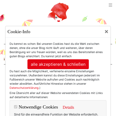
TEXTERELLA
×
Cookie-Info
SUSANNE ACKSTALLER
Du kennst es schon: Bei unseren Cookies hast du die Wahl zwischen
denen, ohne die unser Blog nicht läuft und weiteren, über deren
Bestätigung wir uns freuen würden, weil es uns das Bereitstellen eines
For Women. Not Girls.
guten Blogs erleichtert. Du kannst jetzt einfach
alle akzeptieren & schließen
Du hast auch die Möglichkeit, verfeinerte einzelne Einstellungen
Einträge mit dem
vorzunehmen. (Außerdem kannst du diese Einstellungen jederzeit im
Fußbereich unserer Website aufrufen und Cookies auch nachträglich
wieder abwählen. Ausführliche Hinweise stehen in unserer
Datenschutzerklärung
.)
Tag:
Eine Übersicht aller auf dieser Website verwendeten Cookies mit Links
auf detaillierte Informationen:
Texterellainecuador
Notwendige Cookies
Details
Sind für die einwandfreie Funktion der Website erforderlich.