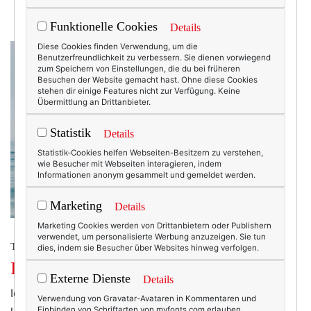
Funktionelle Cookies
Details
Diese Cookies finden Verwendung, um die
Benutzerfreundlichkeit zu verbessern. Sie dienen vorwiegend
zum Speichern von Einstellungen, die du bei früheren
Besuchen der Website gemacht hast. Ohne diese Cookies
stehen dir einige Features nicht zur Verfügung. Keine
Übermittlung an Drittanbieter.
Statistik
Details
Statistik-Cookies helfen Webseiten-Besitzern zu verstehen,
wie Besucher mit Webseiten interagieren, indem
Informationen anonym gesammelt und gemeldet werden.
Marketing
Details
Marketing Cookies werden von Drittanbietern oder Publishern
verwendet, um personalisierte Werbung anzuzeigen. Sie tun
TEXTERELLA IN ECUADOR
dies, indem sie Besucher über Websites hinweg verfolgen.
Into the blue.
Externe Dienste
Details
Ich sitze auf dem Rand des Schlauchbootes, das mich
Verwendung von Gravatar-Avataren in Kommentaren und
und ein halbes Dutzend Mitreisende von der Yacht in
Einbinden von Schriftarten von myfonts.com erlauben