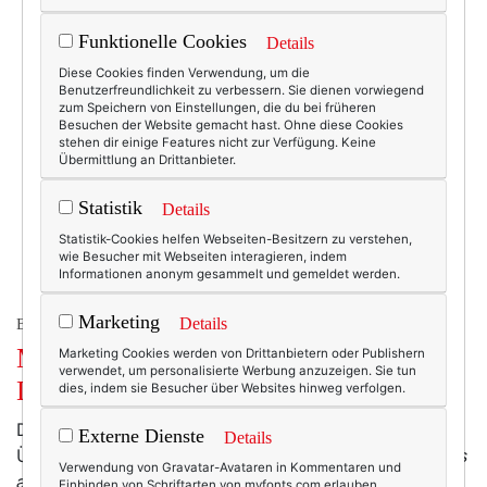
Funktionelle Cookies
Details
Diese Cookies finden Verwendung, um die
Benutzerfreundlichkeit zu verbessern. Sie dienen vorwiegend
zum Speichern von Einstellungen, die du bei früheren
Besuchen der Website gemacht hast. Ohne diese Cookies
stehen dir einige Features nicht zur Verfügung. Keine
Übermittlung an Drittanbieter.
Statistik
Details
Statistik-Cookies helfen Webseiten-Besitzern zu verstehen,
wie Besucher mit Webseiten interagieren, indem
Informationen anonym gesammelt und gemeldet werden.
Marketing
Details
BEAUTY & FASHION
Mode am Mittwoch: Schöner baden.
Marketing Cookies werden von Drittanbietern oder Publishern
verwendet, um personalisierte Werbung anzuzeigen. Sie tun
Die Günstig-Variante.
dies, indem sie Besucher über Websites hinweg verfolgen.
Die Welt ist voller Klamotten. Die Interwelt auch.
Externe Dienste
Details
Überall schreien sie:
Hallo! Hier, hier sind wir! Guck uns
Verwendung von Gravatar-Avataren in Kommentaren und
an. Nimm uns mit. Kauf uns.
Nein, es herrscht wahrlich
Einbinden von Schriftarten von myfonts.com erlauben