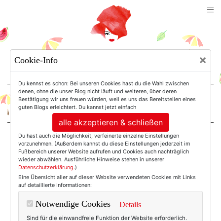
TEXTERELLA
×
Cookie-Info
SUSANNE ACKSTALLER
Du kennst es schon: Bei unseren Cookies hast du die Wahl zwischen
denen, ohne die unser Blog nicht läuft und weiteren, über deren
Bestätigung wir uns freuen würden, weil es uns das Bereitstellen eines
For Women. Not Girls.
guten Blogs erleichtert. Du kannst jetzt einfach
alle akzeptieren & schließen
Du hast auch die Möglichkeit, verfeinerte einzelne Einstellungen
Einträge mit dem
vorzunehmen. (Außerdem kannst du diese Einstellungen jederzeit im
Fußbereich unserer Website aufrufen und Cookies auch nachträglich
wieder abwählen. Ausführliche Hinweise stehen in unserer
Datenschutzerklärung
.)
Tag: Tankini
Eine Übersicht aller auf dieser Website verwendeten Cookies mit Links
auf detaillierte Informationen:
Notwendige Cookies
Details
Sind für die einwandfreie Funktion der Website erforderlich.