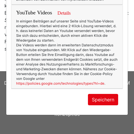
kein Mangel an Anziehzeugs. Eine Ausnahme:
YouTube Videos
Badesachen – für die Dame mit „etwas mehr“. Ergänze:
Details
Schöne
Badesachen. Keine Oma-Panzer, wie man sie
In einigen Beiträgen auf unserer Seite sind YouTube-Videos
eingebunden. Hierbei wird eine 2-Klick-Lösung verwendet, d.
manchmal im Hallenbad an älteren Damen
h. dass keinerlei Daten an Youtube versendet werden, bevor
vorbeischwimmen sieht. Aber eben auch keine dünnen
Sie sich dazu entscheiden, durch einen aktiven Klick die
Wiedergabe zu starten.
Fähnchen, die nichts von dem „Halt“ bieten, den man
Die Videos werden dann im erweiterten Datenschutzmodus
sich als Sizeplus-Frau zumeist wünscht. Und…
mehr
von Youtube eingebunden. Mit Klick auf den Wiedergabe-
Button erteilen Sie Ihre Einwilligung darin, dass Youtube auf
dem von Ihnen verwendeten Endgerät Cookies setzt, die auch
einer Analyse des Nutzungsverhaltens zu Marktforschungs-
und Marketing-Zwecken dienen können. Näheres zur Cookie-
Verwendung durch Youtube finden Sie in der Cookie-Policy
von Google unter
DATENSCHUTZERKLÄRUNG
|
COOKIES
|
IMPRESSUM
https://policies.google.com/technologies/types?hl=de
.
© 2026
texterella.de
| Susanne Ackstaller
Speichern
Site by
blogwork.de
und
Sibylle Zimmermann, hz-
konzept.de