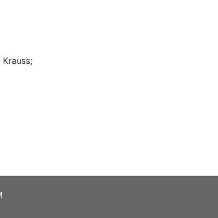
e Krauss;
M