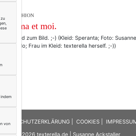
TY & FASHION
 zu
gen,
omama et moi.
iese
 Das Kleid zum Bild. ;-) (Kleid: Speranta; Foto: Susann
ck: TeNo; Frau im Kleid: texterella herself. ;-))
ym
, indem
DATENSCHUTZERKLÄRUNG
|
COOKIES
|
IMPRESSU
en von
© 2026
texterella.de
| Susanne Ackstaller