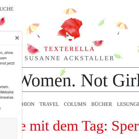
UCHE
×
TEXTERELLA
en, ohne
SUSANNE ACKSTALLER
euen
nst jetzt
or Women. Not Girl
ehmen.
 Website
Hinweise
TY & FASHION
TRAVEL
COLUMN
BÜCHER
LESUNG
f
träge mit dem Tag: Sper