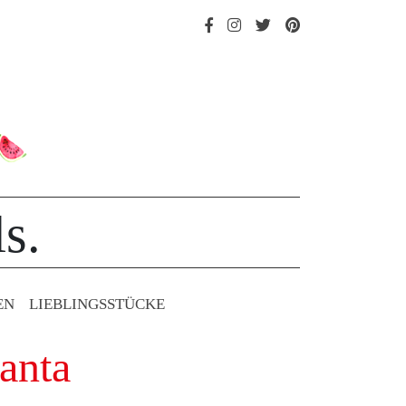
s.
EN
LIEBLINGS­STÜCKE
anta