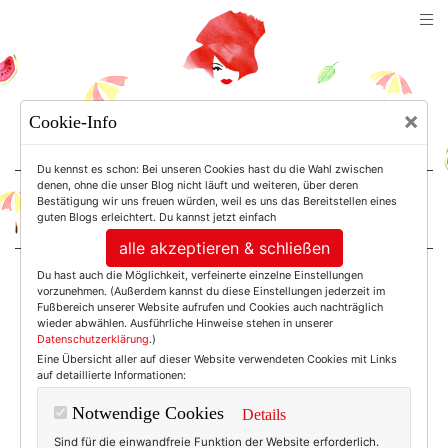
TEXTERELLA
×
Cookie-Info
SUSANNE ACKSTALLER
Du kennst es schon: Bei unseren Cookies hast du die Wahl zwischen
denen, ohne die unser Blog nicht läuft und weiteren, über deren
Bestätigung wir uns freuen würden, weil es uns das Bereitstellen eines
For Women. Not Girls.
guten Blogs erleichtert. Du kannst jetzt einfach
alle akzeptieren & schließen
Du hast auch die Möglichkeit, verfeinerte einzelne Einstellungen
Einträge mit dem
vorzunehmen. (Außerdem kannst du diese Einstellungen jederzeit im
Fußbereich unserer Website aufrufen und Cookies auch nachträglich
wieder abwählen. Ausführliche Hinweise stehen in unserer
Datenschutzerklärung
.)
Tag:
Eine Übersicht aller auf dieser Website verwendeten Cookies mit Links
auf detaillierte Informationen:
Sommerkollektion
Notwendige Cookies
Details
Sind für die einwandfreie Funktion der Website erforderlich.