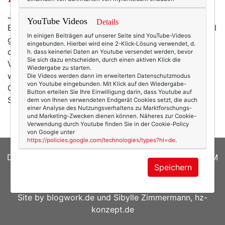
Ja, es ist wahr: Dieser Winter nimmt und nimmt kein
YouTube Videos
Details
Ende. Wer sich nun mittlerweile so sehr an seine Stiefel
In einigen Beiträgen auf unserer Seite sind YouTube-Videos
gewöhnt hat, dass er auch im Sommer unmöglich
eingebunden. Hierbei wird eine 2-Klick-Lösung verwendet, d.
darauf verzichten kann - nun, für den hat Chanel was.
h. dass keinerlei Daten an Youtube versendet werden, bevor
Sie sich dazu entscheiden, durch einen aktiven Klick die
Voilà - le Sommerstiefel: Gefunden hier, in einer
Wiedergabe zu starten.
wahren Wunderwelt an Schuhen. Dazu bei geeigneter
Die Videos werden dann im erweiterten Datenschutzmodus
von Youtube eingebunden. Mit Klick auf den Wiedergabe-
Gelegenheit mehr. Und höheren Temperaturen. (Foto:
Button erteilen Sie Ihre Einwilligung darin, dass Youtube auf
Screenshot von www.chanel.com)
dem von Ihnen verwendeten Endgerät Cookies setzt, die auch
einer Analyse des Nutzungsverhaltens zu Marktforschungs-
und Marketing-Zwecken dienen können. Näheres zur Cookie-
Verwendung durch Youtube finden Sie in der Cookie-Policy
von Google unter
https://policies.google.com/technologies/types?hl=de
.
DATENSCHUTZERKLÄRUNG
|
COOKIES
|
IMPRESSUM
Speichern
© 2026
texterella.de
| Susanne Ackstaller
Site by
blogwork.de
und
Sibylle Zimmermann, hz-
konzept.de