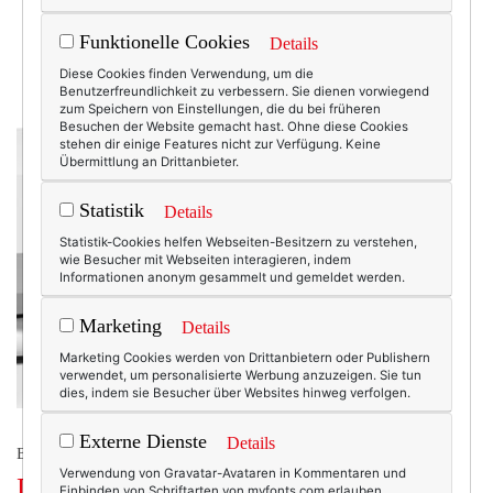
2010
Funktionelle Cookies
Details
Diese Cookies finden Verwendung, um die
Benutzerfreundlichkeit zu verbessern. Sie dienen vorwiegend
zum Speichern von Einstellungen, die du bei früheren
Besuchen der Website gemacht hast. Ohne diese Cookies
stehen dir einige Features nicht zur Verfügung. Keine
Übermittlung an Drittanbieter.
Statistik
Details
Statistik-Cookies helfen Webseiten-Besitzern zu verstehen,
wie Besucher mit Webseiten interagieren, indem
Informationen anonym gesammelt und gemeldet werden.
Marketing
Details
Marketing Cookies werden von Drittanbietern oder Publishern
verwendet, um personalisierte Werbung anzuzeigen. Sie tun
dies, indem sie Besucher über Websites hinweg verfolgen.
Externe Dienste
Details
BEAUTY & FASHION
Verwendung von Gravatar-Avataren in Kommentaren und
Der Chanel’sche Sommerstiefel.
Einbinden von Schriftarten von myfonts.com erlauben