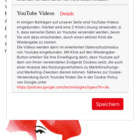
viel Frühlingsgrün passt einfach in keine Großstadt!
YouTube Videos
Man stelle sich das Täschchen an der Münchner
Details
Arztgattin auf der Maximiliansstraße vor, wie es von
In einigen Beiträgen auf unserer Seite sind YouTube-Videos
eingebunden. Hierbei wird eine 2-Klick-Lösung verwendet, d.
Porsche-Abgasen eingenebelt wird. Schrecklich. Nein,
h. dass keinerlei Daten an Youtube versendet werden, bevor
auch Taschen haben ein schönes Leben verdient. Und
Sie sich dazu entscheiden, durch einen aktiven Klick die
Wiedergabe zu starten.
schöne Taschen umso mehr! Und so habe ich sie
Die Videos werden dann im erweiterten Datenschutzmodus
heimgeholt, zu Geichgesinnten,…
mehr
von Youtube eingebunden. Mit Klick auf den Wiedergabe-
Button erteilen Sie Ihre Einwilligung darin, dass Youtube auf
dem von Ihnen verwendeten Endgerät Cookies setzt, die auch
einer Analyse des Nutzungsverhaltens zu Marktforschungs-
und Marketing-Zwecken dienen können. Näheres zur Cookie-
Verwendung durch Youtube finden Sie in der Cookie-Policy
von Google unter
https://policies.google.com/technologies/types?hl=de
.
Speichern