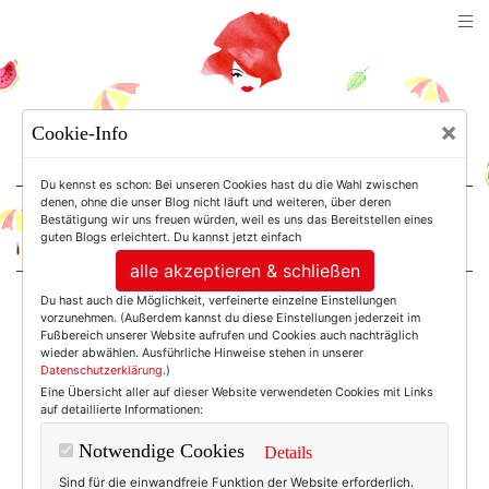
TEXTERELLA
×
Cookie-Info
SUSANNE ACKSTALLER
Du kennst es schon: Bei unseren Cookies hast du die Wahl zwischen
denen, ohne die unser Blog nicht läuft und weiteren, über deren
Bestätigung wir uns freuen würden, weil es uns das Bereitstellen eines
For Women. Not Girls.
guten Blogs erleichtert. Du kannst jetzt einfach
alle akzeptieren & schließen
Du hast auch die Möglichkeit, verfeinerte einzelne Einstellungen
Einträge mit dem
vorzunehmen. (Außerdem kannst du diese Einstellungen jederzeit im
Fußbereich unserer Website aufrufen und Cookies auch nachträglich
wieder abwählen. Ausführliche Hinweise stehen in unserer
Datenschutzerklärung
.)
Tag: Shopper
Eine Übersicht aller auf dieser Website verwendeten Cookies mit Links
auf detaillierte Informationen:
Notwendige Cookies
Details
Sind für die einwandfreie Funktion der Website erforderlich.