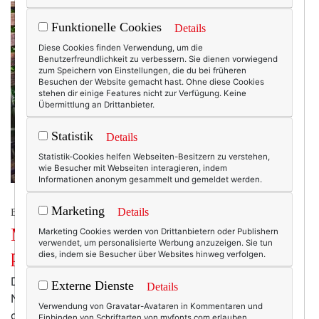
Funktionelle Cookies
Details
Diese Cookies finden Verwendung, um die
Benutzerfreundlichkeit zu verbessern. Sie dienen vorwiegend
zum Speichern von Einstellungen, die du bei früheren
Besuchen der Website gemacht hast. Ohne diese Cookies
stehen dir einige Features nicht zur Verfügung. Keine
Übermittlung an Drittanbieter.
Statistik
Details
Statistik-Cookies helfen Webseiten-Besitzern zu verstehen,
wie Besucher mit Webseiten interagieren, indem
Informationen anonym gesammelt und gemeldet werden.
Marketing
Details
BEAUTY & FASHION
Mode am Mittwoch: Wie ich mal aus
Marketing Cookies werden von Drittanbietern oder Publishern
verwendet, um personalisierte Werbung anzuzeigen. Sie tun
purem Altruismus eine Tasche kaufte!
dies, indem sie Besucher über Websites hinweg verfolgen.
Das hat man also von einmal München und zurück:
Externe Dienste
Details
Nicht, dass ich sie bräuchte. Nicht, dass ich nicht
Verwendung von Gravatar-Avataren in Kommentaren und
genug Taschen hätte. Aber ich musste sie retten! So
Einbinden von Schriftarten von myfonts.com erlauben