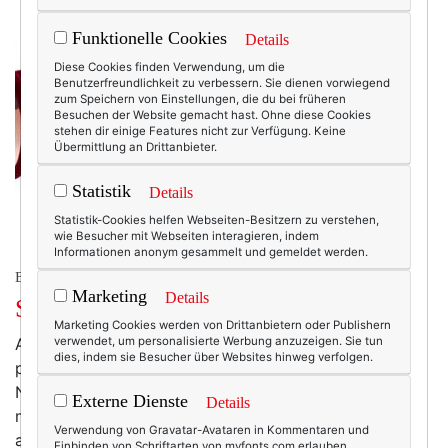
Funktionelle Cookies
Details
Diese Cookies finden Verwendung, um die
Benutzerfreundlichkeit zu verbessern. Sie dienen vorwiegend
zum Speichern von Einstellungen, die du bei früheren
Besuchen der Website gemacht hast. Ohne diese Cookies
stehen dir einige Features nicht zur Verfügung. Keine
Übermittlung an Drittanbieter.
Statistik
Details
Statistik-Cookies helfen Webseiten-Besitzern zu verstehen,
wie Besucher mit Webseiten interagieren, indem
Informationen anonym gesammelt und gemeldet werden.
BEAUTY & FASHION
Marketing
Details
Samt und Sonne
Marketing Cookies werden von Drittanbietern oder Publishern
Also, wäre ich Nikolaus auf Hawaii, dann wäre das die
verwendet, um personalisierte Werbung anzuzeigen. Sie tun
dies, indem sie Besucher über Websites hinweg verfolgen.
perfekte Sonnebrille: (Foto: vogue.de) Roter
Nikolaussamt, von Armani in eine XXL-Sonnenbrille
Externe Dienste
Details
metamorphiert. Hach, absurd kann so schön sein! Und
Verwendung von Gravatar-Avataren in Kommentaren und
an Weihnachten ist ja sowieso jeder Schmarrn erlaubt,
Einbinden von Schriftarten von myfonts.com erlauben