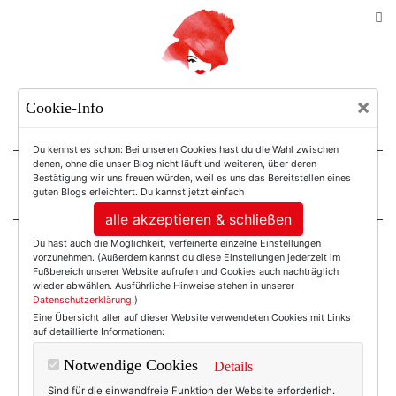
TEXTERELLA
×
Cookie-Info
SUSANNE ACKSTALLER
Du kennst es schon: Bei unseren Cookies hast du die Wahl zwischen
denen, ohne die unser Blog nicht läuft und weiteren, über deren
Bestätigung wir uns freuen würden, weil es uns das Bereitstellen eines
For Women. Not Girls.
guten Blogs erleichtert. Du kannst jetzt einfach
alle akzeptieren & schließen
Du hast auch die Möglichkeit, verfeinerte einzelne Einstellungen
Einträge mit dem
vorzunehmen. (Außerdem kannst du diese Einstellungen jederzeit im
Fußbereich unserer Website aufrufen und Cookies auch nachträglich
wieder abwählen. Ausführliche Hinweise stehen in unserer
Datenschutzerklärung
.)
Tag: Roter Samt
Eine Übersicht aller auf dieser Website verwendeten Cookies mit Links
auf detaillierte Informationen:
Notwendige Cookies
Details
Sind für die einwandfreie Funktion der Website erforderlich.