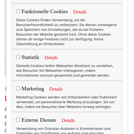
Funktionelle Cookies
Details
Diese Cookies finden Verwendung, um die
Benutzerfreundlichkeit zu verbessern. Sie dienen vorwiegend
zum Speichern von Einstellungen, die du bei früheren
Besuchen der Website gemacht hast. Ohne diese Cookies
stehen dir einige Features nicht zur Verfügung. Keine
Übermittlung an Drittanbieter.
Statistik
Details
Statistik-Cookies helfen Webseiten-Besitzern zu verstehen,
wie Besucher mit Webseiten interagieren, indem
Informationen anonym gesammelt und gemeldet werden.
Marketing
Details
TEXTERELLA LIEBT!
Die Welt ist so gemein zu mir!
Marketing Cookies werden von Drittanbietern oder Publishern
verwendet, um personalisierte Werbung anzuzeigen. Sie tun
dies, indem sie Besucher über Websites hinweg verfolgen.
Also: Da entwirft Mango DAS Texterella-Kleid
schlechthin, irrt sich dabei aber in den Größen und
Externe Dienste
Details
bietet es lediglich bis Kleidergröße L an. Halllloooo?
Verwendung von Gravatar-Avataren in Kommentaren und
Geht's noch? Wer hat da nicht aufgepasst? War da
Einbinden von Schriftarten von myfonts.com erlauben