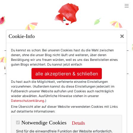
TEXTERELLA
×
Cookie-Info
SUSANNE ACKSTALLER
Du kennst es schon: Bei unseren Cookies hast du die Wahl zwischen
denen, ohne die unser Blog nicht läuft und weiteren, über deren
Bestätigung wir uns freuen würden, weil es uns das Bereitstellen eines
For Women. Not Girls.
guten Blogs erleichtert. Du kannst jetzt einfach
alle akzeptieren & schließen
Du hast auch die Möglichkeit, verfeinerte einzelne Einstellungen
Einträge mit dem
vorzunehmen. (Außerdem kannst du diese Einstellungen jederzeit im
Fußbereich unserer Website aufrufen und Cookies auch nachträglich
wieder abwählen. Ausführliche Hinweise stehen in unserer
Datenschutzerklärung
.)
Tag: Rot-pink
Eine Übersicht aller auf dieser Website verwendeten Cookies mit Links
auf detaillierte Informationen:
Notwendige Cookies
Details
Sind für die einwandfreie Funktion der Website erforderlich.