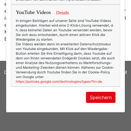
etwa ein unterbezahlter Praktikant mit betraut (okay,
ein schlechter Scherz, ich gebe es zu! ;-))?
Plisseekleid
YouTube Videos
Details
in Texterella-Farben.* Von Mango.
Aber vielleicht passt
In einigen Beiträgen auf unserer Seite sind YouTube-Videos
es ja dir. (Reduziert ist es auch noch. Not to myself:
eingebunden. Hierbei wird eine 2-Klick-Lösung verwendet, d.
h. dass keinerlei Daten an Youtube versendet werden, bevor
Mist.)
*Affiliate-Link.
*** Vielleicht magst du mein
Sie sich dazu entscheiden, durch einen aktiven Klick die
Blog…
mehr
Wiedergabe zu starten.
Die Videos werden dann im erweiterten Datenschutzmodus
von Youtube eingebunden. Mit Klick auf den Wiedergabe-
Button erteilen Sie Ihre Einwilligung darin, dass Youtube auf
dem von Ihnen verwendeten Endgerät Cookies setzt, die auch
einer Analyse des Nutzungsverhaltens zu Marktforschungs-
und Marketing-Zwecken dienen können. Näheres zur Cookie-
DATENSCHUTZERKLÄRUNG
|
COOKIES
|
IMPRESSUM
Verwendung durch Youtube finden Sie in der Cookie-Policy
von Google unter
https://policies.google.com/technologies/types?hl=de
.
© 2026
texterella.de
| Susanne Ackstaller
Site by
blogwork.de
und
Sibylle Zimmermann, hz-
Speichern
konzept.de