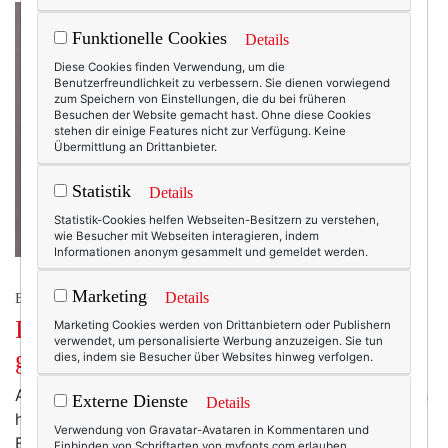
Funktionelle Cookies
Details
Diese Cookies finden Verwendung, um die
Benutzerfreundlichkeit zu verbessern. Sie dienen vorwiegend
zum Speichern von Einstellungen, die du bei früheren
Besuchen der Website gemacht hast. Ohne diese Cookies
stehen dir einige Features nicht zur Verfügung. Keine
Übermittlung an Drittanbieter.
Statistik
Details
Statistik-Cookies helfen Webseiten-Besitzern zu verstehen,
wie Besucher mit Webseiten interagieren, indem
Informationen anonym gesammelt und gemeldet werden.
Marketing
Details
BEAUTY & FASHION
Im Radio ist vorhin das böse S-Wort
Marketing Cookies werden von Drittanbietern oder Publishern
verwendet, um personalisierte Werbung anzuzeigen. Sie tun
gefallen.
dies, indem sie Besucher über Websites hinweg verfolgen.
Auf 1.000 Meter Höhe zwar erst. Oder noch höher. (Ich
Externe Dienste
Details
habe gleich weggehört.) Dennoch. Es wird kalt. Kälter.
Verwendung von Gravatar-Avataren in Kommentaren und
Es wird Herbst. Und Winter. Aber bevor du zum
Einbinden von Schriftarten von myfonts.com erlauben