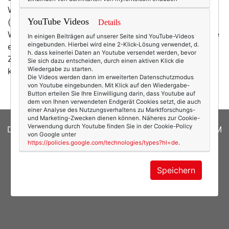
Weinen anfängst: Hier ist ein Trösterchen!
YouTube Videos
(Foto/Kaufen: Johnnie Boden*) Hach! Dafür darf der
Details
Wettermann gerne noch mal S ... sagen. Ich wiederhole
In einigen Beiträgen auf unserer Seite sind YouTube-Videos
eingebunden. Hierbei wird eine 2-Klick-Lösung verwendet, d.
es aber dennoch nicht, wir wollen dieses kalte weiße
h. dass keinerlei Daten an Youtube versendet werden, bevor
Zeug ja nicht herbeireden. (Das Pelzchen ist Fake, ist
Sie sich dazu entscheiden, durch einen aktiven Klick die
Wiedergabe zu starten.
klar!) *Affiliate-Link
Die Videos werden dann im erweiterten Datenschutzmodus
von Youtube eingebunden. Mit Klick auf den Wiedergabe-
Button erteilen Sie Ihre Einwilligung darin, dass Youtube auf
dem von Ihnen verwendeten Endgerät Cookies setzt, die auch
einer Analyse des Nutzungsverhaltens zu Marktforschungs-
und Marketing-Zwecken dienen können. Näheres zur Cookie-
Verwendung durch Youtube finden Sie in der Cookie-Policy
DATENSCHUTZERKLÄRUNG
|
COOKIES
|
IMPRESSUM
von Google unter
https://policies.google.com/technologies/types?hl=de
.
© 2026
texterella.de
| Susanne Ackstaller
Site by
blogwork.de
und
Sibylle Zimmermann, hz-
Speichern
konzept.de