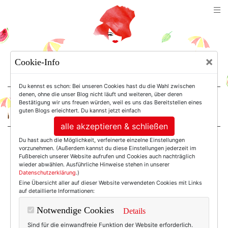
TEXTERELLA
×
Cookie-Info
SUSANNE ACKSTALLER
Du kennst es schon: Bei unseren Cookies hast du die Wahl zwischen
denen, ohne die unser Blog nicht läuft und weiteren, über deren
Bestätigung wir uns freuen würden, weil es uns das Bereitstellen eines
For Women. Not Girls.
guten Blogs erleichtert. Du kannst jetzt einfach
alle akzeptieren & schließen
Du hast auch die Möglichkeit, verfeinerte einzelne Einstellungen
Einträge mit dem
vorzunehmen. (Außerdem kannst du diese Einstellungen jederzeit im
Fußbereich unserer Website aufrufen und Cookies auch nachträglich
wieder abwählen. Ausführliche Hinweise stehen in unserer
Datenschutzerklärung
.)
Tag: Pelzkragen
Eine Übersicht aller auf dieser Website verwendeten Cookies mit Links
auf detaillierte Informationen:
Notwendige Cookies
Details
Sind für die einwandfreie Funktion der Website erforderlich.