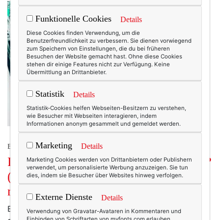
Funktionelle Cookies
Details
Diese Cookies finden Verwendung, um die
Benutzerfreundlichkeit zu verbessern. Sie dienen vorwiegend
zum Speichern von Einstellungen, die du bei früheren
Besuchen der Website gemacht hast. Ohne diese Cookies
stehen dir einige Features nicht zur Verfügung. Keine
Übermittlung an Drittanbieter.
Statistik
Details
Statistik-Cookies helfen Webseiten-Besitzern zu verstehen,
wie Besucher mit Webseiten interagieren, indem
Informationen anonym gesammelt und gemeldet werden.
Marketing
Details
BEHIND THE SCENES.
Ist Instagram so schlimm wie sein Ruf?
Marketing Cookies werden von Drittanbietern oder Publishern
verwendet, um personalisierte Werbung anzuzeigen. Sie tun
(Oder: Warum ich Instagram trotzdem
dies, indem sie Besucher über Websites hinweg verfolgen.
mag!)
Externe Dienste
Details
Es ist abends, kurz nach der Tagesschau. Ich sitze auf
Verwendung von Gravatar-Avataren in Kommentaren und
Einbinden von Schriftarten von myfonts.com erlauben