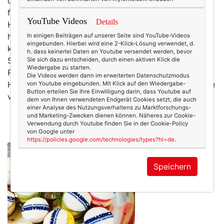
der Couch und scrolle mich durch Instagram. Vorbei
fluten die Bilder des Tages, großzügig verteile ich
YouTube Videos
Details
Herzchen, denn ich weiß, dass sich die Menschen
hinter dem Bild darüber freuen. Hier und dort
In einigen Beiträgen auf unserer Seite sind YouTube-Videos
eingebunden. Hierbei wird eine 2-Klick-Lösung verwendet, d.
kommentiere ich den neuesten Look einer anderen
h. dass keinerlei Daten an Youtube versendet werden, bevor
50plus-Bloggerin oder einer Plussize-Kollegin, das
Sie sich dazu entscheiden, durch einen aktiven Klick die
Wiedergabe zu starten.
Reisebild aus Island oder Tel Aviv, ein leckeres
Die Videos werden dann im erweiterten Datenschutzmodus
Herbstgericht und noch anderes mehr. Unglaublich wie
von Youtube eingebunden. Mit Klick auf den Wiedergabe-
Button erteilen Sie Ihre Einwilligung darin, dass Youtube auf
viel LEBEN Instagram widerspiegelt (auch wenn…
dem von Ihnen verwendeten Endgerät Cookies setzt, die auch
mehr
einer Analyse des Nutzungsverhaltens zu Marktforschungs-
und Marketing-Zwecken dienen können. Näheres zur Cookie-
Verwendung durch Youtube finden Sie in der Cookie-Policy
von Google unter
https://policies.google.com/technologies/types?hl=de
.
Speichern