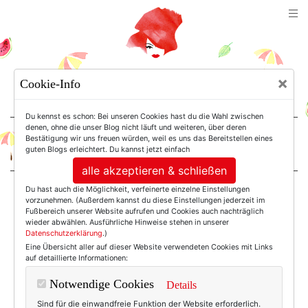
TEXTERELLA
×
Cookie-Info
SUSANNE ACKSTALLER
Du kennst es schon: Bei unseren Cookies hast du die Wahl zwischen
denen, ohne die unser Blog nicht läuft und weiteren, über deren
Bestätigung wir uns freuen würden, weil es uns das Bereitstellen eines
For Women. Not Girls.
guten Blogs erleichtert. Du kannst jetzt einfach
alle akzeptieren & schließen
Du hast auch die Möglichkeit, verfeinerte einzelne Einstellungen
Einträge mit dem
vorzunehmen. (Außerdem kannst du diese Einstellungen jederzeit im
Fußbereich unserer Website aufrufen und Cookies auch nachträglich
wieder abwählen. Ausführliche Hinweise stehen in unserer
Datenschutzerklärung
.)
Tag: Netzwerken
Eine Übersicht aller auf dieser Website verwendeten Cookies mit Links
auf detaillierte Informationen:
Notwendige Cookies
Details
Sind für die einwandfreie Funktion der Website erforderlich.