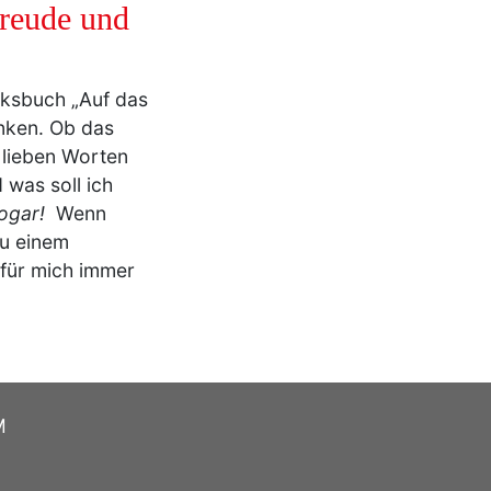
freude und
cksbuch „Auf das
nken. Ob das
 lieben Worten
 was soll ich
sogar!
Wenn
u einem
 für mich immer
M