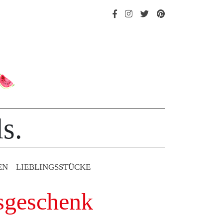
s.
EN
LIEBLINGS­STÜCKE
gsgeschenk