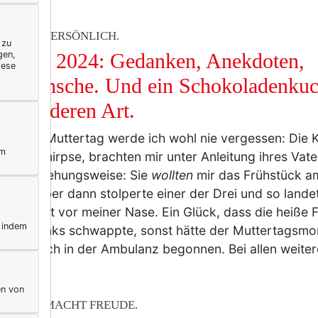
ERELLA PERSÖNLICH.
 zu
gen,
tertag 2024: Gedanken, Anekdoten,
iese
ckwünsche. Und ein Schokoladenkuc
 besonderen Art.
n einen Muttertag werde ich wohl nie vergessen: Die 
ym
kleine Knirpse, brachten mir unter Anleitung ihres Vat
ett. Beziehungsweise: Sie
wollten
mir das Frühstück a
nzen, aber dann stolperte einer der Drei und so lande
au direkt vor meiner Nase. Ein Glück, dass die heiße Fl
, indem
weiter links schwappte, sonst hätte der Muttertagsm
em Besuch in der Ambulanz begonnen. Bei allen weit
en von
ERELLA MACHT FREUDE.