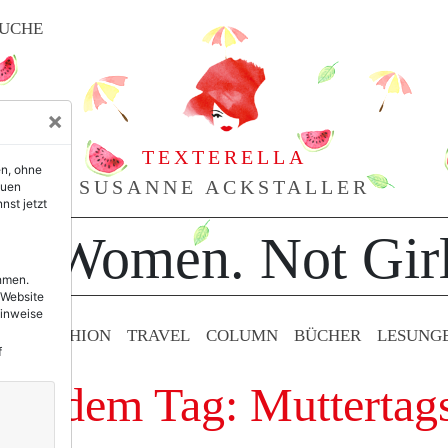
UCHE
×
TEXTERELLA
en, ohne
SUSANNE ACKSTALLER
euen
nst jetzt
or Women. Not Girl
ehmen.
 Website
Hinweise
TY & FASHION
TRAVEL
COLUMN
BÜCHER
LESUNG
f
mit dem Tag: Mutterta