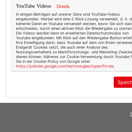
Zum
YouTube Videos
Details
Lie
In einigen Beiträgen auf unserer Seite sind YouTube-Videos
eingebunden. Hierbei wird eine 2-Klick-Lösung verwendet, d. h. 
keinerlei Daten an Youtube versendet werden, bevor Sie sich daz
Kürzl
entscheiden, durch einen aktiven Klick die Wiedergabe zu starten
Die Videos werden dann im erweiterten Datenschutzmodus von
Leben
Youtube eingebunden. Mit Klick auf den Wiedergabe-Button erteil
denn 
Ihre Einwilligung darin, dass Youtube auf dem von Ihnen verwend
Endgerät Cookies setzt, die auch einer Analyse des
von m
Nutzungsverhaltens zu Marktforschungs- und Marketing-Zweck
sage
dienen können. Näheres zur Cookie-Verwendung durch Youtube f
Sie in der Cookie-Policy von Google unter
Fraue
https://policies.google.com/technologies/types?hl=de
.
Ehren
ein…
Speic