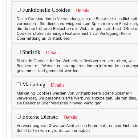
Funktionelle Cookies
Details
TEXT
Diese Cookies finden Verwendung, um die Benutzerfreundlichkeit
verbessern. Sie dienen vorwiegend zum Speichern von Einstellun
Mut
die du bei früheren Besuchen der Website gemacht hast. Ohne d
Cookies stehen dir einige Features nicht zur Verfügung. Keine
Glü
Übermittlung an Drittanbieter.
der
Statistik
Details
Diese
Statistik-Cookies helfen Webseiten-Besitzern zu verstehen, wie
Besucher mit Webseiten interagieren, indem Informationen anon
noch 
gesammelt und gemeldet werden.
ans B
krede
Marketing
Details
Plume
Marketing Cookies werden von Drittanbietern oder Publishern
verwendet, um personalisierte Werbung anzuzeigen. Sie tun dies
nach 
sie Besucher über Websites hinweg verfolgen.
mit d
Externe Dienste
Details
Verwendung von Gravatar-Avataren in Kommentaren und Einbind
Schriftarten von myfonts.com erlauben
TEXT