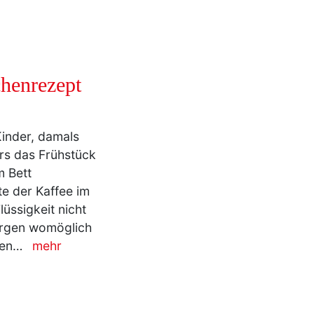
henrezept
Kinder, damals
ers das Frühstück
m Bett
te der Kaffee im
üssigkeit nicht
orgen womöglich
eren…
mehr