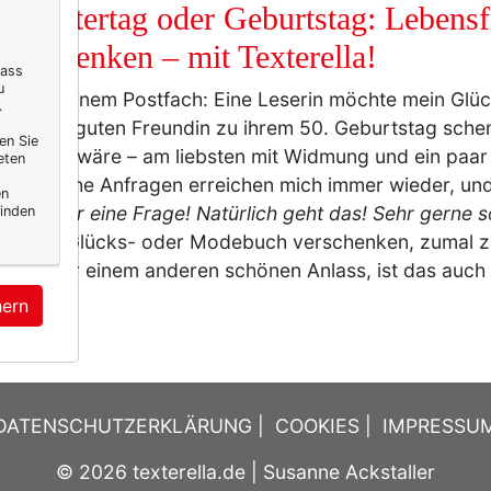
 Muttertag oder Geburtstag: Lebens
be schenken – mit Texterella!
dass
u
ich in meinem Postfach: Eine Leserin möchte mein Glü
.
!“ einer guten Freundin zu ihrem 50. Geburtstag sche
en Sie
möglich wäre – am liebsten mit Widmung und ein paar
eten
ir? Solche Anfragen erreichen mich immer wieder, und
en
n:
Was für eine Frage! Natürlich geht das! Sehr gerne 
inden
n mein Glücks- oder Modebuch verschenken, zumal z
tag oder einem anderen schönen Anlass, ist das auch
mehr
hern
DATENSCHUTZERKLÄRUNG
|
COOKIES
|
IMPRESSU
© 2026
texterella.de
| Susanne Ackstaller