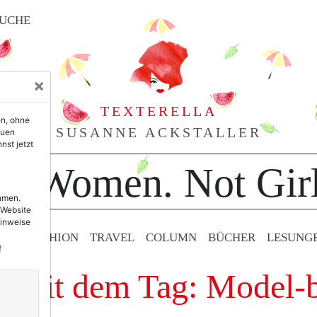
UCHE
×
TEXTERELLA
en, ohne
SUSANNE ACKSTALLER
euen
nst jetzt
or Women. Not Girl
ehmen.
 Website
Hinweise
TY & FASHION
TRAVEL
COLUMN
BÜCHER
LESUNG
f
e mit dem Tag: Model-