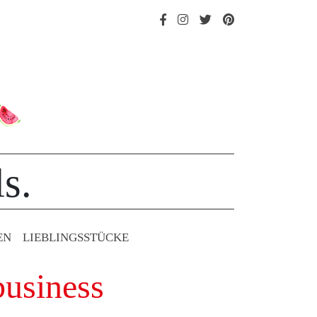
s.
EN
LIEBLINGS­STÜCKE
business