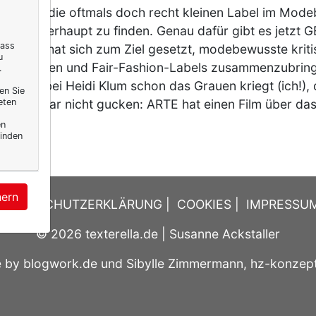
dings ist, die oftmals doch recht kleinen Label im Mod
ngel überhaupt zu finden. Genau dafür gibt es jetz
dass
lattform hat sich zum Ziel gesetzt, modebewusste krit
u
mentinnen und Fair-Fashion-Labels zusammenzubringe
.
! * Wer bei Heidi Klum schon das Grauen kriegt (ich!), d
en Sie
eten
besser gar nicht gucken: ARTE hat einen Film über d
r
en
inden
hern
DATENSCHUTZERKLÄRUNG
|
COOKIES
|
IMPRESSU
© 2026
texterella.de
| Susanne Ackstaller
e by
blogwork.de
und
Sibylle Zimmermann, hz-konzep