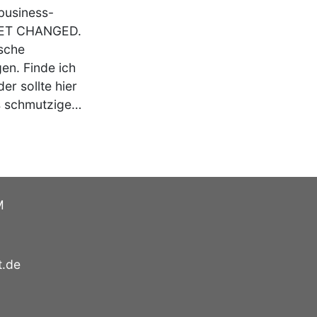
ebusiness-
t GET CHANGED.
ische
n. Finde ich
er sollte hier
as schmutzige…
M
t.de