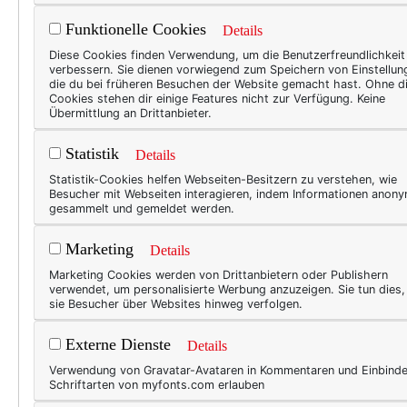
Funktionelle Cookies
Details
50+ L
Diese Cookies finden Verwendung, um die Benutzerfreundlichkeit
verbessern. Sie dienen vorwiegend zum Speichern von Einstellun
Die
die du bei früheren Besuchen der Website gemacht hast. Ohne d
Cookies stehen dir einige Features nicht zur Verfügung. Keine
*
Hei
Übermittlung an Drittanbieter.
knall
Statistik
Details
erklä
Statistik-Cookies helfen Webseiten-Besitzern zu verstehen, wie
nicht
Besucher mit Webseiten interagieren, indem Informationen anon
Haars
gesammelt und gemeldet werden.
straf
Marketing
Details
ich m
Marketing Cookies werden von Drittanbietern oder Publishern
meh
verwendet, um personalisierte Werbung anzuzeigen. Sie tun dies
sie Besucher über Websites hinweg verfolgen.
Externe Dienste
Details
Die
Verwendung von Gravatar-Avataren in Kommentaren und Einbind
Schriftarten von myfonts.com erlauben
* Fai