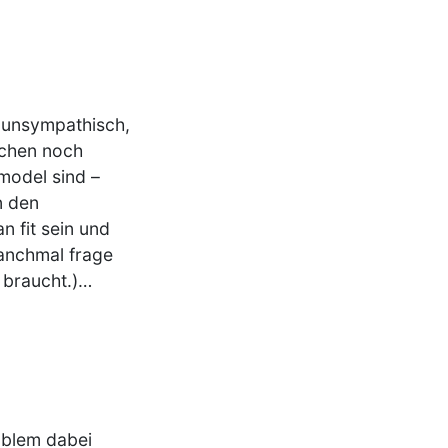
: unsympathisch,
dchen noch
model sind –
n den
 fit sein und
anchmal frage
 braucht.)…
oblem dabei