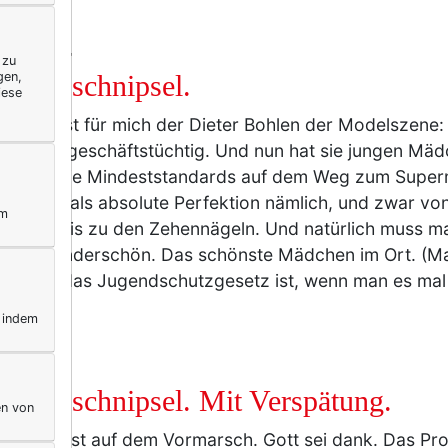
IFESTYLE
 zu
gen,
nstagsschnipsel.
iese
di Klum
ist für mich der Dieter Bohlen der Modelszene
hart und geschäftstüchtig. Und nun hat sie jungen Mä
rt, was die Mindeststandards auf dem Weg zum Super
 weniger als absolute Perfektion nämlich, und zwar vo
ym
pitzen bis zu den Zehennägeln. Und natürlich muss man
f und wunderschön. Das schönste Mädchen im Ort. (M
ich, wo das Jugendschutzgesetz ist, wenn man es mal
r
, indem
nstagsschnipsel. Mit Verspätung.
en von
re Mode ist auf dem Vormarsch. Gott sei dank. Das Pr