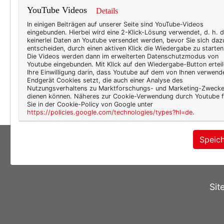
aller
YouTube Videos
Details
Dschu
In einigen Beiträgen auf unserer Seite sind YouTube-Videos
eingebunden. Hierbei wird eine 2-Klick-Lösung verwendet, d. h. 
Die P
keinerlei Daten an Youtube versendet werden, bevor Sie sich daz
Konsu
entscheiden, durch einen aktiven Klick die Wiedergabe zu starten
Die Videos werden dann im erweiterten Datenschutzmodus von
prima
Youtube eingebunden. Mit Klick auf den Wiedergabe-Button erteil
Ihre Einwilligung darin, dass Youtube auf dem von Ihnen verwend
wohl 
Endgerät Cookies setzt, die auch einer Analyse des
meh
Nutzungsverhaltens zu Marktforschungs- und Marketing-Zweck
dienen können. Näheres zur Cookie-Verwendung durch Youtube f
Sie in der Cookie-Policy von Google unter
https://policies.google.com/technologies/types?hl=de
.
Speic
Sit