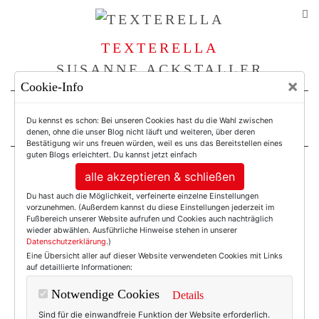
TEXTERELLA
SUSANNE ACKSTALLER
×
Cookie-Info
For Women. Not Girls.
Du kennst es schon: Bei unseren Cookies hast du die Wahl zwischen
denen, ohne die unser Blog nicht läuft und weiteren, über deren
Bestätigung wir uns freuen würden, weil es uns das Bereitstellen eines
guten Blogs erleichtert. Du kannst jetzt einfach
alle akzeptieren & schließen
Einträge mit dem
Du hast auch die Möglichkeit, verfeinerte einzelne Einstellungen
vorzunehmen. (Außerdem kannst du diese Einstellungen jederzeit im
Tag: Mecklenburger
Fußbereich unserer Website aufrufen und Cookies auch nachträglich
wieder abwählen. Ausführliche Hinweise stehen in unserer
Datenschutzerklärung
.)
Eine Übersicht aller auf dieser Website verwendeten Cookies mit Links
Nachspeise
auf detaillierte Informationen:
Notwendige Cookies
Details
Sind für die einwandfreie Funktion der Website erforderlich.