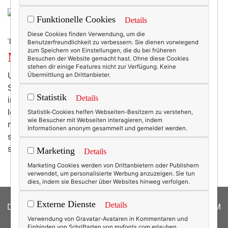
Funktionelle Cookies
Details
Diese Cookies finden Verwendung, um die
TRAVEL
Benutzerfreundlichkeit zu verbessern. Sie dienen vorwiegend
zum Speichern von Einstellungen, die du bei früheren
Mecklenburger Nachtisch!
Besuchen der Website gemacht hast. Ohne diese Cookies
stehen dir einige Features nicht zur Verfügung. Keine
Und der geht so: - eine Schicht Kirschkompott- eine
Übermittlung an Drittanbieter.
Schicht Schwarzbrotkümel mit Zucker vermischt und
Statistik
Details
in reichlich Rum getränkt- viel Sahne- Schokostreusel!
Ich hab's in Wustrow an der Seebrücke gegessen und
Statistik-Cookies helfen Webseiten-Besitzern zu verstehen,
wie Besucher mit Webseiten interagieren, indem
meine Nase zugleich in den Wind gehalten. Da
Informationen anonym gesammelt und gemeldet werden.
schmeckt es natürlich besonders fein! :-) Und gerade
sehe ich: Hier gibt es sogar ein offizielles Rezept!
Marketing
Details
Marketing Cookies werden von Drittanbietern oder Publishern
verwendet, um personalisierte Werbung anzuzeigen. Sie tun
dies, indem sie Besucher über Websites hinweg verfolgen.
Externe Dienste
Details
DATENSCHUTZERKLÄRUNG
|
COOKIES
|
IMPRESSUM
Verwendung von Gravatar-Avataren in Kommentaren und
© 2026
texterella.de
| Susanne Ackstaller
Einbinden von Schriftarten von myfonts.com erlauben