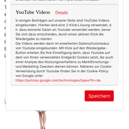
Päckchen mit Cremes und Kleidern und Schuhen und
Tüdeldü, die einem der Postbote (mittlerweile leicht
YouTube Videos
Details
enerviert) an der Haustüre in die Hand drückt. Nein,
das Schönste sind die überraschenden
Plings
in
In einigen Beiträgen auf unserer Seite sind YouTube-Videos
eingebunden. Hierbei wird eine 2-Klick-Lösung verwendet, d.
meinem Postfach. Irgendwann Ende Februar wieder:
h. dass keinerlei Daten an Youtube versendet werden, bevor
Pling! Und: „Guten Tag, wir sind die XY-Agentur und
Sie sich dazu entscheiden, durch einen aktiven Klick die
Wiedergabe zu starten.
Herr Thomas Rath hätte Sie gerne als Model?!" –
Die Videos werden dann im erweiterten Datenschutzmodus
Bitteeee???? Haargenau so begann mein kleines
von Youtube eingebunden. Mit Klick auf den Wiedergabe-
Button erteilen Sie Ihre Einwilligung darin, dass Youtube auf
Laufsteg-Abenteuer, das mich für die neue…
mehr
dem von Ihnen verwendeten Endgerät Cookies setzt, die auch
einer Analyse des Nutzungsverhaltens zu Marktforschungs-
und Marketing-Zwecken dienen können. Näheres zur Cookie-
Verwendung durch Youtube finden Sie in der Cookie-Policy
von Google unter
https://policies.google.com/technologies/types?hl=de
.
Speichern