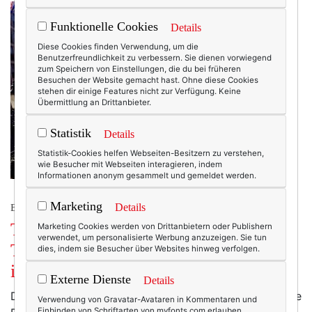
Funktionelle Cookies
Details
Diese Cookies finden Verwendung, um die
Benutzerfreundlichkeit zu verbessern. Sie dienen vorwiegend
zum Speichern von Einstellungen, die du bei früheren
Besuchen der Website gemacht hast. Ohne diese Cookies
stehen dir einige Features nicht zur Verfügung. Keine
Übermittlung an Drittanbieter.
Statistik
Details
Statistik-Cookies helfen Webseiten-Besitzern zu verstehen,
wie Besucher mit Webseiten interagieren, indem
Informationen anonym gesammelt und gemeldet werden.
Marketing
Details
BEAUTY & FASHION
THOM. Die neue Kollektion von
Marketing Cookies werden von Drittanbietern oder Publishern
verwendet, um personalisierte Werbung anzuzeigen. Sie tun
Thomas Rath. Oder: Der Laufsteg und
dies, indem sie Besucher über Websites hinweg verfolgen.
ich.
Externe Dienste
Details
Das Schönste an der ganzen Bloggerei sind ja nicht die
Verwendung von Gravatar-Avataren in Kommentaren und
Einbinden von Schriftarten von myfonts.com erlauben