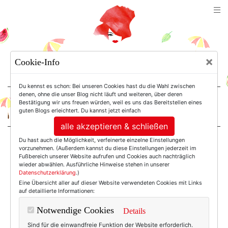
TEXTERELLA
×
Cookie-Info
SUSANNE ACKSTALLER
Du kennst es schon: Bei unseren Cookies hast du die Wahl zwischen
denen, ohne die unser Blog nicht läuft und weiteren, über deren
Bestätigung wir uns freuen würden, weil es uns das Bereitstellen eines
For Women. Not Girls.
guten Blogs erleichtert. Du kannst jetzt einfach
alle akzeptieren & schließen
Du hast auch die Möglichkeit, verfeinerte einzelne Einstellungen
Einträge mit dem
vorzunehmen. (Außerdem kannst du diese Einstellungen jederzeit im
Fußbereich unserer Website aufrufen und Cookies auch nachträglich
wieder abwählen. Ausführliche Hinweise stehen in unserer
Datenschutzerklärung
.)
Tag: Kollektion
Eine Übersicht aller auf dieser Website verwendeten Cookies mit Links
auf detaillierte Informationen:
Notwendige Cookies
Details
Sind für die einwandfreie Funktion der Website erforderlich.