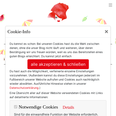
TEXTERELLA
×
Cookie-Info
SUSANNE ACKSTALLER
Du kennst es schon: Bei unseren Cookies hast du die Wahl zwischen
denen, ohne die unser Blog nicht läuft und weiteren, über deren
Bestätigung wir uns freuen würden, weil es uns das Bereitstellen eines
For Women. Not Girls.
guten Blogs erleichtert. Du kannst jetzt einfach
alle akzeptieren & schließen
Du hast auch die Möglichkeit, verfeinerte einzelne Einstellungen
Einträge mit dem
vorzunehmen. (Außerdem kannst du diese Einstellungen jederzeit im
Fußbereich unserer Website aufrufen und Cookies auch nachträglich
wieder abwählen. Ausführliche Hinweise stehen in unserer
Datenschutzerklärung
.)
Tag: Hippie
Eine Übersicht aller auf dieser Website verwendeten Cookies mit Links
auf detaillierte Informationen:
Notwendige Cookies
Details
Sind für die einwandfreie Funktion der Website erforderlich.