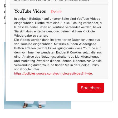
partout nicht rauskommen will? Dann helfen wir eben
YouTube Videos
ein wenig nach. Damit:
Hippie-Armband in
Details
Regenbogenfarben*
Schönen (Regen-)Sonntag noch!
In einigen Beiträgen auf unserer Seite sind YouTube-Videos
eingebunden. Hierbei wird eine 2-Klick-Lösung verwendet, d.
*Affiliate-Link
h. dass keinerlei Daten an Youtube versendet werden, bevor
Sie sich dazu entscheiden, durch einen aktiven Klick die
Wiedergabe zu starten.
Die Videos werden dann im erweiterten Datenschutzmodus
von Youtube eingebunden. Mit Klick auf den Wiedergabe-
Button erteilen Sie Ihre Einwilligung darin, dass Youtube auf
dem von Ihnen verwendeten Endgerät Cookies setzt, die auch
einer Analyse des Nutzungsverhaltens zu Marktforschungs-
und Marketing-Zwecken dienen können. Näheres zur Cookie-
Verwendung durch Youtube finden Sie in der Cookie-Policy
von Google unter
https://policies.google.com/technologies/types?hl=de
.
Speichern