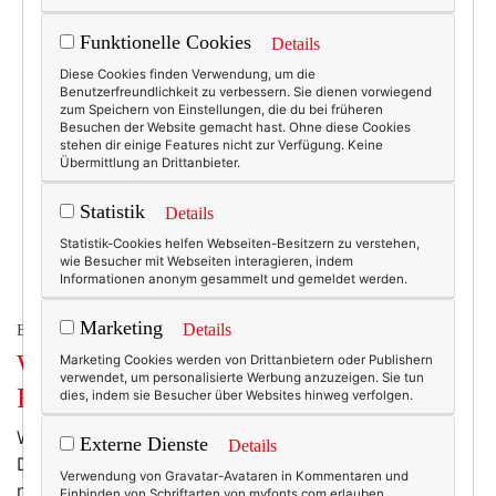
Funktionelle Cookies
Details
Diese Cookies finden Verwendung, um die
Benutzerfreundlichkeit zu verbessern. Sie dienen vorwiegend
zum Speichern von Einstellungen, die du bei früheren
Besuchen der Website gemacht hast. Ohne diese Cookies
stehen dir einige Features nicht zur Verfügung. Keine
Übermittlung an Drittanbieter.
Statistik
Details
Statistik-Cookies helfen Webseiten-Besitzern zu verstehen,
wie Besucher mit Webseiten interagieren, indem
Informationen anonym gesammelt und gemeldet werden.
Marketing
Details
BEAUTY & FASHION
Wochenend-Wow: Was mit
Marketing Cookies werden von Drittanbietern oder Publishern
verwendet, um personalisierte Werbung anzuzeigen. Sie tun
Regenbogen!
dies, indem sie Besucher über Websites hinweg verfolgen.
Weißt du, was das schöne an diesem Dauerregen ist?
Externe Dienste
Details
Die Chance auf einen Regenbogen! Den gibt es
Verwendung von Gravatar-Avataren in Kommentaren und
nämlich nur an Regentagen. Und wenn die Sonne
Einbinden von Schriftarten von myfonts.com erlauben