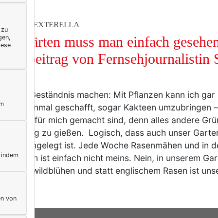
AST BEI TEXTERELLA
 zu
gen,
ese Gärten muss man einfach gesehe
iese
 Gastbeitrag von Fernsehjournalistin 
z.
uss ein Geständnis machen: Mit Pflanzen kann ich gar 
ym
cht nur einmal geschafft, sogar Kakteen umzubringen –
tlich wie für mich gemacht sind, denn alles andere G
chlichtweg zu gießen. Logisch, dass auch unser Garte
eleicht angelegt ist. Jede Woche Rasenmähen und in 
, indem
aut“ jäten ist einfach nicht meins. Nein, in unserem Ga
rn und wildblühen und statt englischem Rasen ist un
en von