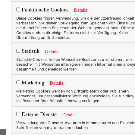
Funktionelle Cookies
Details
ZU G
Diese Cookies finden Verwendung, um die Benutzerfreundlichkeit
verbessern. Sie dienen vorwiegend zum Speichern von Einstellun
„Di
die du bei früheren Besuchen der Website gemacht hast. Ohne d
Cookies stehen dir einige Features nicht zur Verfügung. Keine
Ein
Übermittlung an Drittanbieter.
Plat
Statistik
Details
Ich m
Statistik-Cookies helfen Webseiten-Besitzern zu verstehen, wie
Besucher mit Webseiten interagieren, indem Informationen anon
es ni
gesammelt und gemeldet werden.
eigen
ich s
Marketing
Details
pfleg
Marketing Cookies werden von Drittanbietern oder Publishern
verwendet, um personalisierte Werbung anzuzeigen. Sie tun dies
„Unkr
sie Besucher über Websites hinweg verfolgen.
wuche
Externe Dienste
Details
Verwendung von Gravatar-Avataren in Kommentaren und Einbind
Schriftarten von myfonts.com erlauben