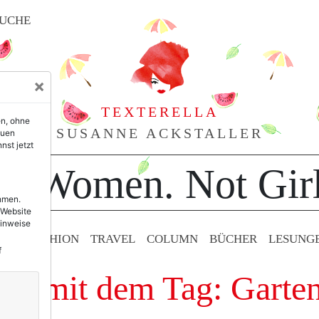
UCHE
×
TEXTERELLA
en, ohne
SUSANNE ACKSTALLER
euen
nst jetzt
or Women. Not Girl
ehmen.
 Website
Hinweise
TY & FASHION
TRAVEL
COLUMN
BÜCHER
LESUNG
f
äge mit dem Tag: Garten