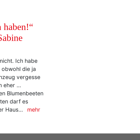
n haben!“
Sabine
nicht. Ich habe
 obwohl die ja
rünzeug vergesse
n eher …
den Blumenbeeten
rten darf es
ser Haus…
mehr