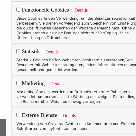
Funktionelle Cookies
Details
WER
Diese Cookies finden Verwendung, um die Benutzerfreundlichkeit
verbessern. Sie dienen vorwiegend zum Speichern von Einstellun
Übe
die du bei früheren Besuchen der Website gemacht hast. Ohne d
Cookies stehen dir einige Features nicht zur Verfügung. Keine
Unb
Übermittlung an Drittanbieter.
Darf 
Statistik
Details
Fraue
Statistik-Cookies helfen Webseiten-Besitzern zu verstehen, wie
soooo
Besucher mit Webseiten interagieren, indem Informationen anon
gesammelt und gemeldet werden.
(Reis
diese
Marketing
Details
wicht
Marketing Cookies werden von Drittanbietern oder Publishern
die e
verwendet, um personalisierte Werbung anzuzeigen. Sie tun dies
sie Besucher über Websites hinweg verfolgen.
Externe Dienste
Details
Verwendung von Gravatar-Avataren in Kommentaren und Einbind
Schriftarten von myfonts.com erlauben