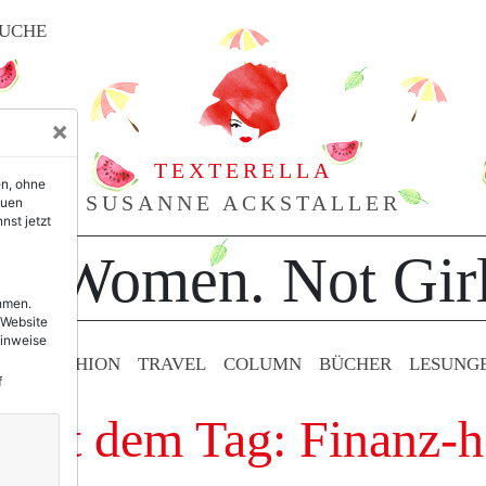
UCHE
×
TEXTERELLA
en, ohne
SUSANNE ACKSTALLER
euen
nst jetzt
or Women. Not Girl
ehmen.
 Website
Hinweise
TY & FASHION
TRAVEL
COLUMN
BÜCHER
LESUNG
f
e mit dem Tag: Finanz-h