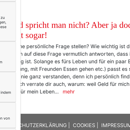
BUNG
 zu
gen,
r Geld spricht man nicht? Aber ja do
iese
edingt sogar!
ich dir eine persönliche Frage stellen? Wie wichtig ist d
n würden auf diese Frage vermutlich antworten, dass 
o wichtig ist. Solange es fürs Leben und für ein paar E
ym
en, Kleidung, mit Freunden Essen gehen etc.) passt es
 Haltung nie ganz verstanden, denn ich persönlich fin
ig. Und ich verrate dir auch, warum: weil Geld für mich
ssentiell für mein Leben…
mehr
, indem
en von
DATENSCHUTZERKLÄRUNG
|
COOKIES
|
IMPRESSU