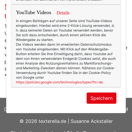
Mode am Mittwoch: Mein
YouTube Videos
Details
theoretisches* Sommerkleid.
In einigen Beiträgen auf unserer Seite sind YouTube-Videos
Theoretisch, weil ja auch nur theoretisch Sommer ist.
eingebunden. Hierbei wird eine 2-Klick-Lösung verwendet, d.
h. dass keinerlei Daten an Youtube versendet werden, bevor
Von Taille und Pipapo rede ich jetzt mal nicht,
Sie sich dazu entscheiden, durch einen aktiven Klick die
schließlich gehe ich seit neuestem zweimal
Wiedergabe zu starten.
Die Videos werden dann im erweiterten Datenschutzmodus
wöchentlich in Pilates (!!), da ist es nur noch eine Frage
von Youtube eingebunden. Mit Klick auf den Wiedergabe-
von sehr wenigen Jahren, bis ich auch figürlich-
Button erteilen Sie Ihre Einwilligung darin, dass Youtube auf
dem von Ihnen verwendeten Endgerät Cookies setzt, die auch
praktisch soweit bin. Aber theoretisch bestelle ich es
einer Analyse des Nutzungsverhaltens zu Marktforschungs-
schon mal. So wunderwunderschön wie es ist!
und Marketing-Zwecken dienen können. Näheres zur Cookie-
Verwendung durch Youtube finden Sie in der Cookie-Policy
*Credits: Britta Freith
von Google unter
https://policies.google.com/technologies/types?hl=de
.
Speichern
DATENSCHUTZERKLÄRUNG
|
COOKIES
|
IMPRESSUM
© 2026
texterella.de
| Susanne Ackstaller