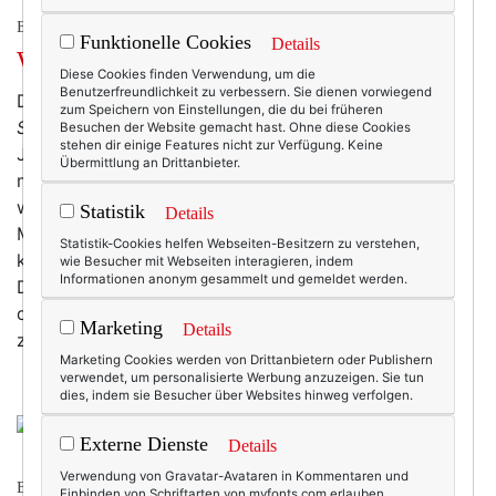
BEAUTY & FASHION
Funktionelle Cookies
Details
Wochenend-Wow: Paule Ka.
Diese Cookies finden Verwendung, um die
Benutzerfreundlichkeit zu verbessern. Sie dienen vorwiegend
Den französischen Designer
Paule Ka
(der eigentlich
zum Speichern von Einstellungen, die du bei früheren
Serge Cajfinger
heißt ...) habe ich erst vor anderthalb
Besuchen der Website gemacht hast. Ohne diese Cookies
stehen dir einige Features nicht zur Verfügung. Keine
Jahr entdeckt und ihn gleich zu (m)einer ganz großen
Übermittlung an Drittanbieter.
modischen Liebe erkoren: Ich mag diesen sehr
weiblichen und sehr französischen Mix aus Retro-
Statistik
Details
Mode, Eleganz und mädchenhaftem Stil sehr – und
Statistik-Cookies helfen Webseiten-Besitzern zu verstehen,
könnte quasi blindlings den ganzen Shop leer kaufen.
wie Besucher mit Webseiten interagieren, indem
Informationen anonym gesammelt und gemeldet werden.
Die Kleider sind ein einziges Hach, aber leider hatte
der liebe Paule beim Entwerfen wohl die sehr
Marketing
Details
zierlichen Pariserinnen vor Augen.…
mehr
Marketing Cookies werden von Drittanbietern oder Publishern
verwendet, um personalisierte Werbung anzuzeigen. Sie tun
dies, indem sie Besucher über Websites hinweg verfolgen.
Externe Dienste
Details
Verwendung von Gravatar-Avataren in Kommentaren und
BEAUTY & FASHION
Einbinden von Schriftarten von myfonts.com erlauben