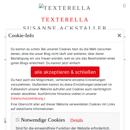
TEXTERELLA
SUSANNE ACKSTALLER
×
Cookie-Info
For Women. Not Girls.
Du kennst es schon: Bei unseren Cookies hast du die Wahl zwischen
denen, ohne die unser Blog nicht läuft und weiteren, über deren
Bestätigung wir uns freuen würden, weil es uns das Bereitstellen eines
guten Blogs erleichtert. Du kannst jetzt einfach
alle akzeptieren & schließen
Einträge mit dem
Du hast auch die Möglichkeit, verfeinerte einzelne Einstellungen
vorzunehmen. (Außerdem kannst du diese Einstellungen jederzeit im
Tag: Feminine Mode
Fußbereich unserer Website aufrufen und Cookies auch nachträglich
wieder abwählen. Ausführliche Hinweise stehen in unserer
Datenschutzerklärung
.)
Eine Übersicht aller auf dieser Website verwendeten Cookies mit Links
auf detaillierte Informationen:
Notwendige Cookies
Details
Sind für die einwandfreie Funktion der Website erforderlich.