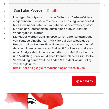
Fotosessions. Stimmt - fast. Denn vor kurzem habe ich
YouTube Videos
eine der wenigen Ausnahmen zur Regel gefunden: Das
Details
fantastische Beautyblog "FabForties", das sich wie der
In einigen Beiträgen auf unserer Seite sind YouTube-Videos
eingebunden. Hierbei wird eine 2-Klick-Lösung verwendet, d.
Name schon sagt, an die fabelhaften Frauen über 40
h. dass keinerlei Daten an Youtube versendet werden, bevor
wendet. (Mehr Hintergründe zu
FabForties
erfährst du
Sie sich dazu entscheiden, durch einen aktiven Klick die
Wiedergabe zu starten.
hier .) Meine erste Tat war, das FabForties als
Die Videos werden dann im erweiterten Datenschutzmodus
Donnersblog vorzustellen. Meine zweite Irit…
mehr
von Youtube eingebunden. Mit Klick auf den Wiedergabe-
Button erteilen Sie Ihre Einwilligung darin, dass Youtube auf
dem von Ihnen verwendeten Endgerät Cookies setzt, die auch
einer Analyse des Nutzungsverhaltens zu Marktforschungs-
und Marketing-Zwecken dienen können. Näheres zur Cookie-
Verwendung durch Youtube finden Sie in der Cookie-Policy
von Google unter
https://policies.google.com/technologies/types?hl=de
.
Speichern