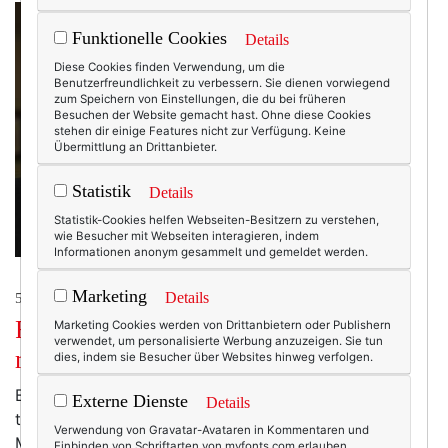
Funktionelle Cookies
Details
Diese Cookies finden Verwendung, um die
Benutzerfreundlichkeit zu verbessern. Sie dienen vorwiegend
zum Speichern von Einstellungen, die du bei früheren
Besuchen der Website gemacht hast. Ohne diese Cookies
stehen dir einige Features nicht zur Verfügung. Keine
Übermittlung an Drittanbieter.
Statistik
Details
Statistik-Cookies helfen Webseiten-Besitzern zu verstehen,
wie Besucher mit Webseiten interagieren, indem
Informationen anonym gesammelt und gemeldet werden.
Marketing
Details
50+ LIFESTYLE
Frauen ab 40: Das Montagsinterview
Marketing Cookies werden von Drittanbietern oder Publishern
verwendet, um personalisierte Werbung anzuzeigen. Sie tun
mit Irit Eser.
dies, indem sie Besucher über Websites hinweg verfolgen.
Beauty- und Modeblogger sind 18 bis 25 Jahre alt,
Externe Dienste
Details
tragen Size Zero und dokumentieren ihr Dasein in
Verwendung von Gravatar-Avataren in Kommentaren und
Myriaden von mehr oder weniger gelungenen
Einbinden von Schriftarten von myfonts.com erlauben