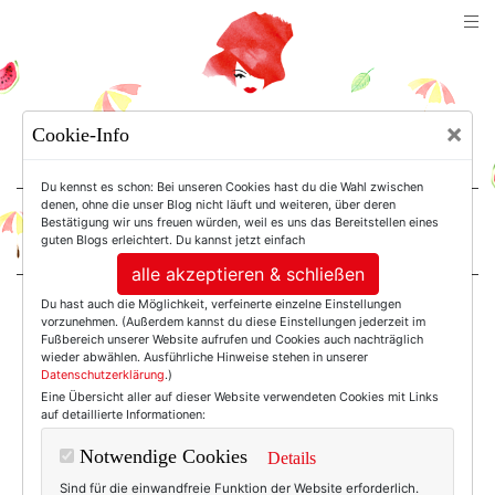
TEXTERELLA
×
Cookie-Info
SUSANNE ACKSTALLER
Du kennst es schon: Bei unseren Cookies hast du die Wahl zwischen
denen, ohne die unser Blog nicht läuft und weiteren, über deren
Bestätigung wir uns freuen würden, weil es uns das Bereitstellen eines
For Women. Not Girls.
guten Blogs erleichtert. Du kannst jetzt einfach
alle akzeptieren & schließen
Du hast auch die Möglichkeit, verfeinerte einzelne Einstellungen
Einträge mit dem
vorzunehmen. (Außerdem kannst du diese Einstellungen jederzeit im
Fußbereich unserer Website aufrufen und Cookies auch nachträglich
wieder abwählen. Ausführliche Hinweise stehen in unserer
Datenschutzerklärung
.)
Tag: Fabforties
Eine Übersicht aller auf dieser Website verwendeten Cookies mit Links
auf detaillierte Informationen:
Notwendige Cookies
Details
Sind für die einwandfreie Funktion der Website erforderlich.