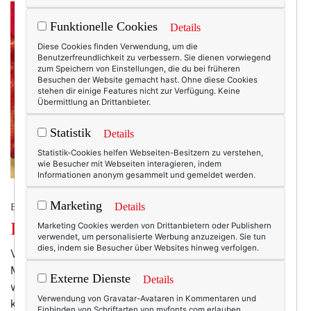
Funktionelle Cookies
Details
Diese Cookies finden Verwendung, um die
Benutzerfreundlichkeit zu verbessern. Sie dienen vorwiegend
zum Speichern von Einstellungen, die du bei früheren
Besuchen der Website gemacht hast. Ohne diese Cookies
stehen dir einige Features nicht zur Verfügung. Keine
Übermittlung an Drittanbieter.
Statistik
Details
Statistik-Cookies helfen Webseiten-Besitzern zu verstehen,
wie Besucher mit Webseiten interagieren, indem
Informationen anonym gesammelt und gemeldet werden.
Marketing
Details
BEAUTY & FASHION
It’s Dirndl-Time!
Marketing Cookies werden von Drittanbietern oder Publishern
verwendet, um personalisierte Werbung anzuzeigen. Sie tun
dies, indem sie Besucher über Websites hinweg verfolgen.
Vor allem kurz vor der Wiesn sind Dirndl eher
Massenware als unique. Ein Oktoberfest-Kostüm, im
Externe Dienste
Details
wahresten Sinne des Wortes. Meine Meinung zu den
Verwendung von Gravatar-Avataren in Kommentaren und
knatschbunten Modedirndl kennt ihr. Aber es geht
Einbinden von Schriftarten von myfonts.com erlauben