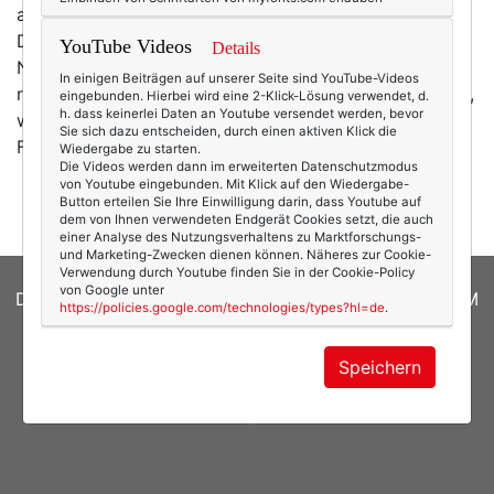
auch anders. Eva Brenner ist Schneidermeisterin und
Diplom-Textilkünstlerin. Und sie schneidert Dirndl.
YouTube Videos
Details
Nicht irgendwelche Dirndl, nein, es sind Dirndl aus
In einigen Beiträgen auf unserer Seite sind YouTube-Videos
reinseidenen Sari-Stoffen. Diese bezieht sie aus Indien,
eingebunden. Hierbei wird eine 2-Klick-Lösung verwendet, d.
h. dass keinerlei Daten an Youtube versendet werden, bevor
wo sie handgewebt und normalerweise zu
Sie sich dazu entscheiden, durch einen aktiven Klick die
Festkleidung indischer Frauen verarbeitet werden.…
Wiedergabe zu starten.
Die Videos werden dann im erweiterten Datenschutzmodus
mehr
von Youtube eingebunden. Mit Klick auf den Wiedergabe-
Button erteilen Sie Ihre Einwilligung darin, dass Youtube auf
dem von Ihnen verwendeten Endgerät Cookies setzt, die auch
einer Analyse des Nutzungsverhaltens zu Marktforschungs-
und Marketing-Zwecken dienen können. Näheres zur Cookie-
Verwendung durch Youtube finden Sie in der Cookie-Policy
von Google unter
DATENSCHUTZERKLÄRUNG
|
COOKIES
|
IMPRESSUM
https://policies.google.com/technologies/types?hl=de
.
© 2026
texterella.de
| Susanne Ackstaller
Speichern
Site by
blogwork.de
und
Sibylle Zimmermann, hz-
konzept.de