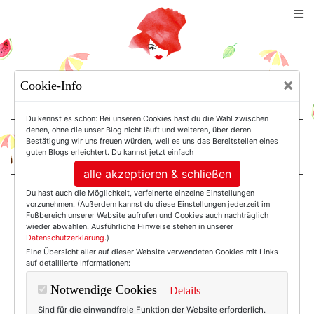
TEXTERELLA
×
Cookie-Info
SUSANNE ACKSTALLER
Du kennst es schon: Bei unseren Cookies hast du die Wahl zwischen
denen, ohne die unser Blog nicht läuft und weiteren, über deren
Bestätigung wir uns freuen würden, weil es uns das Bereitstellen eines
For Women. Not Girls.
guten Blogs erleichtert. Du kannst jetzt einfach
alle akzeptieren & schließen
Du hast auch die Möglichkeit, verfeinerte einzelne Einstellungen
Einträge mit dem
vorzunehmen. (Außerdem kannst du diese Einstellungen jederzeit im
Fußbereich unserer Website aufrufen und Cookies auch nachträglich
wieder abwählen. Ausführliche Hinweise stehen in unserer
Datenschutzerklärung
.)
Tag: Eva Brenner
Eine Übersicht aller auf dieser Website verwendeten Cookies mit Links
auf detaillierte Informationen:
Notwendige Cookies
Details
Sind für die einwandfreie Funktion der Website erforderlich.